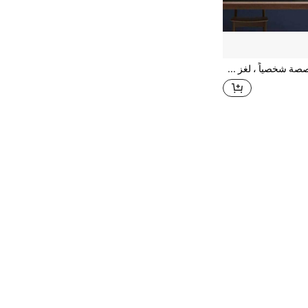
قطعة لغز مخصصة شخصياً ، لغز خشبي مكون من 70/100/300/500/1000 قطعة للعائلة والأزواج والصور الشخصية والزفاف والذكرى السنوية والحيوانات الأليفة والهدايا العيد الميلاد ، هدية مخصصة DIY ، إنشاء لغزك الفوتوغرافي المخصص الخاص بك