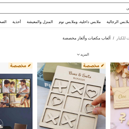
ن
Use up and down arrow keys to البحث الأخير and البحث والعثور. Press Enter to select.
لابس الرجالية
ملابس داخلية، وملابس نوم
المنزل والمعيشة
أحذية
الصح
للكبار
ألعاب مكعبات وألغاز مخصصة
/
المزيد