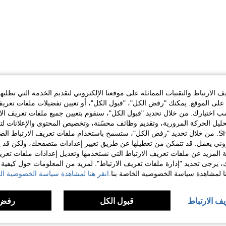
الارتباط والتقنيات المماثلة على موقعنا الإلكتروني لتقديم الخدمة التي تطلبه
لى الموقع. يمكنك "رفض الكل"، "قبول الكل"، أو تعيين تفضيلات ملفات تعريف
ختيارك. من خلال تحديد "قبول الكل"، سنقوم بتعيين جميع ملفات تعريف الارتب
حليل الحركة المرورية، وتقديم وظائف محسّنة، وتخصيص المحتوى والإعلانات لت
الخاصة بك مع SHEIN. من خلال تحديد "رفض الكل"، ستسمح باستخدام ملفات تعريف الارتباط 
روني يعمل. قد تتمكن من تعطيلها عن طريق تغيير إعدادات متصفحك، ولكن قد ي
 المزيد عن ملفات تعريف الارتباط التي نستخدمها وتعديل إعدادات ملفات تعري
ك، يرجى تحديد "إدارة ملفات تعريف الارتباط". لمزيد من المعلومات حول كيفية مع
نا لمشاهدة سياسة الخصوصية الخاصة بنا.
انقر هنا لمشاهدة سياسة الخصوصية الخ
يف الارتباط
قبول الكل
رفض 