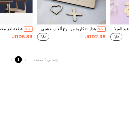
LICVIC ديكورات كعكة عيد الميلاد الشخصية، حامل هدايا النقود والقسائم للكعكة، هدية نقدية لعيد الميلاد مع العمر، فكرة هدية عيد الميلاد، غطاء كعكة مخصص بالاسم، غطاء كعكة استحمام الطفل، هدايا عيد الميلاد، مخصص، هدايا عيد الميلاد قابلة للتخصيص، حجمان، ديكور غرفة المعيشة، عيد الميلاد، ديكور حفلة عيد الميلاد الخشبية، للأولاد، للبنات، للعائلة
هدايا تذكارية من لوح ألعاب خشبي مخصص بالاسم والتاريخ، لعبة لوح زفاف مخصصة، ديكورات خشبية مخصصة لطاولة الطعام، هدايا للضيوف، هدايا زفاف، هدايا عيد ميلاد، ديكور منزلي، زفاف وفعاليات مخصصة
%8-
%5-
JOD5.89
JOD2.38
1
إجمالي 1 صفحة