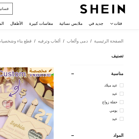
فساتي
 navigate search
فئات
جديد في
ملابس نسائية
مقاسات كبيرة
الأطفال
الم
الصفحة الرئيسية
دمى وألعاب
ألعاب وترفيه
قطع بناء وشخصيات 
/
/
/
تصنيف
مناسبة
عيد ميلاد
عيد
حفلة زواج
يومي
عيد
المواد