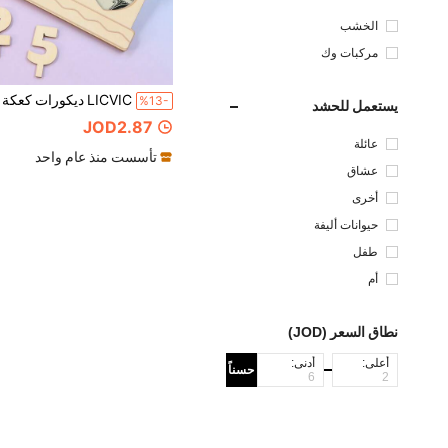
الخشب
مركبات وك
%13-
يستعمل للحشد
JOD2.87
عائلة
تأسست منذ عام واحد
عشاق
أخرى
حيوانات أليفة
طفل
أم
نطاق السعر (JOD)
أعلى:
أدنى:
حسناً