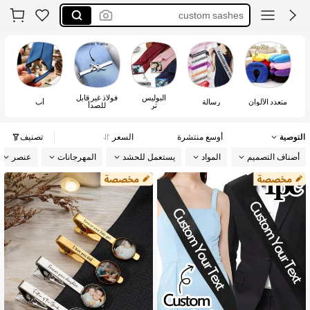
sash customize
personalised tie
اكسسوارات جسم
البوليس
فولاذ غير قابل
متعدد الألوان
رسالة
أب
تر
للصدأ
التوصية
أوسع منتشرة
السعر
تصنيف
أصناف التصميم
المواد
يستعمل للحشد
المهرجانات
عنصر