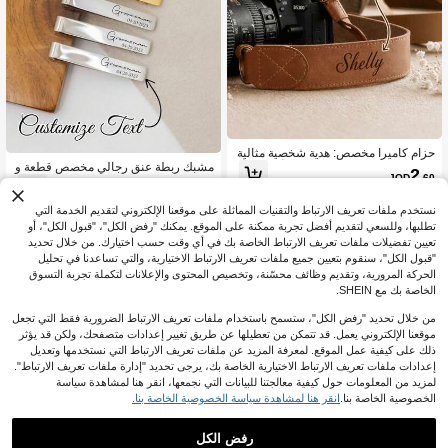
حزام كاميرا مخصص: هدية شخصية مثالية
مشبك ربطة عنق رجالي مخصص قطعة و
لمناسبات متنوعة. يمكنك نقش أي اسم أو
2
JOD
.60
احدة، مشبك ربطة عنق مطبوع بالليزر م
تاريخ مميز أو رسالة مؤثرة عليه. سواء كا
2
%3-
JOD
.81
ن الفولاذ المقاوم للصدأ، إكسسوار بدلة ر
ن ذلك في عيد ميلاد أو حفل تخرج أو ذكر
سمية، هدية عيد الأب، هدية رجل العريس،
ى سنوية أو هدية مفاجئة لهاوي التصوير، ف
نستخدم ملفات تعريف الارتباط والتقنيات المماثلة على موقعنا الإلكتروني لتقديم الخدمة التي
هدية سنوية، هدية رجالية مخصصة، مشبك
هو الخيار المثالي لجميع المناسبات.
تطلبها، وللسعي لتقديم أفضل تجربة ممكنة على الموقع. يمكنك "رفض الكل"، "قبول الكل"، أو
ربطة عنق، إكسسوار بدلة رسمية، هدية لل
تعيين تفضيلات ملفات تعريف الارتباط الخاصة بك في أي وقت حسب اختيارك. من خلال تحديد
حبيب، هدية عيد الزواج
"قبول الكل"، سنقوم بتعيين جميع ملفات تعريف الارتباط الاختيارية، والتي تساعدنا في تحليل
الحركة المرورية، وتقديم وظائف محسّنة، وتخصيص المحتوى والإعلانات لتكملة تجربة التسوق
الخاصة بك مع SHEIN.
من خلال تحديد "رفض الكل"، ستسمح باستخدام ملفات تعريف الارتباط الضرورية فقط التي تجعل
موقعنا الإلكتروني يعمل. قد تتمكن من تعطيلها عن طريق تغيير إعدادات متصفحك، ولكن قد يؤثر
ذلك على كيفية عمل الموقع. لمعرفة المزيد عن ملفات تعريف الارتباط التي نستخدمها وتعديل
إعدادات ملفات تعريف الارتباط الاختيارية الخاصة بك، يرجى تحديد "إدارة ملفات تعريف الارتباط".
لمزيد من المعلومات حول كيفية معالجتنا للبيانات التي نجمعها، انقر هنا لمشاهدة سياسة
الخصوصية الخاصة بنا.
انقر هنا لمشاهدة سياسة الخصوصية الخاصة بنا.
رفض الكل