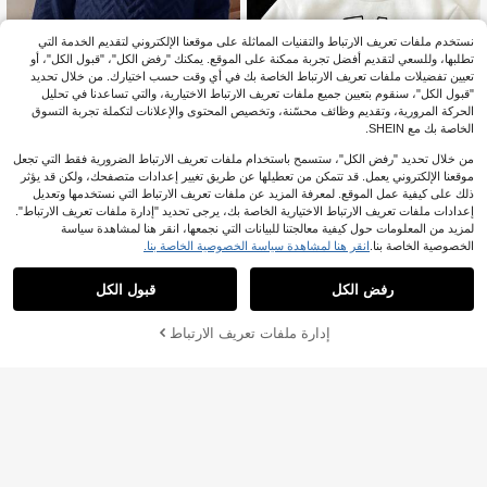
نستخدم ملفات تعريف الارتباط والتقنيات المماثلة على موقعنا الإلكتروني لتقديم الخدمة التي
تطلبها، وللسعي لتقديم أفضل تجربة ممكنة على الموقع. يمكنك "رفض الكل"، "قبول الكل"، أو
تعيين تفضيلات ملفات تعريف الارتباط الخاصة بك في أي وقت حسب اختيارك. من خلال تحديد
"قبول الكل"، سنقوم بتعيين جميع ملفات تعريف الارتباط الاختيارية، والتي تساعدنا في تحليل
الحركة المرورية، وتقديم وظائف محسّنة، وتخصيص المحتوى والإعلانات لتكملة تجربة التسوق
الخاصة بك مع SHEIN.
من خلال تحديد "رفض الكل"، ستسمح باستخدام ملفات تعريف الارتباط الضرورية فقط التي تجعل
موقعنا الإلكتروني يعمل. قد تتمكن من تعطيلها عن طريق تغيير إعدادات متصفحك، ولكن قد يؤثر
ذلك على كيفية عمل الموقع. لمعرفة المزيد عن ملفات تعريف الارتباط التي نستخدمها وتعديل
4
إعدادات ملفات تعريف الارتباط الاختيارية الخاصة بك، يرجى تحديد "إدارة ملفات تعريف الارتباط".
SHEIN ملابس أطفال أولاد للخريف والش
Bright Crew
لمزيد من المعلومات حول كيفية معالجتنا للبيانات التي نجمعها، انقر هنا لمشاهدة سياسة
تاء، كنزات رياضية، كنزة رياضية بيضاء مب
3
SHEIN كنزة صوفية طويلة الأكمام بطباع
الخصوصية الخاصة بنا.
انقر هنا لمشاهدة سياسة الخصوصية الخاصة بنا.
%2-
JOD
.72
طنة حرارياً من قماش سميك محبوك ذو م
ة حروف ونقشة دب للأولاد الرضع، كاجوا
2
لمس بارز بياقة دائرية وأكمام طويلة، مري
JOD
.70
ل، مبطنة حرارياً، سميكة، مناسبة للخروج
حة متعددة الاستخدامات كاجوال موضة يو
رفض الكل
قبول الكل
ات اليومية والرياضة في فصلي الخريف وا
مية لطيفة بأسلوب بسيط أساسي، مناسب
لشتاء
ة للاستخدام الداخلي والخارجي والتزلج وا
ليومي والرياضة والحفلات والتصوير والمه
إدارة ملفات تعريف الارتباط
أضف إلى عربة التسوق بنجاح
رجانات وملابس الشارع