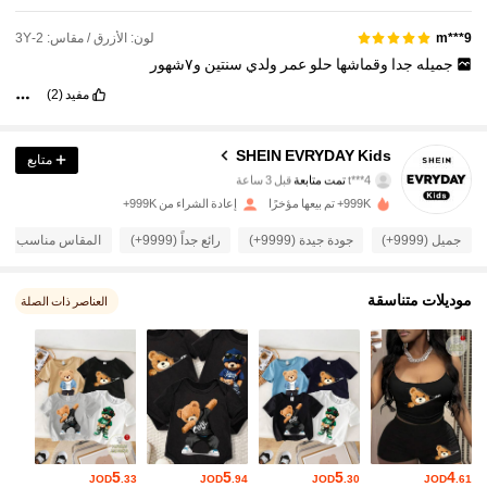
لون: الأزرق / مقاس: 2-3Y
m***9
جميله
جدا
وقماشها
حلو
عمر
ولدي
سنتين
و٧شهور
مفيد
(2)
426K متابعون
4.95
SHEIN EVRYDAY Kids
متابع
t***4
تمت متابعة
قبل 3 ساعة
5***5
تتصفح
426K متابعون
999K+ تم بيعها مؤخرًا
إعادة الشراء من 999K+
4.95
جميل (9999+)
جودة جيدة (9999+)
رائع جداً (9999+)
المقاس مناسب (9999+)
426K متابعون
4.95
موديلات متناسقة
العناصر ذات الصلة
426K متابعون
4.95
426K متابعون
4.95
426K متابعون
4.95
5
5
5
4
JOD
.33
JOD
.94
JOD
.30
JOD
.61