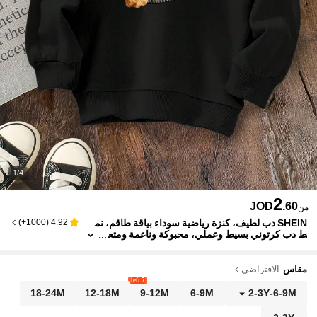
1/4
2
JOD
.60
من
SHEIN دب لطيف، كنزة رياضية سوداء بياقة طاقم، نم
)
1000+
(
4.92
ط دب كرتوني بسيط وعملي، محبوكة وناعمة ومتع
ددة الاستخدامات، مناسبة للخريف/الشتاء، للجنسي
ن
مقاس
الافتراضي
7 left
18-24M
12-18M
9-12M
6-9M
2-3Y
-
6-9M