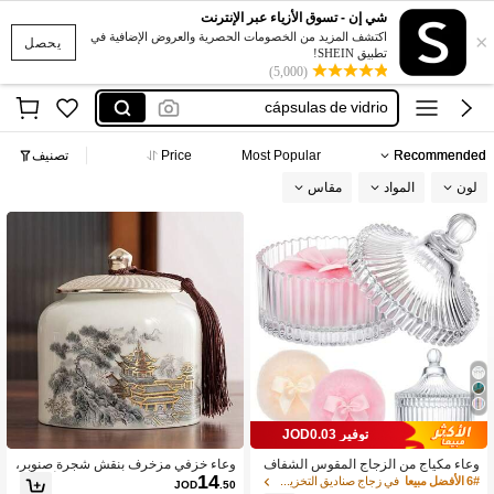
قلب
شي إن - تسوق الأزياء عبر الإنترنت
×
اكتشف المزيد من الخصومات الحصرية والعروض الإضافية في
دزني
يحصل
تطبيق SHEIN!
(5,000)
cápsulas de vidrio
culpula de vidro
cupula de vidro com tapa
Recommended
Most Popular
Price
تصنيف
قلب
لون
المواد
مقاس
توفير JOD0.03
وعاء مكياج من الزجاج المقوس الشفاف
وعاء خزفي مزخرف بنقش شجرة صنوبر،
14
مع غطاء وكرة بودرة ناعمة، صندوق تخزي
ديكور منزلي لوضعه على الطاولة أو الخزا
6# الأفضل مبيعا
في زجاج صناديق التخزين والزجاجات والبرطمانات
JOD
.50