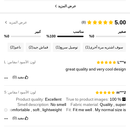
عرض المزيد
5.00
(8)
عرض المزيد
صغير
مناسب
كبير
%0
%100
%0
سوف اشتريه مرة أخرى
(1)
توصيل سريع
(1)
قماش جيد
(2)
ناعم
(2)
لون: الأسود / مقاس: L
L***e
great
quality
and
very
cool
design
مفيد
(0)
لون: الأسود / مقاس: S
m***2
Product quality:
Excellent
True to product images:
100
%
Smell description:
No
smell
Fabric material:
Quality
,
super
comfortable
,
soft
,
lightweight
Fit:
Fit
me
well
.
My
normal
size
is
M
,
going
one
size
down
is
better
fit
for
me
.
Highly
recommend
this
مفيد
(0)
.
seller
and
product
to
everyone