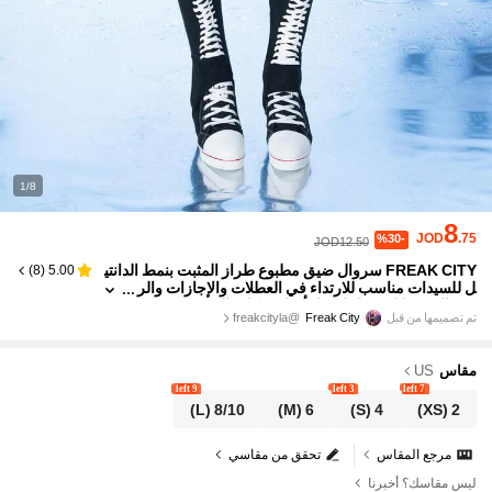
1/8
8
JOD
.75
%30-
JOD12.50
FREAK CITY سروال ضيق مطبوع طراز المثبت بنمط الدانتي
)
8
(
5.00
ل للسيدات مناسب للارتداء في العطلات والإجازات والر
بيع والمهرجانات مثل إيبيزا، أسلوب كاجوال
تم تصميمها من قبل
Freak City
@freakcityla
مقاس
US
9 left
3 left
7 left
(L)
8/10
(M)
6
(S)
4
(XS)
2
مرجع المقاس
تحقق من مقاسي
ليس مقاسك؟ أخبرنا