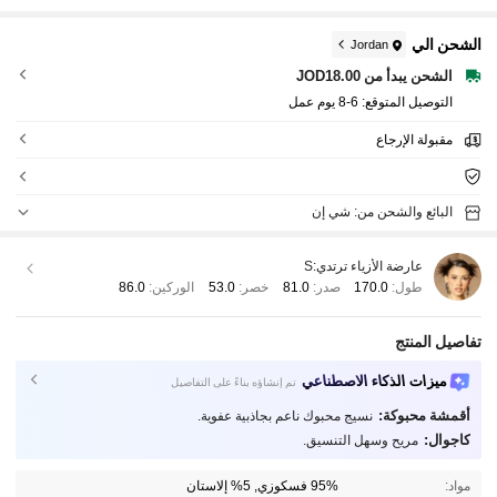
الشحن الي
Jordan
الشحن يبدأ من JOD18.00
التوصيل المتوقع:
6-8 يوم عمل
مقبولة الإرجاع
البائع والشحن من: شي إن
عارضة الأزياء ترتدي:
S
طول:
170.0
صدر:
81.0
خصر:
53.0
الوركين:
86.0
تفاصيل المنتج
ميزات الذكاء الاصطناعي
تم إنشاؤه بناءً على التفاصيل
أقمشة محبوكة:
نسيج محبوك ناعم بجاذبية عفوية.
كاجوال:
مريح وسهل التنسيق.
مواد:
95% فسكوزي, 5% إلاستان