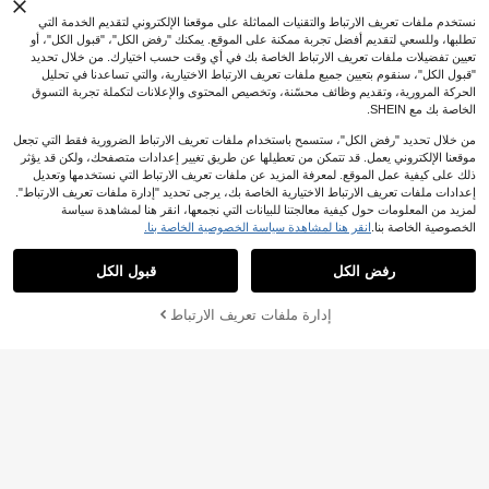
نستخدم ملفات تعريف الارتباط والتقنيات المماثلة على موقعنا الإلكتروني لتقديم الخدمة التي
تطلبها، وللسعي لتقديم أفضل تجربة ممكنة على الموقع. يمكنك "رفض الكل"، "قبول الكل"، أو
تعيين تفضيلات ملفات تعريف الارتباط الخاصة بك في أي وقت حسب اختيارك. من خلال تحديد
"قبول الكل"، سنقوم بتعيين جميع ملفات تعريف الارتباط الاختيارية، والتي تساعدنا في تحليل
الحركة المرورية، وتقديم وظائف محسّنة، وتخصيص المحتوى والإعلانات لتكملة تجربة التسوق
الخاصة بك مع SHEIN.
من خلال تحديد "رفض الكل"، ستسمح باستخدام ملفات تعريف الارتباط الضرورية فقط التي تجعل
موقعنا الإلكتروني يعمل. قد تتمكن من تعطيلها عن طريق تغيير إعدادات متصفحك، ولكن قد يؤثر
ذلك على كيفية عمل الموقع. لمعرفة المزيد عن ملفات تعريف الارتباط التي نستخدمها وتعديل
16
إعدادات ملفات تعريف الارتباط الاختيارية الخاصة بك، يرجى تحديد "إدارة ملفات تعريف الارتباط".
بنطال كارغو أسود عتيق للنساء، تفاصيل
SDNGED
لمزيد من المعلومات حول كيفية معالجتنا للبيانات التي نجمعها، انقر هنا لمشاهدة سياسة
إبزيم، متعدد الجيوب، ساق مستقيمة، سا
13
.10
JOD
بعد الكوبون
شورتات ضيقة بطبعة نمر، ملابس سفلية
الخصوصية الخاصة بنا.
انقر هنا لمشاهدة سياسة الخصوصية الخاصة بنا.
ق واسعة
صيفية مريحة باللون الأسود، جمالية Y2K
4
.47
JOD
%5-
بعد الكوبون
رفض الكل
قبول الكل
إدارة ملفات تعريف الارتباط
أضف إلى عربة التسوق بنجاح
%30 خصم!