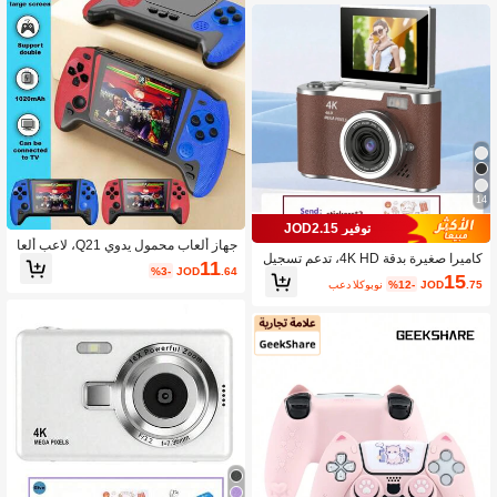
14
توفير JOD2.15
جهاز ألعاب محمول يدوي Q21، لاعب ألعا
كاميرا صغيرة بدقة 4K HD، تدعم تسجيل
ب فيديو محمول مع 500 لعبة كلاسيكية،
11
%3-
JOD
.64
الفيديو، تخزين 128 جيجابايت، تشمل كام
شاشة HD 3.5 بوصة، بطارية قابلة للشح
15
.75
JOD
%12-
بعد الكوبون
يرا رقمية هدية لعبة، كاميرا رقمية و2 ملص
ن، توصيل تلفزيون، مخطط ألوان كلاسيك
ق، مثالية كهدية لعيد الأم، عيد الميلاد، حف
ي أحمر أزرق/أزرق/أحمر/أبيض
لات