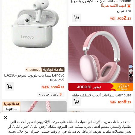
Briame سماعات أذن لاسلكية وردية مع ع
لبة شحن، سماعات TWS بشاشة LED ك
انتهت الكمية تقريباً!
ريستالية شفافة، سماعات أذن مريحة داخ
70+. تم بيع
ل الأذن، مناسبة للنساء والفتيات، بطارية
2
150mAh
%3-
JOD
.23
Lenovo
Lenovo سماعات بلوتوث لينوفو EA230-
5
50+. تم بيع
5.4: سماعات أذن داخلية مانعة للضوضاء،
زمن استجابة منخفض، مكالمات عالية الو
4
توفير JOD0.81
%13-
JOD
.61
ضوح، صوت ستيريو، متوافقة مع أجهزة مت
عددة.
8
بائعين آخرين
Gerripuer سماعات ألعاب لاسلكية قابلة
للطي، سماعات ستيريو بعمر بطارية طوي
9
%8-
JOD
.29
ل مع شريط رأس، مناسبة للألعاب والاست
ماع للموسيقى والاستخدام اليومي والسف
ر واللياقة البدنية أو الأنشطة الخارجية وال
عمل أو الدراسة
نستخدم ملفات تعريف الارتباط والتقنيات المماثلة على موقعنا الإلكتروني لتقديم الخدمة التي
تطلبها، وللسعي لتقديم أفضل تجربة ممكنة على الموقع. يمكنك "رفض الكل"، "قبول الكل"، أو
تعيين تفضيلات ملفات تعريف الارتباط الخاصة بك في أي وقت حسب اختيارك. من خلال تحديد