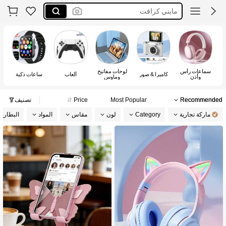
مجموعة
kawaii
اشياء بريال
سماعات رأس
لوحات مفاتيح
أ
كاميرا & صور
ألعاب
ساعات ذكية
وأذن
وماوس
وف
Recommended
Most Popular
Price
تصنيف
ماركة تجارية
Category
لون
مقاس
المواد
البطاري