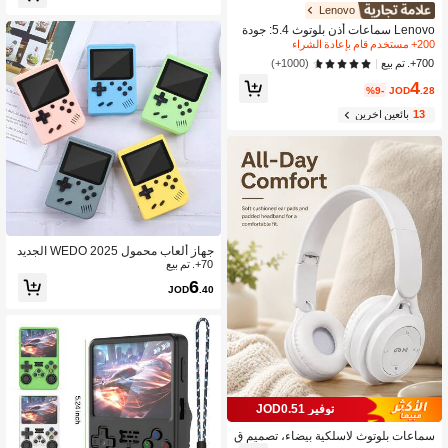
Lenovo
Lenovo سماعات أذن بلوتوث 5.4: جودة
صوت عالية، مكالمات إلغاء الضوضاء الذك
200+ مستخدم قام بإعادة الشراء
ية، مقاوم للماء والعرق بمعيار IPX5، انخف
(1000+)
700+. تم بيع
اض منخفض للغاية في زمن التأخير
4
%9-
JOD
.28
13
بائعين آخرين
جهاز ألعاب محمول WEDO 2025 الجديد
70+. تم بيع
والمحدث، بشاشة IPS 3.5 بوصة, مزود ب
ب- 400 لعبة مدمجة, أجهزة ألعاب فيديو م
6
JOD
.40
حمولة تدعم ريموت التحكم وخرج للتلفاز,
هدية الألعاب الكلاسيكية
توفير JOD0.51
سماعات بلوتوث لاسلكية بيضاء، تصميم ق