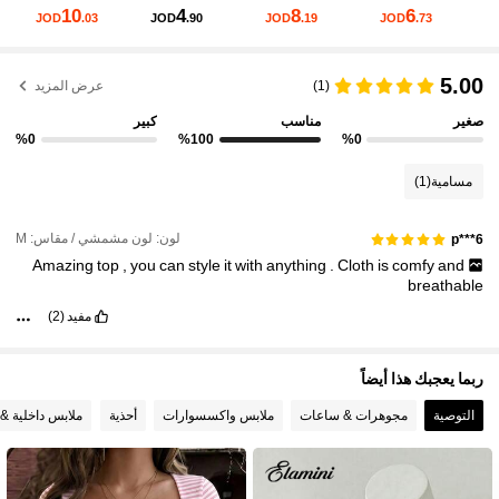
10
4
8
6
JOD
.03
JOD
.90
JOD
.19
JOD
.73
497K متابعون
4.82
5.00
(1)
عرض المزيد
497K متابعون
4.82
صغير
مناسب
كبير
%0
%100
%0
497K متابعون
4.82
مسامية
(1)
لون: لون مشمشي / مقاس: M
p***6
497K متابعون
4.82
Amazing
top
,
you
can
style
it
with
anything
.
Cloth
is
comfy
and
breathable
مفيد
(2)
497K متابعون
4.82
ربما يعجبك هذا أيضاً
497K متابعون
4.82
التوصية
مجوهرات & ساعات
ملابس واكسسوارات
أحذية
ملابس داخلية & 