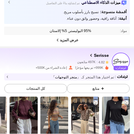
ميزات الذكاء الاصطناعي
تم إنشاؤه بناءً على التفاصيل
أقمشة منسوجة:
نسيج بارز بأسلوب مريح.
أنيقة:
أناقة راقية، وحضور واثق دون عناء.
مواد:
95% البوليستر, 5% إلاستان
عرض المزيد
497K متابعون
4.82
Serisse
497K متابعون
4.82
999K+ تم بيعها مؤخرًا
إعادة الشراء من 500K+
تم اختيار هذا المتجر كـ
「متجر التوجهات」
497K متابعون
4.82
متابع
كل المنتجات
497K متابعون
4.82
497K متابعون
4.82