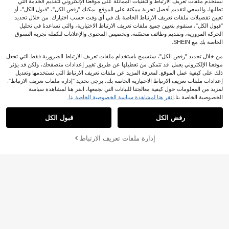
نستخدم ملفات تعريف الارتباط والتقنيات المماثلة على موقعنا الإلكتروني لتقديم الخدمة التي
تطلبها، وللسعي لتقديم أفضل تجربة ممكنة على الموقع. يمكنك "رفض الكل"، "قبول الكل"، أو
تعيين تفضيلات ملفات تعريف الارتباط الخاصة بك في أي وقت حسب اختيارك. من خلال تحديد
"قبول الكل"، سنقوم بتعيين جميع ملفات تعريف الارتباط الاختيارية، والتي تساعدنا في تحليل
الحركة المرورية، وتقديم وظائف محسّنة، وتخصيص المحتوى والإعلانات لتكملة تجربة التسوق
الخاصة بك مع SHEIN.
6
من خلال تحديد "رفض الكل"، ستسمح باستخدام ملفات تعريف الارتباط الضرورية فقط التي تجعل
توفير JOD0.37
موقعنا الإلكتروني يعمل. قد تتمكن من تعطيلها عن طريق تغيير إعدادات متصفحك، ولكن قد يؤثر
1# الأفضل مبيعا
في الشاطئ المرأة تانك قمم & كاميس
ذلك على كيفية عمل الموقع. لمعرفة المزيد عن ملفات تعريف الارتباط التي نستخدمها وتعديل
قميص نسائي كاجوال للتنقل مع طباعة م
10+ يقول "قماش جيد"
كاميسول نسائي أنيق باللون الأسود مع تف
إعدادات ملفات تعريف الارتباط الاختيارية الخاصة بك، يرجى تحديد "إدارة ملفات تعريف الارتباط".
خطط، إغلاق بأزرار، حافة غير متماثلة، منا
80+ يقول "أنيق"
اصيل دانتيل متباينة رقيقة وحمالات رفيع
1# الأفضل مبيعا
1# الأفضل مبيعا
في الشاطئ المرأة تانك قمم & كاميس
في الشاطئ المرأة تانك قمم & كاميس
لمزيد من المعلومات حول كيفية معالجتنا للبيانات التي نجمعها، انقر هنا لمشاهدة سياسة
سب للربيع والخريف
ة، كاجوال صيفي
200+. تم بيع
60+. تم بيع
10+ يقول "قماش جيد"
10+ يقول "قماش جيد"
الخصوصية الخاصة بنا.
انقر هنا لمشاهدة سياسة الخصوصية الخاصة بنا.
8
4
%4-
JOD
.83
1# الأفضل مبيعا
في الشاطئ المرأة تانك قمم & كاميس
.70
JOD
بعد الكوبون
10+ يقول "قماش جيد"
رفض الكل
قبول الكل
إدارة ملفات تعريف الارتباط
أضف إلى عربة التسوق بنجاح
%35 خصم!