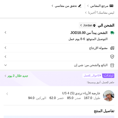
مرجع المقاس
تحقق من مقاسي
ليس مقاسك؟ أخبرنا
الشحن الي
Jordan
الشحن يبدأ من JOD18.00
التوصيل المتوقع:
6-8 يوم عمل
مقبولة الإرجاع
البائع والشحن من: شي إن
جديد
خلال 3 يوم
#كاجوال_للعمل
جاهز للعمل، أنيق وبسيط!
عارضة الأزياء ترتدي:
US 4 (S)
طول:
167.0
صدر:
85.0
خصر:
62.0
الوركين:
94.0
تفاصيل المنتج