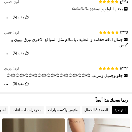
لون: فضي
د***ع
يجنن
اللولو
وانيقةةة
🥳🥳🥳🥳
6.8K متابعون
4.90
مفيد
(6)
6.8K متابعون
4.90
لون: فضي
t***3
جمال
اناقة
فخامه
و
التغليف
ياسلام
مثل
المواقع
الاخرى
ورق
نيبون
و
كيس
مفيد
(6)
لون: وردي
s***r
جلو
وجميل
ومرتب
😍😍😍😍😍😍😍😍😍😍😍😍😍😍😍😍😍😍😍
مفيد
(5)
ربما يعجبك هذا أيضاً
التوصية
الصحة & الجمال
ملابس واكسسوارات
مجوهرات & ساعات
أحذي