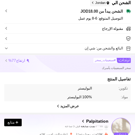
الشحن الي
Jordan
الشحن يبدأ من JOD18.00
التوصيل المتوقع:
6-8 يوم عمل
مقبولة الإرجاع
البائع والشحن من: شي إن
ارتفاع
%77
#سبعينيات_سحر
سحر السبعينيات يأسرك
تفاصيل المنتج
تكوين:
البوليستر
مواد:
100% البوليستر
عرض المزيد
6.8K متابعون
4.90
Palpitation
متابع
l***m
تمت متابعة
قبل 5 ساعة
a***8
تتصفح
6.8K متابعون
4.90
19K+ تم بيعها مؤخرًا
إعادة الشراء من 1K+