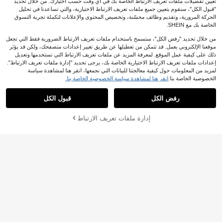
تعيين تفضيلات ملفات تعريف الارتباط الخاصة بك في أي وقت حسب اختيارك. من خلال تحديد
"قبول الكل"، سنقوم بتعيين جميع ملفات تعريف الارتباط الاختيارية، والتي تساعدنا في تحليل
OpulAura
الحركة المرورية، وتقديم وظائف محسّنة، وتخصيص المحتوى والإعلانات لتكملة تجربة التسوق
OpulAura حقيبة كلاتش صندوق صغيرة ل
الخاصة بك مع SHEIN.
9
لنساء بتصميم بتلات مرصعة بالراين ستو
JOD
.20
ن اللامع، فضية، فاخرة على الطراز الأورو
من خلال تحديد "رفض الكل"، ستسمح باستخدام ملفات تعريف الارتباط الضرورية فقط التي تجعل
بي والأمريكي، حقيبة سهرة براقة مرصعة
موقعنا الإلكتروني يعمل. قد تتمكن من تعطيلها عن طريق تغيير إعدادات متصفحك، ولكن قد يؤثر
بالماس اللامع للاستخدام الليلي، حقيبة يد
ذلك على كيفية عمل الموقع. لمعرفة المزيد عن ملفات تعريف الارتباط التي نستخدمها وتعديل
15
أنيقة للحفلات والمناسبات الرسمية لتنس
إعدادات ملفات تعريف الارتباط الاختيارية الخاصة بك، يرجى تحديد "إدارة ملفات تعريف الارتباط".
يق الفساتين، مناسبة للحفلات/الزفاف/ع
#تألق العطلة
لمزيد من المعلومات حول كيفية معالجتنا للبيانات التي نجمعها، انقر هنا لمشاهدة سياسة
شاء المناسبات الرسمية، مع سلسلة
قطعة واحدة شنطة يد صغيرة أنيقة سوداء
الخصوصية الخاصة بنا.
انقر هنا لمشاهدة سياسة الخصوصية الخاصة بنا.
12
مزركشة بالكريستال للزينة مع سير معدن
JOD
.30
ي، مجمعة أنيقة مناسبة للمناسبات الرسم
رفض الكل
قبول الكل
ية مثل حفلات المساء والحفلات والولائم،
حقيبة مثالية للحفلات والأعراس والسهرا
ت والعشاء/الولائم
إدارة ملفات تعريف الارتباط
أضف إلى عربة التسوق بنجاح
#شيك_ كلاتش
حقيبة شبكية خفيفة ذات تصميم سحاب، ح
قيبة بسيطة لأوقات العمل مزينة براينس
4# الأفضل مبيعا
في مظهر أحادي اللون حقائب
تون،صممت بأسلوب حقيبة الخرز الراقي