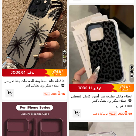
را، متوافق مع بيكسل 8 9 10 برو
Pro/17 Pro Max/17 Air/16/15/14/13/1
2/11/. له أسلوب عصري وأنيق وممتع للغا
ية، مناسب للرجال والنساء على حد سوا
ء. إنه هدية مثالية لتقديمها للأصدقاء والعائ
لة خلال عيد الميلاد وعيد الحب وموسم ال
زفاف وأعياد الميلاد.
8
توفير JOD0.04
8
حافظة هاتف مقاومة للصدمات بعناصر مر
آة وشجرة جوز الهند مطلية بالفضة عالية ا
عملاء متكررون بشكل كبير
توفير JOD0.11
لجودة مقاومة للخدش متوافقة مع 15 برو
1
ماكس، متوافقة مع 11/13 برو/15 برو/15/
%3-
JOD
.16
غطاء هاتف بطبعة نمر أسود كامل التغطي
13 برو ماكس، متوافقة مع 14/13/12، متو
ة متوافق مع أيفون 16/15 برو ماكس/15 ب
عملاء متكررون بشكل كبير
افقة مع Apple Paomax 16، مناسبة للس
رو/15/14/13/12/11، أيفون 13 برو/14 بر
100+. تم بيع
لسلة مقاومة للماء ومقاومة للسقوط، الإ
و ماكس، السلسلة
صدار الدولي، وليس الإصدار المحلي هدية
0
.99
JOD
%10-
بعد الكوبون
عيد ميلاد حفلة