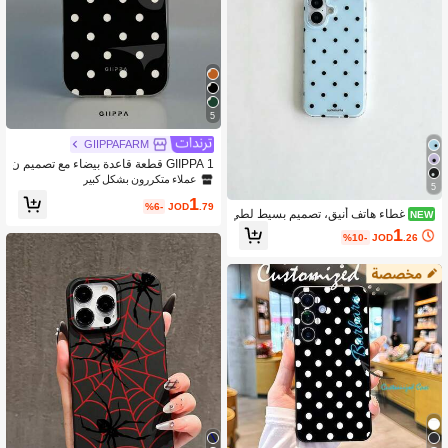
5
GIIPPAFARM
GIIPPA 1 قطعة قاعدة بيضاء مع تصميم ن
مط نقاط سوداء مجوفة، غطاء هاتف 17 ب
عملاء متكررون بشكل كبير
5
رو ماكس، متوافق مع هاتف 16 برو ماك
1
س، 15 برو ماكس، 14 برو ماكس، غطاء
%6-
JOD
.79
غطاء هاتف أنيق، تصميم بسيط لطي
NEW
هاتف موضة كورية عالية الجودة مرحة، مت
ف، نمط نقاط سوداء وبيضاء، متوافق مع
1
وافق مع 11/12/13/14/15/16 برو ماكس
%10-
JOD
.26
سلسلة أبل 11 إلى 17، بما في ذلك إصدار
بلس، تصميم أنيق مناسب للرجال والنسا
ات برو ماكس
ء، هدية مثالية للصديقة في عيد الميلاد، عي
د الحب، عيد الفصح، موسم الزفاف وعيد
الميلاد!