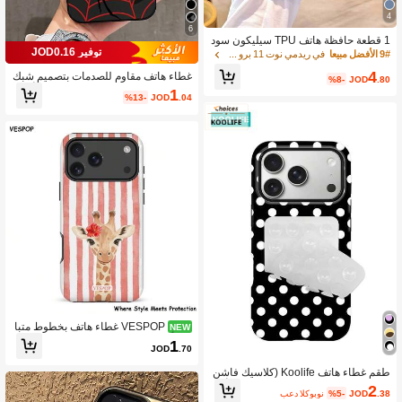
4
6
1 قطعة حافظة هاتف TPU سيليكون سود
توفير JOD0.16
اء [مخصصة] مع حبل سيليكون، عصرية، ص
9# الأفضل مبيعا
في ريدمي نوت 11 برو 4G أغطية هواتف مخصصة
ورة مخصصة شخصية. مناسبة لهواتف آيفو
4
غطاء هاتف مقاوم للصدمات بتصميم شبك
ن 17 16 15 14 13 12 11 بلس برو ماك
%8-
JOD
.80
ة عنكبوت مجوف جريء، متوافق مع أبل 1
س برو، جالكسي S25، جالكسي S24 بل
1
%13-
JOD
.04
1، 12، 13، 14، 15، 16، 17 برو ماكس، 1
س، جالكسي S23 FE، جالكسي S22 ألت
6 برو ماكس، 13 برو، 15 بلس وموديلات أ
را، حافظة هاتف بنمط سلسلة مخصصة، م
خرى، غطاء واقي إبداعي
ناسبة كهدية هالوين أو عيد الميلاد أو عيد م
يلاد أو هدية تذكارية للعطلات للعائلة/الأصد
قاء/أفضل الأصدقاء/الأزواج
VESPOP غطاء هاتف بخطوط متبا
NEW
ينة بأسلوب ريترو INS تغطية كاملة مقاوم
1
JOD
.70
للصدمات غطاء واقي - لهواتف آيفون 18/
17/16/15/14/13/12/11 برو ماكس/برو ب
طقم غطاء هاتف Koolife (كلاسيك فاشن
لس/12 ميني/13 ميني، متوافق مع جالكس
بنقاط البولكا + لاصق)، يتميز بتصميم أني
2
ي S26 S25 S24 S23 S22 S21 بلس ألت
.38
JOD
%5-
بعد الكوبون
ق وممتع، متوافق مع أجهزة Apple 17/17