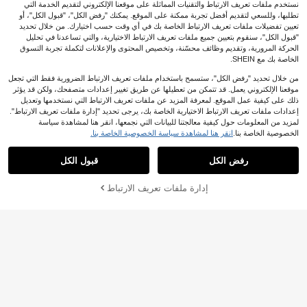
نستخدم ملفات تعريف الارتباط والتقنيات المماثلة على موقعنا الإلكتروني لتقديم الخدمة التي
تطلبها، وللسعي لتقديم أفضل تجربة ممكنة على الموقع. يمكنك "رفض الكل"، "قبول الكل"، أو
تعيين تفضيلات ملفات تعريف الارتباط الخاصة بك في أي وقت حسب اختيارك. من خلال تحديد
8# الأفضل مبيعا
في آيفون 6p/6sp أغطية هواتف أنيقة
"قبول الكل"، سنقوم بتعيين جميع ملفات تعريف الارتباط الاختيارية، والتي تساعدنا في تحليل
الحركة المرورية، وتقديم وظائف محسّنة، وتخصيص المحتوى والإعلانات لتكملة تجربة التسوق
60+. تم بيع
1
الخاصة بك مع SHEIN.
JOD
.20
6
ROMWE
من خلال تحديد "رفض الكل"، ستسمح باستخدام ملفات تعريف الارتباط الضرورية فقط التي تجعل
توفير JOD0.11
موقعنا الإلكتروني يعمل. قد تتمكن من تعطيلها عن طريق تغيير إعدادات متصفحك، ولكن قد يؤثر
ذلك على كيفية عمل الموقع. لمعرفة المزيد عن ملفات تعريف الارتباط التي نستخدمها وتعديل
GIIPPAFARM
إعدادات ملفات تعريف الارتباط الاختيارية الخاصة بك، يرجى تحديد "إدارة ملفات تعريف الارتباط".
GIIPPA غطاء هاتف 17 برو ماكس بتصم
لمزيد من المعلومات حول كيفية معالجتنا للبيانات التي نجمعها، انقر هنا لمشاهدة سياسة
يم نقاط سوداء على خلفية كريمية، متواف
عملاء متكررون بشكل كبير
الخصوصية الخاصة بنا.
انقر هنا لمشاهدة سياسة الخصوصية الخاصة بنا.
ق مع هواتف 16 برو ماكس، 15 برو ماك
1
س، 14 برو ماكس، غطاء هاتف كوري عص
%7-
JOD
.49
ري وأنيق، مناسب لهواتف 11/12/13/14/
رفض الكل
قبول الكل
15/16 برو ماكس بلس، هاتف 17 إير، تص
ميم ممتع وجميل، هدية مثالية للصديقة في
إدارة ملفات تعريف الارتباط
عيد الميلاد، عيد الحب، عيد الفصح، موسم
أضف إلى عربة التسوق بنجاح
%3 خصم!
الزفاف أو عيد الميلاد