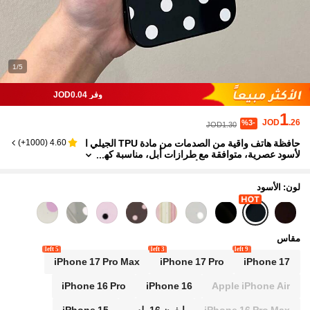
1/5
وفر JOD0.04
1
JOD
.26
%3-
JOD1.30
حافظة هاتف واقية من الصدمات من مادة TPU الجيلي ا
)
1000+
(
4.60
لأسود عصرية، متوافقة مع طرازات أبل، مناسبة كه
دايا عيد ميلاد وعيد الميلاد للأزواج والصديقات والبنا
ت والأصدقاء المقربين والمراهقين والفتيات
لون: الأسود
مقاس
5 left
3 left
9 left
iPhone 17 Pro Max
iPhone 17 Pro
iPhone 17
iPhone 16 Pro
iPhone 16
Apple iPhone Air