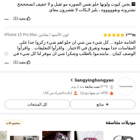
يجنن
كيوت
ولونها
حلو
نفس
الصوره
مو
ثقيل
و
لا
خفيف
انصحححح
تشترونه
وبقوووووه
،
بليز
لايكات
لا
تقصرون
معاي
مفيد
(1)
لون: الأسود / مقاس: iPhone 15 Pro Max
r***m
الخامة
حلوة
...
كل
شيء
من
شي
ان
حلو
اهم
شيء
ركزوا
جدا
على
المقاسات
جدا
مهمة
وتفرق
في
الاختيار..
واقرأوا
التعليقات
..
واقرأوا
الوصف
كمان...مابتندموا
بالطلب
وشكرا
شي
ان
موفر
لنا
كل
شيء
في
الحياة...
مفيد
(1)
218 متابعون
4.79
liangyinghongyao
5***8
تمت متابعة
منذ 1 يوم
F***o
تتصفح
218 متابعون
4.79
47K+ تم بيعها مؤخرًا
إعادة الشراء من 1K+
متابع
كل المنتجات
218 متابعون
4.79
موديلات متناسقة
مجموعات
218 متابعون
4.79