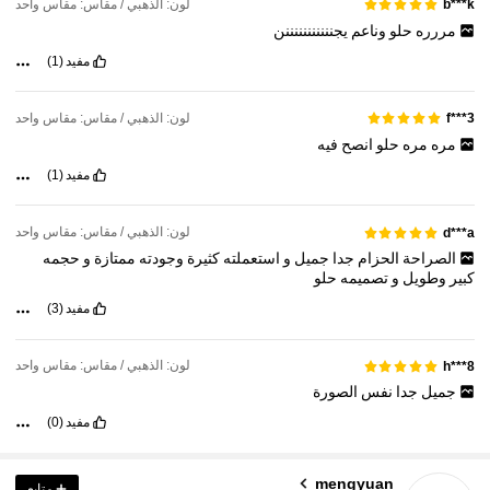
لون: الذهبي / مقاس: مقاس واحد
b***k
مررره
حلو
وناعم
يجنننننننننننن
مفيد
(1)
لون: الذهبي / مقاس: مقاس واحد
f***3
مره
مره
حلو
انصح
فيه
مفيد
(1)
لون: الذهبي / مقاس: مقاس واحد
d***a
الصراحة
الحزام
جدا
جميل
و
استعملته
كثيرة
وجودته
ممتازة
و
حجمه
كبير
وطويل
و
تصميمه
حلو
مفيد
(3)
لون: الذهبي / مقاس: مقاس واحد
h***8
جميل
جدا
نفس
الصورة
مفيد
(0)
6.2K متابعون
4.92
mengyuan
متابع