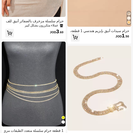
حزام سلسلة مزخرف بالضفائر أنيق للف
ستان، مناسب للصيف والمدرسة والخري
عملاء متكررون بشكل كبير
ف وعيد الهالوين
3
حزام سيدات أنيق بإبزيم هندسي 1 قطعة،
JOD
.60
1
مناسب لفصول الصيف والخريف والهالوي
JOD
.50
ن
1 قطعة حزام سلسلة متعدد الطبقات مزي