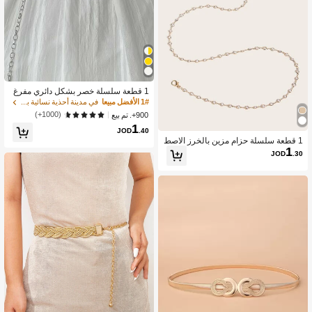
1 قطعة سلسلة خصر بشكل دائري مفرغ
بطراز بخاري للنساء، تصميم حزام سبائك
1# الأفضل مبيعا
في مدينة أحذية نسائية بكعب إسفين ومنصة&مضخات النس
ي فني للفستان، أنيق وبوهيمي
(1000+)
900+. تم بيع
1
JOD
.40
1 قطعة سلسلة حزام مزين بالخرز الاصط
1
ناعي للنساء للاستخدام اليومي والحفلات
JOD
.30
وعيد الهالوين والمدرسة والخريف والصي
ف