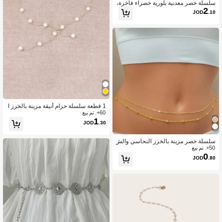
سلسلة خصر معدنية بلورية خضراء فاخرة،
2
إكسسوارات للنساء لتزيين الفساتين، منا
JOD
.10
سبة للصيف والمدرسة والخريف وعيد الها
لوين
1 قطعة سلسلة حزام أنيقة مزينة بالخرز ا
60+. تم بيع
لاصطناعي للنساء، لتزيين الفستان في م
1
ناسبات الهالوين والصيف والمدرسة والخ
JOD
.30
ريف
سلسلة خصر مزينة بالخرز النحاسي والش
50+. تم بيع
رابات الجذابة على الطراز البوهيمي، منا
0
سبة للارتداء في الصيف على الشاطئ، وا
JOD
.80
لمدرسة والخريف وحتى في عيد الهالوين