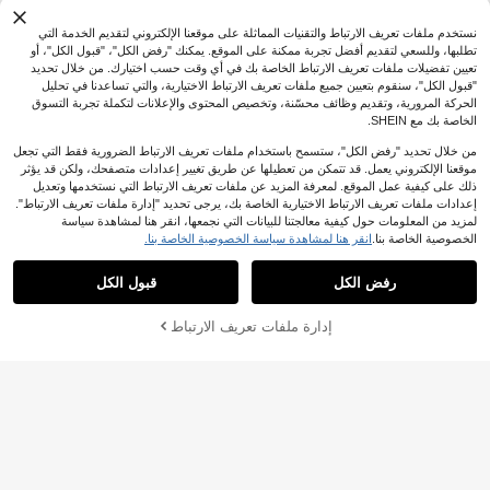
نستخدم ملفات تعريف الارتباط والتقنيات المماثلة على موقعنا الإلكتروني لتقديم الخدمة التي
تطلبها، وللسعي لتقديم أفضل تجربة ممكنة على الموقع. يمكنك "رفض الكل"، "قبول الكل"، أو
تعيين تفضيلات ملفات تعريف الارتباط الخاصة بك في أي وقت حسب اختيارك. من خلال تحديد
"قبول الكل"، سنقوم بتعيين جميع ملفات تعريف الارتباط الاختيارية، والتي تساعدنا في تحليل
الحركة المرورية، وتقديم وظائف محسّنة، وتخصيص المحتوى والإعلانات لتكملة تجربة التسوق
الخاصة بك مع SHEIN.
1 قطعة سلسلة خصر ذهبية بتصميم شعاع
من خلال تحديد "رفض الكل"، ستسمح باستخدام ملفات تعريف الارتباط الضرورية فقط التي تجعل
الشمس - حزام جسم من السبائك، هدية م
7# الأفضل مبيعا
في طبقة واحدة أحزمة النساء & أحزمة الملحقات
موقعنا الإلكتروني يعمل. قد تتمكن من تعطيلها عن طريق تغيير إعدادات متصفحك، ولكن قد يؤثر
ثالية لعيد الحب ورمضان. حجم قابل للتعد
1
JOD
.20
يل، مناسب للارتداء اليومي وأيام الشاطئ
ذلك على كيفية عمل الموقع. لمعرفة المزيد عن ملفات تعريف الارتباط التي نستخدمها وتعديل
وملابس العطلات وحفلات العشاء وحفلات
إعدادات ملفات تعريف الارتباط الاختيارية الخاصة بك، يرجى تحديد "إدارة ملفات تعريف الارتباط".
التخرج. تصميم أيقوني بأسلوب بوهيمي، ه
1 قطعة حزام ذهبي اللون مزين بالأزهار و
لمزيد من المعلومات حول كيفية معالجتنا للبيانات التي نجمعها، انقر هنا لمشاهدة سياسة
دية عطلة مثالية لرفع أي إطلالة، مصمم خ
الخرز الاصطناعي للنساء ذوات الحجم ال
عملاء متكررون بشكل كبير
الخصوصية الخاصة بنا.
انقر هنا لمشاهدة سياسة الخصوصية الخاصة بنا.
صيصًا لها.
كبير، مناسب للفساتين والملابس الكاجوا
2
JOD
.00
ل والحفلات والأجواء الصيفية والمدرسية
والخريفية وعيد الهالوين
رفض الكل
قبول الكل
إدارة ملفات تعريف الارتباط
أضف إلى عربة التسوق بنجاح