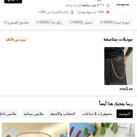
b***e
تمت متابعة
قبل 2 ساعة
m***a
تتصفح
6.2K متابعون
4.92
99K+ تم بيعها مؤخرًا
إعادة الشراء من 38K+
جودة جيدة (9999+)
جميل (9999+)
رائع جداً (9999+)
صحيح للصورة (9999+)
6.2K متابعون
4.92
موديلات متناسقة
مزيد من الأناقة
6.2K متابعون
4.92
6.2K متابعون
4.92
6.2K متابعون
4.92
1
JOD
.60
ربما يعجبك هذا أيضاً
6.2K متابعون
4.92
التوصية
مجوهرات & ساعات
الحقائب والأمتعة
ملابس نسائية
ملابس داخلي
6.2K متابعون
4.92