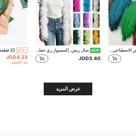
5 قطع من الريش الاصطناعي الملون للنعام بطول 25-30 سم، ديكور يدوي للزي والمنزل، حشو للمزهريات
شال ريش، إكسسوار زي حفلة DIY، شال ريش ملون للزينة، مناسب لحفلات أعياد الميلاد، هالوين، عيد الميلاد، سباقات، حفلات الشاي، ليلة رأس السنة، الحفلات الموسيقية، ديكور المنزل، رقص الزفاف، عروض المسرح، زي الكرنفال والإكسسوارات
%10-
NEW
JOD4.23
JOD3.40
بعد الكوبون
عرض المزيد