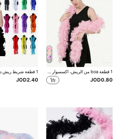
4
1 قطعة boa من الريش، اكسسوار زي حفلة DIY، وشاح boa من الريش متعدد الألوان، مناسب لحفلة عيد الميلاد، هالوين، عيد الميلاد، السباق، حفلة الشاي، رأس السنة، الحفلات، ديكور المنزل، الحفلات الراقصة، حفل الزفاف، العروض المسرحية، زي الكرنفال والاكسسوارات، مستلزمات الحفلات
JOD2.40
JOD0.80