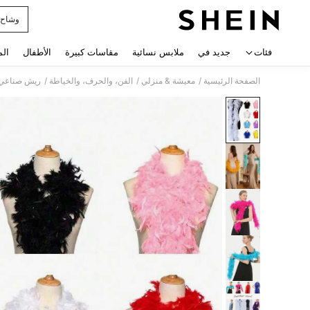
وشاح 
 navigate search
فئات
جديد في
ملابس نسائية
مقاسات كبيرة
الأطفال
الم
/
/
/
الصفحة الرئيسية
معيشة & منزلي
الفن، والحرف، والخياطة
ريش صناعي