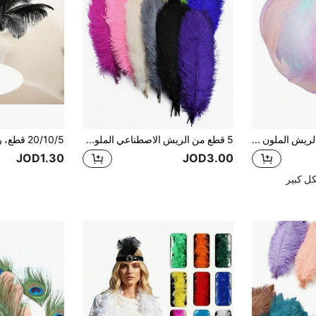
100 قطعة/كيس من الريش الملون الصغير العائم لزينة الأوزة، ريش DIY للحرف اليدوية لحفلات الزفاف والمجوهرات وديكور المنزل، بحجم 4-7 سم
5 قطع من الريش الاصطناعي الملون للنعام بطول 12-14 بوصة، حرف يدوية، ديكور حفل الزفاف، وسط الطاولة، ديكور الكرنفال
JOD1.30
JOD3.00
ل كبير