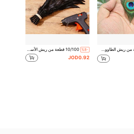
20 قطعة من ريش الطاووس الأزرق بطول 5.12-6.3 بوصة - مثالية لأعمال الحرف اليدوية والديكور الزفاف ولوازم الحفلات
10/100 قطعة من ريش الأسود الاصطناعي الذيل بطول 25-40 سم للزينة والديكور في حفلات الزفاف والمشاريع اليدوية والخياطة والملابس الأنيقة
%8-
JOD0.92