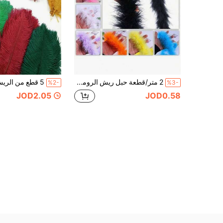
2 متر/قطعة حبل ريش الرومي، حبل ريش ذيل القرد الزخرفي، مناسب للأعمال اليدوية DIY، ديكور الزهور، رأس السنة، حفلات ، ديكور المنزل، حفلات الزفاف والرقص، العروض المسرحية، أزياء الكرنفال، مستلزمات الحفلات
%2-
%3-
JOD2.05
JOD0.58