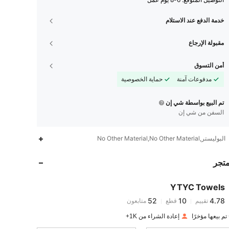
التوصيل المتوقع:
6-8 يوم عمل
خدمة الدفع عند الاستلام
مقبولة الإرجاع
أمن التسوق
مدفوعات آمنة
حماية الخصوصية
تم البيع بواسطة شي إن
السفن من شي إن
52
10
4.78
البوليستر,No Other Material,No Other Material
متجر
52
10
4.78
YTYC Towels
52
10
4.78
تقييم
قطع
متابعون
a***6
تم دفع
منذ 1 يوم
إعادة الشراء من 1K+
52
10
4.78