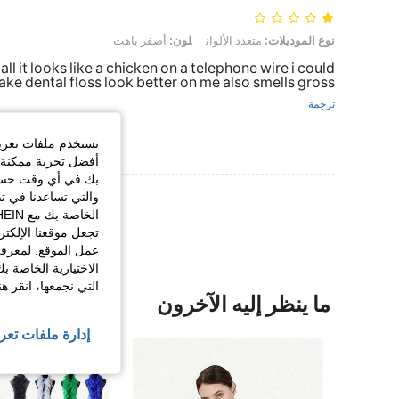
نوع الموديلات: متعدد الألوان, لون: أصفر باهت
نوع الموديلات:
متعدد الألوان
لون:
أصفر باهت
l it looks like a chicken on a telephone wire i could
ke dental floss look better on me also smells gross
ترجمة
نستخدم ملفات تعريف 
أفضل تجربة ممكنة ع
بك في أي وقت حسب ا
عرض المزيد من ا
والتي تساعدنا في ت
تجعل موقعنا الإلكت
عمل الموقع. لمعرفة
الاختيارية الخاصة ب
التي نجمعها، انقر ه
ما ينظر إليه الآخرون
إدارة ملفات تعر