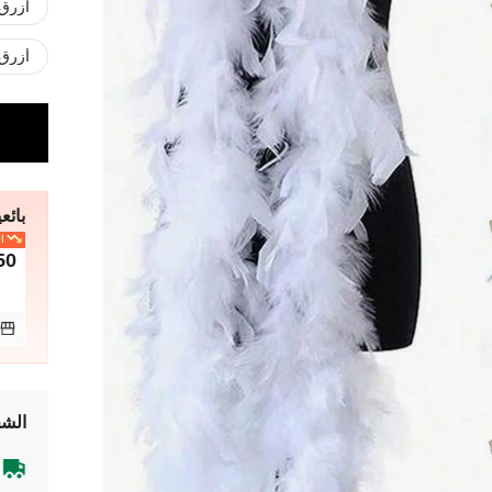
أزرق
أزرق 
بائعي
ال
50
الشح