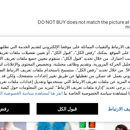
DO NOT BUY does not match the picture at al
ma
الارتباط والتقنيات المماثلة على موقعنا الإلكتروني لتقديم الخدمة التي تطلبه
مفيد (2)
لى الموقع. يمكنك "رفض الكل"، "قبول الكل"، أو تعيين تفضيلات ملفات تعريف
ختيارك. من خلال تحديد "قبول الكل"، سنقوم بتعيين جميع ملفات تعريف الارتب
لمراجعات
حليل الحركة المرورية، وتقديم وظائف محسّنة، وتخصيص المحتوى والإعلانات لت
الخاصة بك مع SHEIN. من خلال تحديد "رفض الكل"، ستسمح باستخدام ملفات تعريف الارتباط 
روني يعمل. قد تتمكن من تعطيلها عن طريق تغيير إعدادات متصفحك، ولكن قد ي
 المزيد عن ملفات تعريف الارتباط التي نستخدمها وتعديل إعدادات ملفات تعري
ك، يرجى تحديد "إدارة ملفات تعريف الارتباط". لمزيد من المعلومات حول كيفية مع
نا لمشاهدة سياسة الخصوصية الخاصة بنا.
انقر هنا لمشاهدة سياسة الخصوصية الخ
يف الارتباط
قبول الكل
رفض 