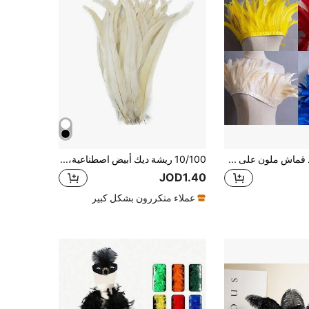
2 متر من شريط قماش ملون على شكل ذيل ، بطول 15-20 سم، إكسسوار للأزياء والعروض، تزيين رأس لحفلات رأس السنة والهالوين، زخرفة دانتيل يدوية
10/100 ريشة ديك أبيض اصطناعية، مناسبة للكرنفالات والزفاف وأعمال الحرف اليدوية والخياطة وإكسسوارات الملابس والديكورات الريشية الإبداعية
JOD1.40
عملاء متكررون بشكل كبير