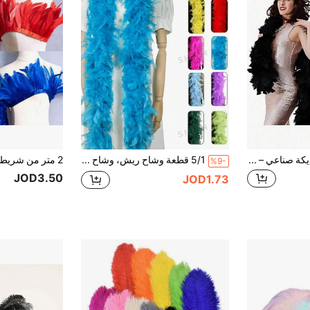
1 قطعة شريط ريش ديكة صناعي – شريط ريش مارابو ناعم للأعمال اليدوية، الأزياء، إكسسوارات القبعات، ديكور الزفاف، وتغليف الباقات، الحفلات الموسيقية وديكور المنزل، رقص الزفاف، عروض المسرح، أزياء الكرنفال والإكسسوارات، لوازم الحفلات
5/1 قطعة وشاح ريش، وشاح ريش الكرنفال، ديكور العطلات، إكسسوارات الحفلات DIY، وشاح ريش ملون، ديكور الوشاح، مناسب لحفلات أعياد الميلاد، سباق الخيول، شاي بعد الظهر، ليلة رأس السنة، الحفلات الموسيقية، ديكور المنزل، رقص الزفاف، العروض المسرحية، أزياء وإكسسوارات الكرنفال، لوازم الحفلات، حفلة العزوبية، دعائم الصور، كرنفال عيد الحب. أسلوب بوهيمي، المنتج الفعلي بناءً على الشكل 8 والشكل 10
%9-
JOD3.50
JOD1.73