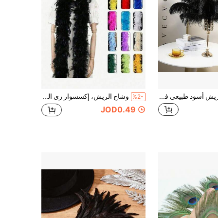
20/10/5 قطع، ريش أسود طبيعي فاخر، إكسسوارات ديكور حفلات الزفاف DIY، ناعم ومنفوش وسهل التشكيل، مناسب لتنسيقات الزهور على الطاولة، ديكور الممرات، لمسات تغليف الهدايا، إنشاء الحرف اليدوية وكإلهام إبداعي (ريش، ريش الشعر، حرف، بوه)
وشاح الريش، إكسسوار زي الحفلة DIY، وشاح ريش متعدد الألوان للزينة، مناسب لحفلة عيد الميلاد، هالوين، عيد الميلاد، السباق، حفلة الشاي، ليلة رأس السنة، الحفل الموسيقي، ديكور المنزل، رقص الزفاف، أداء المسرح، زي الكرنفال والإكسسوارات
%2-
JOD0.49