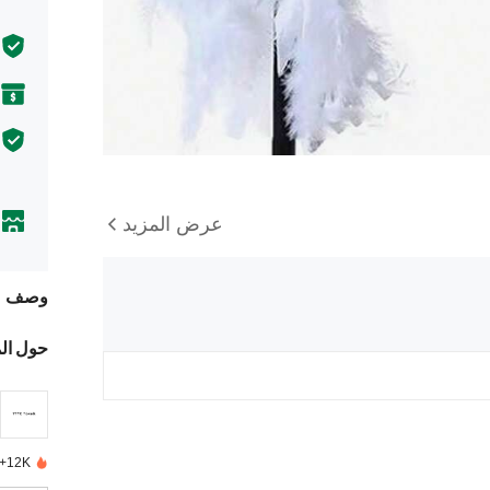
عرض المزيد
وصف
حول ال
12K+ تم بيعها مؤخرًا