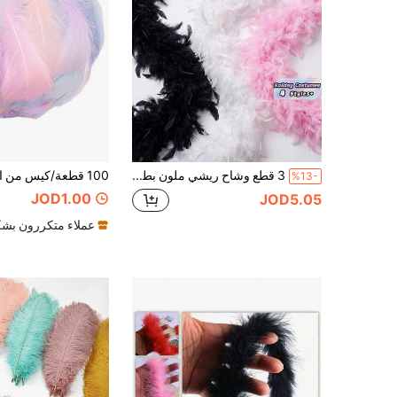
3 قطع وشاح ريشي ملون بطول 2 متر للنساء - وشاح فضفاض مناسب لحفلات الهالوين والزفاف والرقص والعروض المسرحية والأزياء الاحتفالية
%13-
JOD1.00
JOD5.05
عملاء متكررون بشك