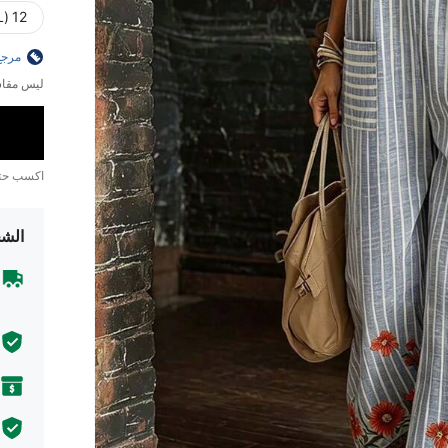
12 (0XL) - 20 (4XL)
مرجع
ليس مقاس
اكسب ح
الشح