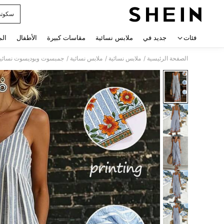
سكوت
 navigate search
فئات
جديد في
ملابس نسائية
مقاسات كبيرة
الأطفال
الم
/
/
/
الصفحة الرئيسية
ملابس نسائية
ملابس نسائية
جمبسوت وبوديسوت نسائية