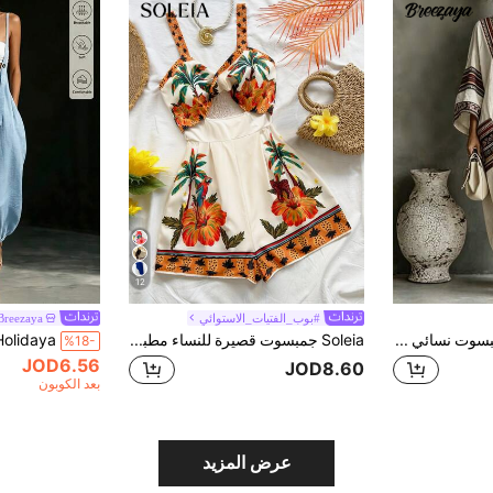
12
#بوب_الفتيات_الاستوائي
Breezaya
SHEIN Holidaya جمبسوت نسائي فرنسي عتيق فضفاض منسوج بياقة V عميقة وأكمام طويلة، أنيق، للصيف، ملابس صيفية، ملابس شاطئ، جمبسوت شاطئ، ملابس عطلة نسائية، جمبسوت عطلة، ملابس نسائية بأسلوب ريفي، أسلوب ريفي، جمبسوت نسائي صيفي جديد
Soleia جمبسوت قصيرة للنساء مطبوعة بأشجار النخيل مع فتحة في الخصر للعطلات
%18-
JOD6.56
JOD8.60
بعد الكوبون
عرض المزيد