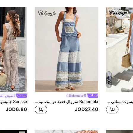
4
Bohemela
#نقوش_المر
SHEIN Holidaya جمبسوت نسائي بطبعة رقمية مخططة مع جيوب حقيقية، بدون أكمام بحمالات رفيعة وساق مستقيمة وبنطلون طويل، للعطلات والشاطئ والمواعدة والتنقل اليومي وأسلوب الشارع، جمبسوت جديد لصيف وخريف 2026
Bohemela سروال فضفاض بتصميم رقعي منسوج عادي واسع الساق
JOD6.80
JOD27.40