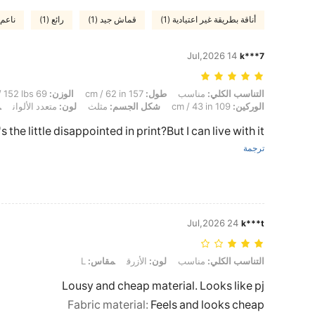
أناقة بطريقة غير اعتيادية (1)
قماش جيد (1)
رائع (1)
ناعم (1
14 Jul,2026
k***7
التناسب الكلي: مناسب, طول: 157 cm / 62 in, الوزن: 69 kg / 152 lbs, تمثال نصفي: 105 cm / 41 in, الخصر: 89 cm / 35 in, الوركين: 109 cm / 43 in, شكل الجسم: مثلث, لون: متعدد الألوان, مقاس: XL
التناسب الكلي:
مناسب
طول:
157 cm / 62 in
الوزن:
69 kg / 152 lbs
الوركين:
109 cm / 43 in
شكل الجسم:
مثلث
لون:
متعدد الألوان
م
 the little disappointed in print?But I can live with it
ترجمة
24 Jul,2026
k***t
التناسب الكلي: مناسب, لون: الأزرق, مقاس: L
التناسب الكلي:
مناسب
لون:
الأزرق
مقاس:
L
Lousy and cheap material. Looks like pj
Fabric material
:
Feels and looks cheap