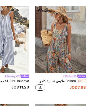
Breezaya
Brillora
Brillora ملابس نسائية كاجوال أنيقة رومانسية للارتداء اليومي والعطلات، بحمالات رفيعة مطبوعة، ملابس صيفية شاطئية وفساتين للمنتجعات، ملابس صيفية للنساء في العطلات، ملابس بوهيمية للنساء، موديل 2026 جديد صيفي بطبعات بوهيمية عتيقة بدون أكمام، مصممة للنساء الباحثات عن ملابس مريحة للعطلات، تتميز بتصميم طباعة كامل بطراز البيزلي الرجعي بألوان غنية وملونة، مليئة بالأجواء الاستوائية، مجموعات ملابس عطلات نسائية، ملابس صيفية نسائية، بدلات نسائية
%20-
JOD11.20
JOD7.68