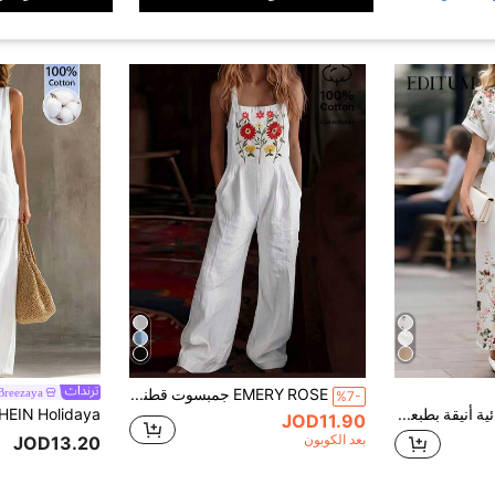
EMERY ROSE جمبسوت قطنية مطرزة للنساء
Breezaya
%7-
Editum جمبسوت نسائية أنيقة بطبعة زهرية وياقة على شكل حرف V وربطة الخصر وأكمام قصيرة وساق واسعة، مناسبة للعطلات والخروجات والتسوق والمواعدة والتنقل والحفلات وأغراض متعددة
JOD11.90
بعد الكوبون
JOD13.20