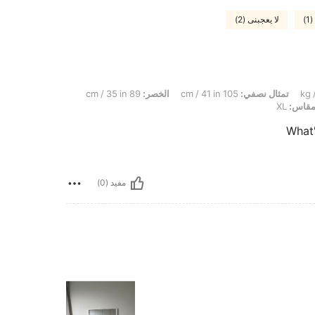
)
لا يعجبنى (2)
تمثال نصفي:
105 cm / 41 in
الخصر:
89 cm / 35 in
قاس:
XL
What's
مفيد (0)