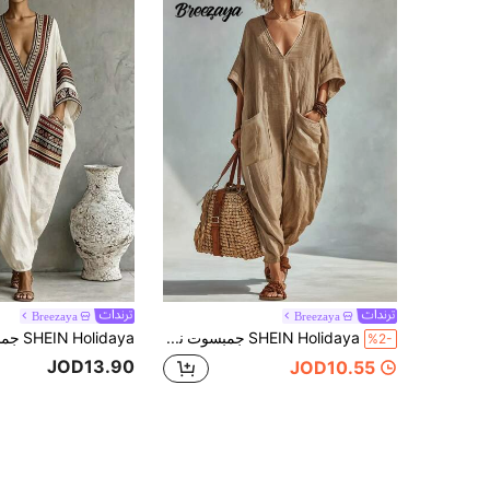
Breezaya
Breezaya
SHEIN Holidaya جمبسوت نسائي صيفي جديد بأسلوب بوهيمي عتيق مريح، بياقة V واسعة الساق، قماش كتان صناعي بلون كاكي فاتح مع ملمس طبيعي، ياقة V عميقة وأكتاف منسدلة وأكمام قصيرة بأسلوب كاجوال كسول، جيوب جانبية مزدوجة كبيرة للعملية، ساق فضفاضة منسدلة تخفي شكل الجسم بنعومة، ملاءمة فضفاضة غير مقيدة مناسبة للعطلات والخروجات اليومية، تخلق بسهولة مظهر كاجوال كسول للعطلات
%2-
JOD13.90
JOD10.55