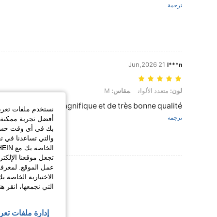
ترجمة
21 Jun,2026
l***n
لون: متعدد الألوان, مقاس: M
لون:
متعدد الألوان
مقاس:
M
Magnifique et de très bonne qualité 🤩🤩🤩
نستخدم ملفات تعريف 
ترجمة
أفضل تجربة ممكنة ع
بك في أي وقت حسب ا
والتي تساعدنا في ت
تجعل موقعنا الإلكت
عرض المزيد من ا
عمل الموقع. لمعرفة
الاختيارية الخاصة ب
التي نجمعها، انقر ه
إدارة ملفات تعر