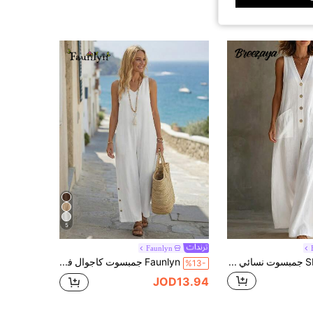
5
Faunlyn
SHEIN Holidaya جمبسوت نسائي بلون موحد بياقة على شكل حرف V وجيب كاجوال للخروج اليومي
Faunlyn جمبسوت كاجوال فضفاضة للنساء بتصميم جيب وأزرار على الرقبة على شكل حرف V، بلون أحادي
%13-
JOD13.94