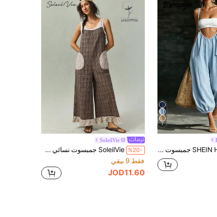
7
SoleilVie
SHEIN Holidaya جمبسوت نسائي كاكي جديد للصيف، ملابس صيفية نسائية، جمبسوت نسائي كاكي صيفي، ملابس كاجوال نسائية، جمبسوت كاجوال، ملابس شاطئ نسائية، جمبسوت شاطئ نسائي، ملابس عطلة نسائية، جمبسوت عطلة نسائي كاكي، جمبسوت ملابس شاطئ نسائية، جمبسوت نسائي قابل للارتداء، جمبسوت نسائي كاكي
SoleilVie جمبسوت نسائي صيفي كاجوال بأسلوب العطلات، بتصميم رقعات مطبوعة بالزهور والكاروهات، فضفاض بحمالات رفيعة وأرجل واسعة
%20-
فقط 9 بيقي
JOD11.60