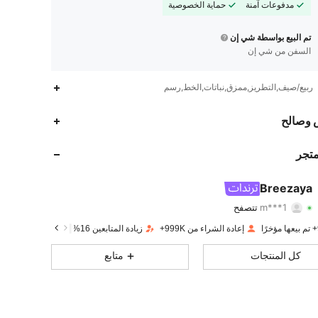
مدفوعات آمنة
حماية الخصوصية
تم البيع بواسطة شي إن
السفن من شي إن
ربيع/صيف,التطريز,ممزق,نباتات,الخط,رسم
615K
10K
4.86
 وصالح
615K
10K
4.86
متجر
615K
10K
4.86
Breezaya
m***1
تتصفح
615K
10K
4.86
تقييم
قطع
متابعون
إعادة الشراء من 999K+
زيادة المتابعين 16%
615K
10K
4.86
كل المنتجات
متابع
615K
10K
4.86
615K
10K
4.86