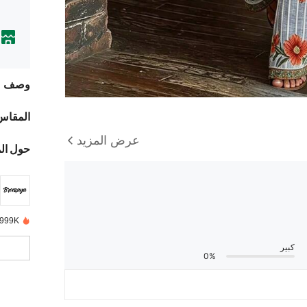
وصف
المقاس
عرض المزيد
حول ال
999K+ تم بيعها مؤخرًا
كبير
0%