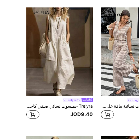
بعات
Trelyra
Serisse جمبسوت نسائية بياقة على شكل حرف V بدون أكمام مطبوعة بالمربعات
Trelyra جمبسوت نسائي صيفي كاجوال للعطلات بلون المشمش، مناسب للصيف والخريف والشتاء، جمبسوت نسائي كاجوال بلون المشمش، ملابس عطلات صيفية نسائية، جمبسوت نسائي أنيق ومريح، ملابس نسائية بأسلوب ريفي، جمبسوت بدون أكمام بلون المشمش، ملابس شاطئ نسائية، مناسب للخروجات والمواعدة والعطلات، جمبسوت نسائي للعطلات بلون المشمش
JOD9.40