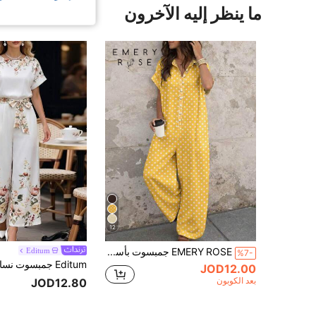
ما ينظر إليه الآخرون
12
EMERY ROSE جمبسوت بأسلوب إجازة كسلان من الكتان الأبيض ذو ملمس مع ياقة وأكمام قصيرة وساق واسعة
Editum
%7-
JOD12.00
بعد الكوبون
JOD12.80