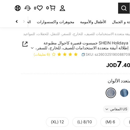
0
0
ة و الجمال
الأطفال والأمومة
مجوهرات واكسسوارات
الحقائب والأمتعة
SHEIN Holidaya جمبسوت قصيرة كاجوال مطبوعة
 إطلالة أنيقة متعددة الاستخدامات للصيف، للخارج، للسفر،
للحفلات، للمواعيد
SKU: sz26032519008870
(6 تعليقات)
7
JOD
.4
PRICE AND AVAILABIL
تعدد الألوان
US المقاس
12 (XL)
8/10 (L)
6 (M)