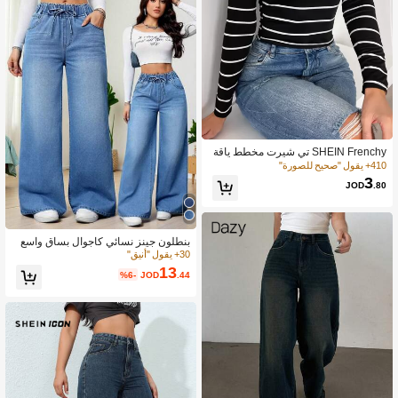
SHEIN Frenchy تي شيرت مخطط ياقة
عميقة
410+ يقول "صحيح للصورة"
3
JOD
.80
بنطلون جينز نسائي كاجوال بساق واسع
ة، خصر برباط، جيوب طويلة، إغلاق بسحا
30+ يقول "أنيق"
ب، قماش متوسط التمدد للربيع والخريف
13
%6-
JOD
.44