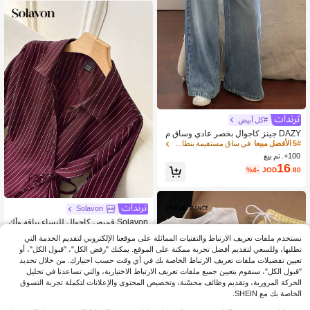
#كل أبيض
DAZY جينز كاجوال بخصر عادي وساق م
ستقيمة فضفاضة Y2K للنساء
5# الأفضل مبيعا
في ساق مستقيمة بنطال جينز طويل
100+. تم بيع
16
%4-
JOD
.80
Solavon
Solavon قميص كاجوال للنساء بياقة وأك
مام طويلة وخصر مشدود وأربطة أمامية م
(100+)
200+. تم بيع
نستخدم ملفات تعريف الارتباط والتقنيات المماثلة على موقعنا الإلكتروني لتقديم الخدمة التي
خطط
10
%4-
JOD
.75
تطلبها، وللسعي لتقديم أفضل تجربة ممكنة على الموقع. يمكنك "رفض الكل"، "قبول الكل"، أو
تعيين تفضيلات ملفات تعريف الارتباط الخاصة بك في أي وقت حسب اختيارك. من خلال تحديد
"قبول الكل"، سنقوم بتعيين جميع ملفات تعريف الارتباط الاختيارية، والتي تساعدنا في تحليل
الحركة المرورية، وتقديم وظائف محسّنة، وتخصيص المحتوى والإعلانات لتكملة تجربة التسوق
الخاصة بك مع SHEIN.