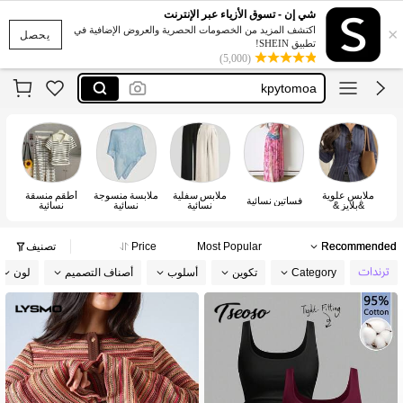
motf
شي إن - تسوق الأزياء عبر الإنترنت
×
dazy
اكتشف المزيد من الخصومات الحصرية والعروض الإضافية في
يحصل
تطبيق SHEIN!
anewsta
(5,000)
kpytomoa
maija
motf
ملابس علوية
ملابس سفلية
ملابسة منسوجة
أطقم منسقة
فساتين نسائية
&بلايز &
نسائية
نسائية
نسائية
تيشيرتات نسائية
Recommended
Most Popular
Price
تصنيف
Category
تكوين
أسلوب
أصناف التصميم
لون