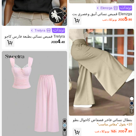
Elenzga
Elenzga قميص نسائي أنيق وعصري بت
5
صميم غير متماثل، ملمس منسدل على ال
.90
JOD
بعد الكوبون
5
كتف وخصر مجمع للربيع والصيف
Trelyra
Trelyra قميص نسائي بطبعة فارس كاجو
4
ال متعدد الاستخدامات للارتداء اليومي
JOD
.40
5
بنطال نسائي فاخر فضفاض كاجوال بطو
ل الأرض وساق واسعة للخريف والعودة إل
10+ يقول "مقاس مناسب"
ى المدرسة والتنقل
7
.89
JOD
%5-
بعد الكوبون
5