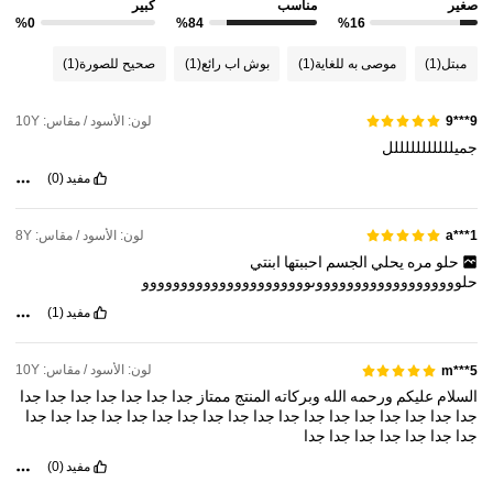
صغير
مناسب
كبير
%0
%84
%16
مبتل
(1)
موصى به للغاية
(1)
بوش اب رائع
(1)
صحيح للصورة
(1)
لون: الأسود / مقاس: 10Y
9***9
جميلللللللللللل
مفيد
(0)
لون: الأسود / مقاس: 8Y
a***1
حلو
مره
يحلي
الجسم
احببتها
ابنتي
حلوووووووووووووووووووىوووووووووووووووووووووو
مفيد
(1)
لون: الأسود / مقاس: 10Y
m***5
السلام
عليكم
ورحمه
الله
وبركاته
المنتج
ممتاز
جدا
جدا
جدا
جدا
جدا
جدا
جدا
جدا
جدا
جدا
جدا
جدا
جدا
جدا
جدا
جدا
جدا
جدا
جدا
جدا
جدا
جدا
جدا
جدا
جدا
جدا
جدا
جدا
جدا
جدا
جدا
جدا
مفيد
(0)