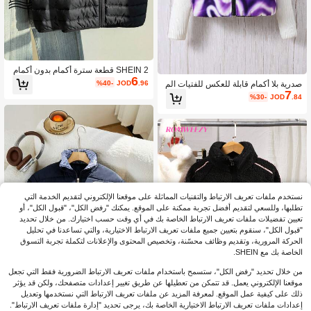
SHEIN 2 قطعة سترة أكمام بدون أكمام
6
مبطنة سوداء كاجوال مناسبة للمدرسة وال
%40-
JOD
.96
صدرية بلا أكمام قابلة للعكس للفتيات الم
تنقل، خريف/شتاء
7
راهقات ، للارتداء الدافئ
%30-
JOD
.84
نستخدم ملفات تعريف الارتباط والتقنيات المماثلة على موقعنا الإلكتروني لتقديم الخدمة التي
تطلبها، وللسعي لتقديم أفضل تجربة ممكنة على الموقع. يمكنك "رفض الكل"، "قبول الكل"، أو
تعيين تفضيلات ملفات تعريف الارتباط الخاصة بك في أي وقت حسب اختيارك. من خلال تحديد
"قبول الكل"، سنقوم بتعيين جميع ملفات تعريف الارتباط الاختيارية، والتي تساعدنا في تحليل
الحركة المرورية، وتقديم وظائف محسّنة، وتخصيص المحتوى والإعلانات لتكملة تجربة التسوق
الخاصة بك مع SHEIN.
من خلال تحديد "رفض الكل"، ستسمح باستخدام ملفات تعريف الارتباط الضرورية فقط التي تجعل
موقعنا الإلكتروني يعمل. قد تتمكن من تعطيلها عن طريق تغيير إعدادات متصفحك، ولكن قد يؤثر
ذلك على كيفية عمل الموقع. لمعرفة المزيد عن ملفات تعريف الارتباط التي نستخدمها وتعديل
إعدادات ملفات تعريف الارتباط الاختيارية الخاصة بك، يرجى تحديد "إدارة ملفات تعريف الارتباط".
4