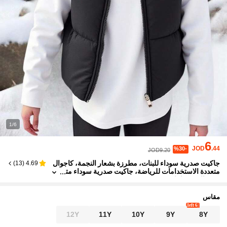
1/6
6
JOD
.44
%30-
JOD9.20
جاكيت صدرية سوداء للبنات، مطرزة بشعار النجمة، كاجوال
)
13
(
4.69
متعددة الاستخدامات للرياضة، جاكيت صدرية سوداء مت
عددة الاستخدامات
مقاس
6 left
12Y
11Y
10Y
9Y
8Y