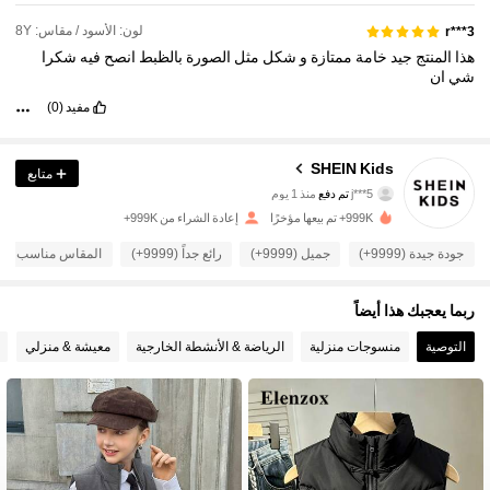
لون: الأسود / مقاس: 8Y
r***3
هذا
المنتج
جيد
خامة
ممتازة
و
شكل
مثل
الصورة
بالظبط
انصح
فيه
شكرا
شي
ان
مفيد
(0)
SHEIN Kids
متابع
810K متابعون
4.94
j***5
تم دفع
منذ 1 يوم
999K+ تم بيعها مؤخرًا
إعادة الشراء من 999K+
810K متابعون
4.94
جودة جيدة (9999+)
جميل (9999+)
رائع جداً (9999+)
المقاس مناسب (9999+)
ربما يعجبك هذا أيضاً
810K متابعون
4.94
التوصية
منسوجات منزلية
الرياضة & الأنشطة الخارجية
معيشة & منزلي
810K متابعون
4.94
810K متابعون
4.94