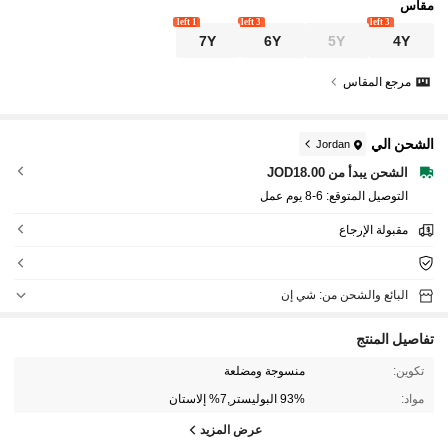
مقاس
1 left
3 left
3 left
7Y
6Y
5Y
4Y
مرجع المقاس
الشحن الي
Jordan
الشحن يبدأ من JOD18.00
التوصيل المتوقع:
6-8 يوم عمل
مقبولة الإرجاع
البائع والشحن من: شي إن
تفاصيل المنتج
تكوين:
منسوجة ومضلعة
مواد:
93% البوليستر,7% إلاستان
عرض المزيد