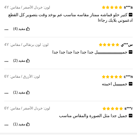
366K متابعون
4.91
لون: خردل الأصفر / مقاس: 4Y
s***a
كتير
حلو
قماشه
ممتاز
مقاسه
مناسب
عم
بوخد
وقت
بتصوير
كل
القطع
ادعموني
بلايك
رجاءا
366K متابعون
4.91
مفيد
(4)
366K متابعون
4.91
لون: لون برتقالي / مقاس: 4Y
س***ي
جمييييييييييييييييييييل
جدا
جدا
جدا
جدا
جدا
جدا
366K متابعون
4.91
مفيد
(2)
لون: الأزرق / مقاس: 6Y
c***n
جميييييل
احببته
مفيد
(1)
لون: خردل الأصفر / مقاس: 6Y
s***r
جميل
جدا
مثل
الصورة
والمقاس
مناسب
مفيد
(1)