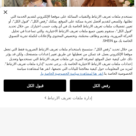
نستخدم ملفات تعريف الارتباط والتقنيات المماثلة على موقعنا الإلكتروني لتقديم الخدمة التي
تطلبها، وللسعي لتقديم أفضل تجربة ممكنة على الموقع. يمكنك "رفض الكل"، "قبول الكل"، أو
تعيين تفضيلات ملفات تعريف الارتباط الخاصة بك في أي وقت حسب اختيارك. من خلال تحديد
"قبول الكل"، سنقوم بتعيين جميع ملفات تعريف الارتباط الاختيارية، والتي تساعدنا في تحليل
الحركة المرورية، وتقديم وظائف محسّنة، وتخصيص المحتوى والإعلانات لتكملة تجربة التسوق
الخاصة بك مع SHEIN.
من خلال تحديد "رفض الكل"، ستسمح باستخدام ملفات تعريف الارتباط الضرورية فقط التي تجعل
موقعنا الإلكتروني يعمل. قد تتمكن من تعطيلها عن طريق تغيير إعدادات متصفحك، ولكن قد يؤثر
12
ذلك على كيفية عمل الموقع. لمعرفة المزيد عن ملفات تعريف الارتباط التي نستخدمها وتعديل
8
إعدادات ملفات تعريف الارتباط الاختيارية الخاصة بك، يرجى تحديد "إدارة ملفات تعريف الارتباط".
MODELY Kids
Souflis
لمزيد من المعلومات حول كيفية معالجتنا للبيانات التي نجمعها، انقر هنا لمشاهدة سياسة
طقم ملابس صيفي للبنات من قطعتين: تو
Souflis Souflis طقم توب بدون أكمام لل
الخصوصية الخاصة بنا.
انقر هنا لمشاهدة سياسة الخصوصية الخاصة بنا.
ب بدون أكمام من نسيج محبوك مضلع بالل
بنات الصغيرات للصيف، مزين بزهور وردي
6
6
JOD
.70
JOD
.40
ون البني مع حافة مكشكشة، وتنورة قصي
ة ثلاثية الأبعاد لطيفة، توب كاميسول أبيض
رفض الكل
قبول الكل
رة مجعدة بنقاط بولكا باللون المشمشي،
نقي، شورت جاكار مزين بخرز اللؤلؤ، طق
أنيق للخارج والحفلات واللعب
م من قطعتين، مناسب للبنات الصغيرات
في عطلة الصيف وحفلات أعياد الميلاد وال
إدارة ملفات تعريف الارتباط
أضف إلى عربة التسوق بنجاح
%3 خصم!
ملابس الكاجوال، ملابس أطفال، أسلوب ب
ريبي حلو، موضة البنات الصغيرات، طقم
كاجوال صيفي للبنات