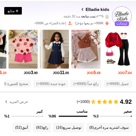
366K متابعون
4.91
Elladie kids
متابع
e***6
تمت متابعة
منذ 30 دقيقة
999K+ تم بيعها مؤخرًا
إعادة الشراء من 999K+
366K متابعون
4.91
366K متابعون
4.91
366K متابعون
4.91
6
3
11
5
7
.20
JOD
.90
JOD
.00
JOD
.68
JOD
.64
366K متابعون
4.91
جميل (9999+)
رائع جداً (9999+)
جودة جيدة (9999+)
صحيح للصورة (9999+)
4.92
366K متابعون
4.91
(1000+)
عرض المزيد
صغير
مناسب
كبير
%1
%96
%3
366K متابعون
4.91
سوف اشتريه مرة أخرى
(8)
توصيل سريع
(16)
رائع
(92)
أنيق
(52)