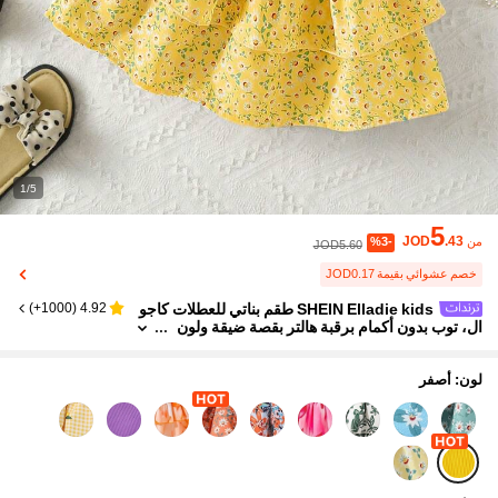
1/5
5
JOD
.43
من
%3-
JOD5.60
خصم عشوائي بقيمة JOD0.17
SHEIN Elladie kids طقم بناتي للعطلات كاجو
)
1000+
(
4.92
ال، توب بدون أكمام برقبة هالتر بقصة ضيقة ولون
سادة، مع تنورة بخصر مطاطي وطبعات زهور وكش
كشة متعددة الطبقات، للصيف والشاطئ
لون: أصفر