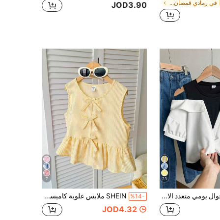
في رمادي قمصان الفتيات المراهقات
JOD3.90
7
23
قميص كاجوال يومي متعدد الاستخدامات للبنات المراهقات بتصميم فارس ورقعة 2 في 1 عصري
SHEIN ملابس علوية كاميسول مخطط باللون الأصفر مع فيونكة لطيفة للبنات المراهقات، ملابس كاجوال يومية متعددة الاستخدامات، قمصان حفلات بألوان باستيل للبنات المراهقات، ملابس للفتيات المراهقات
%14-
JOD4.32