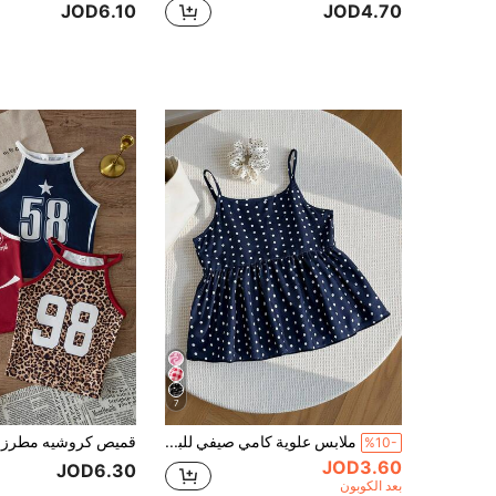
JOD6.10
JOD4.70
7
ملابس علوية كامي صيفي للبنات المراهقات باللون الأزرق الداكن مع نقاط بيضاء، بتصميم فرنسي ريترو لطيف مع فيونكة ورباط قابل للتعديل، خصر مشدود وحافة مكشكشة، توب قصير متعدد الاستخدامات للعطلات
%10-
JOD3.60
JOD6.30
بعد الكوبون