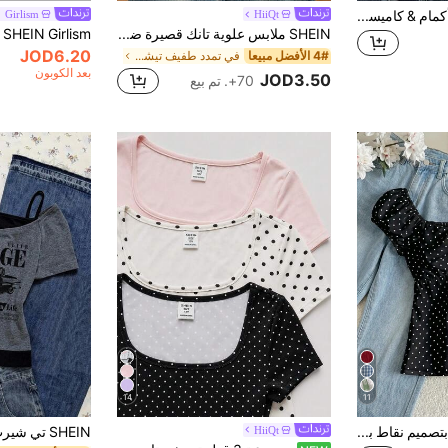
SHEIN قمصان بدون أكمام & كاميسول للبنات المراهقات، ملابس علوية بدون أكمام جديد كاجوال للعطلات الربيع/الصيف بنقاط بولكا وفتحة رقبة على شكل حرف V وحمالات رفيعة
HiiQt
Girlism
SHEIN ملابس علوية تانك قصيرة ضيقة بنسيج محبوك للفتيات المراهقات، بيضاء بنقاط سوداء، صيفية، كاجوال، إجازة في المدينة، حافة غير متماثلة مجعدة، أكمام قصيرة، إطلالة أنيقة
JOD6.20
4# الأفضل مبيعا
في تمدد طفيف تيشيرتات للفتيات المراهقات
بعد الكوبون
JOD3.50
70+. تم بيع
14
11
بلوزة بنات المراهقات بتصميم نقاط بيضاء وسوداء مريحة للاستخدام اليومي والعطلات، بتصميم بسيط وأنيق، مزينة بالدانتيل مناسبة للصيف والعطلات والاستخدام اليومي
HiiQt