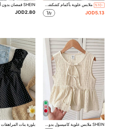
ملابس علوية بأكمام كشكشة مطبوعة بشريط للفتيات المراهقات، أنيقة وكاجوال متعددة الاستخدامات، مناسبة للعطلات والارتداء اليومي والمدرسة
%10-
JOD2.80
JOD5.13
11
SHEIN ملابس علوية كاميسول بدون أكمام للبنات المراهقات بلون مشمشي، من الشيفون الجاكار المنسوج، بحمالات فيونكة وحافة مكشكشة، بتصميم لطيف وكاجوال للعطلات