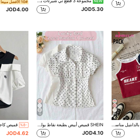
مجموعة 3 قطع تي شيرتات بأكمام قصيرة وياقة مربعة بنقاط بولكا وألوان موحدة، موضة كاجوال بسيطة ومتعددة الاستخدامات للفتيات المراهقات
NEW
10# الأفضل مبيعا
JOD5.30
JOD4.00
10
20
قميص كروشيه مطرز بالدانتيل مناسب للبنات في العطلات الصيفية في الشاطئ والريف
SHEIN قميص أبيض بطبعة نقاط بولكا أنيق عتيق كاجوال للفتيات المراهقات للذهاب إلى الكلية، بياقة وأكمام قصيرة وأزرار أمامية، بلوزة ضيقة باللونين الأسود والأبيض
%8-
JOD4.10
JOD4.62