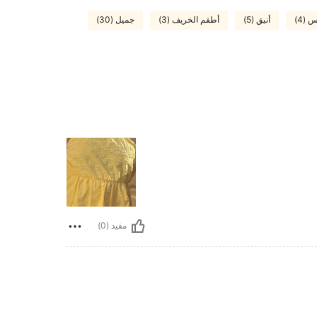
 (4)
أنيق (5)
أطقم الخريف (3)
جميل (30)
مفيد (0)