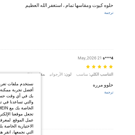
حلوه كيوت ومقاسها تمام ، استغفر الله العظيم
ترجمة
21 May,2026
s***4
التناسب الكلي: مناسب, لون: الأرجواني, مقاس: 9Y
التناسب الكلي:
مناسب
لون:
الأرجواني
مقاس:
9Y
نستخدم ملفات تعريف 
حلوو مرره
أفضل تجربة ممكنة ع
ترجمة
بك في أي وقت حسب ا
والتي تساعدنا في ت
تجعل موقعنا الإلكت
عمل الموقع. لمعرفة
الاختيارية الخاصة ب
التي نجمعها، انقر ه