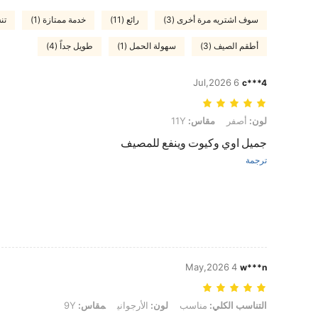
سوف اشتريه مرة أخرى (3)
رائع (11)
خدمة ممتازة (1)
تنس
أطقم الصيف (3)
سهولة الحمل (1)
طويل جداً (4)
6 Jul,2026
c***4
لون: أصفر, مقاس: 11Y
لون:
أصفر
مقاس:
11Y
جميل اوي وكيوت وينفع للمصيف
ترجمة
4 May,2026
w***n
التناسب الكلي: مناسب, لون: الأرجواني, مقاس: 9Y
التناسب الكلي:
مناسب
لون:
الأرجواني
مقاس:
9Y