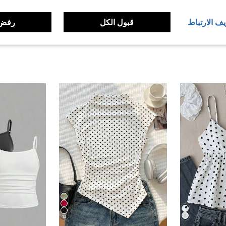
لمراجعات
يف الارتباط
قبول الكل
رفض 
12