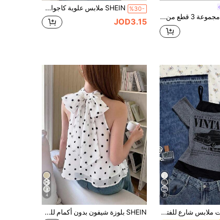
SHEIN ملابس علوية كاجوال بنقشة نقاط بيضاء وسوداء مع فيونكة من الدانتيل والكشكشة، موضة Y2K للمراهقات، مناسب للعطلات الصيفية، العودة للمدرسة، حفلات العائلة في الهواء الطلق، الارتداء اليومي، ملابس علوية سوداء ضيقة بأكمام قصيرة
%30-
SHEIN Girlism مجموعة 3 قطع من خزّار الفتيات المراهقات أساسي رياضي كاجوال
JOD3.15
4
31
SHEIN تي شيرت ملابس شارع للفتيات المراهقات 2-في-1 طبقة وهمية بكتف مكشوف وطباعة شعار حرفي & رسمة سيارة
SHEIN بلوزة شيفون بدون أكمام للفتيات المراهقات مع طوق مكشكش وزخرفة فراشة في الظهر، أنيقة، مناسبة للربيع/الصيف، موسم العودة إلى المدرسة