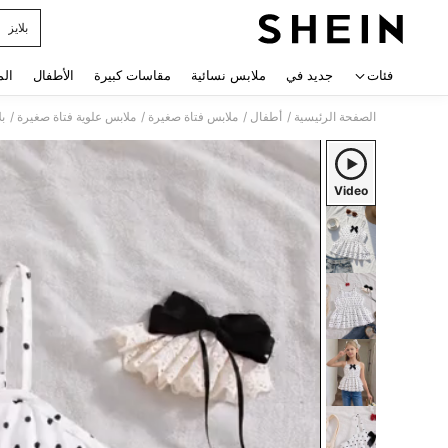
بلايز
 navigate search
فئات
جديد في
ملابس نسائية
مقاسات كبيرة
الأطفال
الم
/
/
/
/
الصفحة الرئيسية
أطفال
ملابس فتاة صغيرة
ملابس علوية فتاة صغيرة
بل
Video