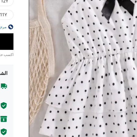
 12Y
11Y
مرجع
اكسب ح
الشح