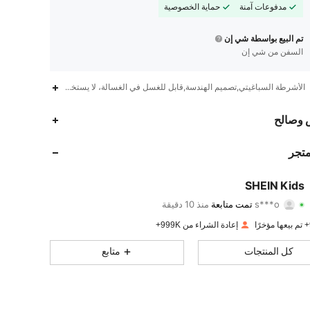
مدفوعات آمنة
حماية الخصوصية
تم البيع بواسطة شي إن
السفن من شي إن
الأشرطة السباغيتي,تصميم الهندسة,قابل للغسل في الغسالة، لا يستخدم الغسيل الجفاف
 وصالح
متجر
SHEIN Kids
808K
50K
4.94
s***o
تمت متابعة
منذ 10 دقيقة
808K
50K
4.94
إعادة الشراء من 999K+
كل المنتجات
متابع
808K
50K
4.94
808K
50K
4.94