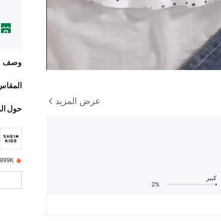
وصف
المقاس
عرض المزيد
حول ال
999K+ تم بيعها مؤخرًا
كبير
2%