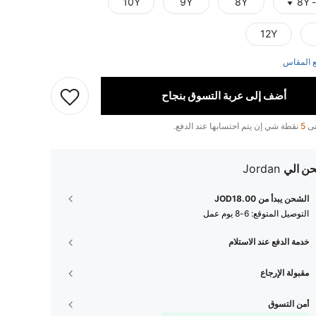
10Y
9Y
8Y
8Y -
12Y
 المقاس
أضف إلى عربة التسوق بنجاح
تى
5
نقطة شي إن يتم احتسابها عند الدفع.
ن الي
Jordan
الشحن يبدأ من JOD18.00
التوصيل المتوقع:
6-8 يوم عمل
خدمة الدفع عند الاستلام
مقبولة الإرجاع
أمن التسوق