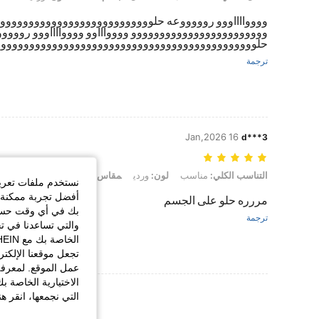
ووووااااووو روووووعه حلووووووووووووووووووووووووووو
وووووووووووووووووووووووو وووواااوو ووووااااووو روووو
حلووووووووووووووووووووووووووووووووووووووووووووووو
ترجمة
16 Jan,2026
d***3
التناسب الكلي: مناسب, لون: وردي, مقاس: Petite M
التناسب الكلي:
مناسب
لون:
وردي
مقاس:
Petite M
نستخدم ملفات تعريف 
أفضل تجربة ممكنة ع
مررره حلو على الجسم
بك في أي وقت حسب ا
ترجمة
والتي تساعدنا في ت
تجعل موقعنا الإلكت
عمل الموقع. لمعرفة
الاختيارية الخاصة ب
عرض المزيد من ا
التي نجمعها، انقر ه