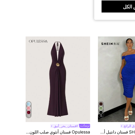
الكل
15
15
ق الرائج
#فستان_بحر_أنيق
SHEIN BAE فستان دانتيل أصفر فاتح، فستان عطلة، فستان صيفي، فستان ربيعي، فستان باستيل، فستان بيتش للسيدات، فستان بيتش طويل، فستان ماكسي صيفي، ملابس صيفية للنساء/ملابس ربيعية/ملابس عيد الحب/كرنفال/ملابس عطلة الشاطئ
Opulessa فستان أنثوي صلب اللون مزود بظهر مفتوح محبوك