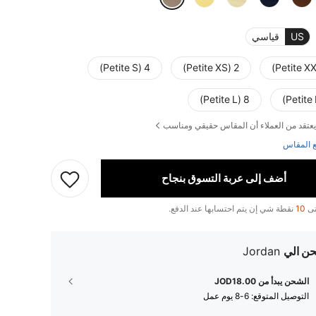
US
قياسي
4 (Petite S)
2 (Petite XS)
8 (Petite L)
يعتقد من العملاء أن المقاس حقيقي ومناسب
 المقاس
أضف إلى عربة التسوق بنجاح
تى
10
نقطة شي إن يتم احتسابها عند الدفع.
ن الي
Jordan
الشحن يبدأ من JOD18.00
التوصيل المتوقع:
6-8 يوم عمل