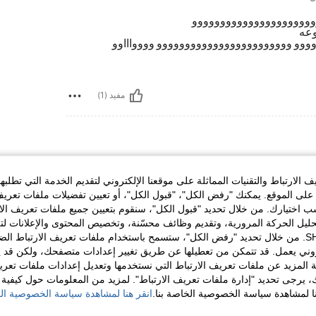
وووووووووووووووووووووو
وعه
وو وووووووووووووووووووووووو وووواااوو
مفيد (1)
الارتباط والتقنيات المماثلة على موقعنا الإلكتروني لتقديم الخدمة التي تطلبه
لى الموقع. يمكنك "رفض الكل"، "قبول الكل"، أو تعيين تفضيلات ملفات تعريف
ختيارك. من خلال تحديد "قبول الكل"، سنقوم بتعيين جميع ملفات تعريف الارتب
حليل الحركة المرورية، وتقديم وظائف محسّنة، وتخصيص المحتوى والإعلانات لت
الخاصة بك مع SHEIN. من خلال تحديد "رفض الكل"، ستسمح باستخدام ملفات تعريف الارتباط 
روني يعمل. قد تتمكن من تعطيلها عن طريق تغيير إعدادات متصفحك، ولكن قد ي
مفيد (1)
 المزيد عن ملفات تعريف الارتباط التي نستخدمها وتعديل إعدادات ملفات تعري
ك، يرجى تحديد "إدارة ملفات تعريف الارتباط". لمزيد من المعلومات حول كيفية مع
لمراجعات
نا لمشاهدة سياسة الخصوصية الخاصة بنا.
انقر هنا لمشاهدة سياسة الخصوصية الخ