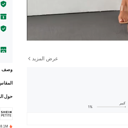
عرض المزيد
وصف
المقاس
حول ال
كبير
1%
8.1M تم بيعها مؤخرًا