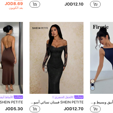
JOD8.69
JOD12.10
بعد الكوبون
#الحفل الحضري
#أنماط أنيقة
Firerie فستان نسائي أنيق وبسيط وعصري للارتداء اليومي والحفلات والزفاف والعطلات، بتصميم ملتف غير متماثل وبنمط بودي كون، بحمالات سباغيتي، بلون المشمش، مناسب للربيع والصيف والخريف، فستان رسمي لضيوف حفلات الزفاف
SHEIN PETITE فستان نسائي أسود سادة من الدانتيل بكتف واحد بقصة ضيقة وذيل سمكة للمواعيد والحفلات، فستان أسود مثير، فستان نسائي أسود بكورسيه، فستان دانتيل أسود، للنساء الصغيرات
JOD5.30
JOD12.70