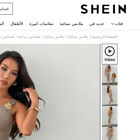
فساتين
 navigate search
فئات
جديد في
ملابس نسائية
مقاسات كبيرة
الأطفال
الم
/
/
/
/
الصفحة الرئيسية
ملابس نسائية
ملابس نسائية
فساتين نسائية
فساتين نس
Video