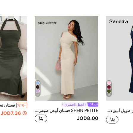
17
8
#الحفل الحضري
%16-
Sweetra فستان طويل أنيق ذو نهاية متدلية عميقة بلون أحادي ومقاس ضيق ومظهر راقي، بني اللون
SHEIN PETITE فستان أبيض صيفي أنيق للحفلات بكتف مائل وتصميم غير متماثل وذيل سمكة طويل جداً، ملابس نسائية، ملابس للنادي والحفلات والزفاف وليلة الموعد، للنساء الصغيرات
JOD7.36
JOD8.00