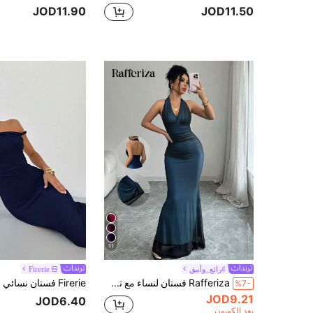
JOD11.90
JOD11.50
11
#رائع_وأنيق
Firerie
Rafferiza فستان لنساء مع تشكيلة محكمة مع ذيل سمك القرش على شكل حرف V في الرقبة وطيات في الخصر من قماش الشبكة المبطن، للخريف والشتاء، متعدد الألوان
%7-
JOD9.21
JOD6.40
بعد الكوبون