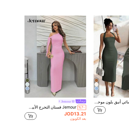
9
16
فستان نسائي أنيق بلون موحد بطول متوسط، مناسب للعطلات والتجمعات اليومية والمواعيد والمناسبات الأخرى في فصل الصيف
Jemour
Jemour فستان التخرج الأبيض للسيدات ، فستان أنيق بطية كتف غير متماثلة ، مطوي مع شق جانبي
%7-
JOD13.21
بعد الكوبون