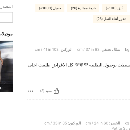
المصدر ال
أنيق (100+)
خدمة ممتازة (26)
جميل (1000+)
تضرر أثناء النقل (26)
موديلا
تمثال نصفي:
93 cm / 37 in
الوركين:
103 cm / 41 in
 انبسطت بوصول الطلبيه 💜💜💜 كل الاغراض طلعت احلى
1 المنت
مفيد (2)
الخصر:
60 cm / 24 in
الوركين:
85 cm / 33 in
:
Petite S