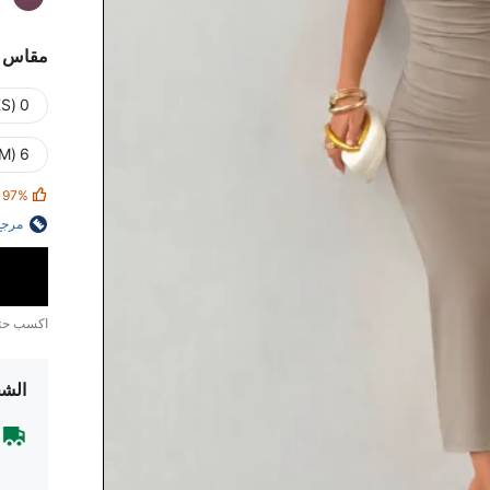
مقاس
0 (Petite XXS)
6 (Petite M)
97%
مرجع
اكسب ح
الشح