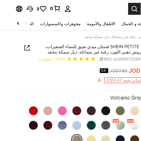
0
0
ة و الجمال
الأطفال والأمومة
مجوهرات واكسسوارات
الحقائب والأمتعة
SHEIN PETITE فستان ميدي ضيق للنساء الصغيرات،
روش ذهبي اللون، رقبة غير متماثلة، ذيل سمكة مجعد
SKU: sz2506172250
(1000+ تعليقات)
JOD
%6-
JOD7.90
PRICE AND AVAILABIL
 بقيمة JOD0.47
Volcanic Gra