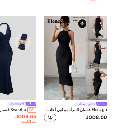
#تألق العطلة
Sweetra
Elenzga فستان المرأة ذو لون أحادي، تصميم مشبك معدني لفتحة الرقبة غير المتناظرة، فستان ضيق أنيق وأنثوي
%6-
JOD8.65
JOD8.00
بعد الكوبون