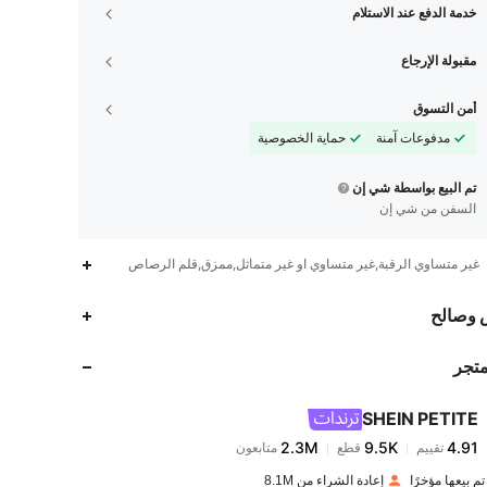
خدمة الدفع عند الاستلام
مقبولة الإرجاع
أمن التسوق
مدفوعات آمنة
حماية الخصوصية
تم البيع بواسطة شي إن
السفن من شي إن
غير متساوي الرقبة,غير متساوي او غير متماثل,ممزق,قلم الرصاص
2.3M
9.5K
4.91
 وصالح
متجر
2.3M
9.5K
4.91
SHEIN PETITE
2.3M
9.5K
4.91
تقييم
قطع
متابعون
l***6
تم دفع
منذ 1 يوم
إعادة الشراء من 8.1M