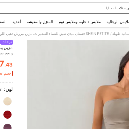
 حفلات للصبايا
Use up and down arrow keys to البحث الأخير and البحث والعثور. Press Enter to select.
لابس الرجالية
ملابس داخلية، وملابس نوم
المنزل والمعيشة
أحذية
الصح
/
ائية طويلة
SHEIN PETITE فستان ميدي ضيق للنساء الصغيرات، مزين ببروش ذهبي اللون، رقبة غير متماثلة، ذيل سمكة مجعد
مزين بب
5512218
7
.43
ITY
خصم عشوائي
لون:
y