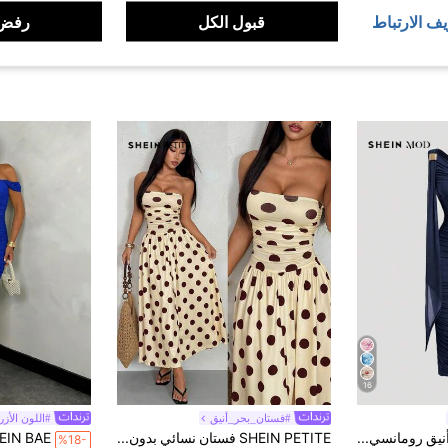
يف الارتباط
قبول الكل
رفض 
16
#فستان_بحر_أنيق
#اللون الأزر
SHEIN MOD فستان أنيق رومانسي للنساء بتجاعيد غير متماثلة وطول متوسط
SHEIN PETITE فستان نسائي بدون حمالات مع حافة مكشكشة، بنقاط بولكا بنية وبيضاء، صيفي، بطراز ريترو فينتاج من السبعينات، للعطلات والإجازات، ملابس ضيفة الزفاف، عيد الميلاد، الحفلات، التخرج، للنساء الصغيرات
%18-