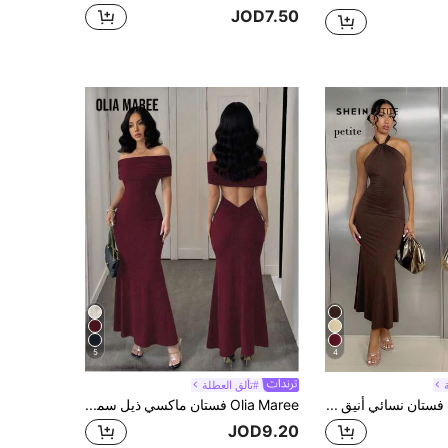
JOD7.50
5
4
#تألق العطلة
SHEIN PETITE فستان نسائي أنيق بسيط بلون موحد مع حمالة رقبة وظهر مكشوف وتصميم ملتوي ضيق، مناسب للارتداء اليومي، للنساء ذوات القامة القصيرة
Olia Maree فستان ماكسي ذيل سمكة مكشوف الكتف وظهر
JOD9.20