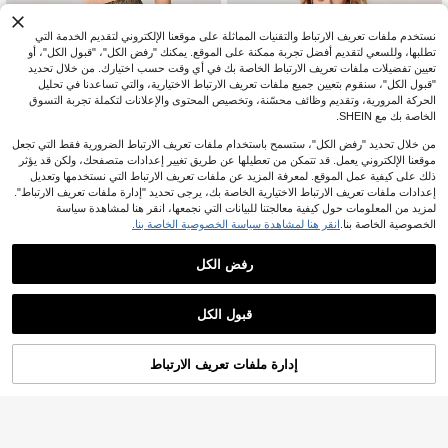
نستخدم ملفات تعريف الارتباط والتقنيات المماثلة على موقعنا الإلكتروني لتقديم الخدمة التي
تطلبها، وللسعي لتقديم أفضل تجربة ممكنة على الموقع. يمكنك "رفض الكل"، "قبول الكل"، أو
تعيين تفضيلات ملفات تعريف الارتباط الخاصة بك في أي وقت حسب اختيارك. من خلال تحديد
"قبول الكل"، سنقوم بتعيين جميع ملفات تعريف الارتباط الاختيارية، والتي تساعدنا في تحليل
الحركة المرورية، وتقديم وظائف محسّنة، وتخصيص المحتوى والإعلانات لتكملة تجربة التسوق
الخاصة بك مع SHEIN.
من خلال تحديد "رفض الكل"، ستسمح باستخدام ملفات تعريف الارتباط الضرورية فقط التي تجعل
موقعنا الإلكتروني يعمل. قد تتمكن من تعطيلها عن طريق تغيير إعدادات متصفحك، ولكن قد يؤثر
ذلك على كيفية عمل الموقع. لمعرفة المزيد عن ملفات تعريف الارتباط التي نستخدمها وتعديل
إعدادات ملفات تعريف الارتباط الاختيارية الخاصة بك، يرجى تحديد "إدارة ملفات تعريف الارتباط".
لمزيد من المعلومات حول كيفية معالجتنا للبيانات التي نجمعها، انقر هنا لمشاهدة سياسة
الخصوصية الخاصة بنا.
انقر هنا لمشاهدة سياسة الخصوصية الخاصة بنا.
7
رفض الكل
OutZeal
OutZeal
OutZeal شورتات رياضية للنساء، لون أح
OutZeal بنطلون رياضي نسائي كاجوال ي
10
6
ادي، صيفي وربيعي، لياقة بدنية ويوغا، قط
ومي للصيف والربيع خفيف الوزن بخصر م
%23-
JOD
.29
%20-
JOD
.70
ن ناعم عالي الخصر، قطع سفلية نشطة
كشكش لون موحد ملابس رياضية سفلية
قبول الكل
إدارة ملفات تعريف الارتباط
أضف إلى عربة التسوق بنجاح
%23 خصم!