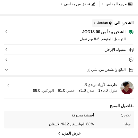
مرجع المقاس
تحقق من مقاسي
الشحن الي
Jordan
الشحن يبدأ من JOD18.00
التوصيل المتوقع:
6-8 يوم عمل
مقبولة الإرجاع
البائع والشحن من: شي إن
عارضة الأزياء ترتدي:
S
طول:
175.0
صدر:
81.0
خصر:
61.0
الوركين:
89.0
تفاصيل المنتج
تكوين:
أقمشة محبوكة
مواد:
88% البوليستر, 12% إلاستان
عرض المزيد