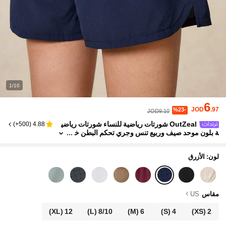
1/10
6
JOD
.97
%23-
JOD9.10
OutZeal شورتات رياضية للنساء شورتات رياضي
)
500+
(
4.88
ة بلون موحد صيف وربيع تنس وجري تحكم البطن خ
صر عالي شورتات مدمجة مع جيوب ملابس رياضية
لون: الأزرق
مقاس
US
(XL)
12
(L)
8/10
(M)
6
(S)
4
(XS)
2