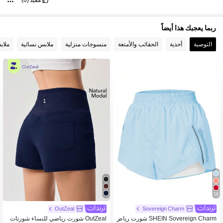
ربما يعجبك هذا أيضاً
التوصية
أحذية
الحقائب والأمتعة
منسوجات منزلية
ملابس نسائية
ملاب
16
OutZeal
Sovereign Charm
SHEIN Sovereign Charm شورت رياض
OutZeal شورت رياضي للنساء شورتات