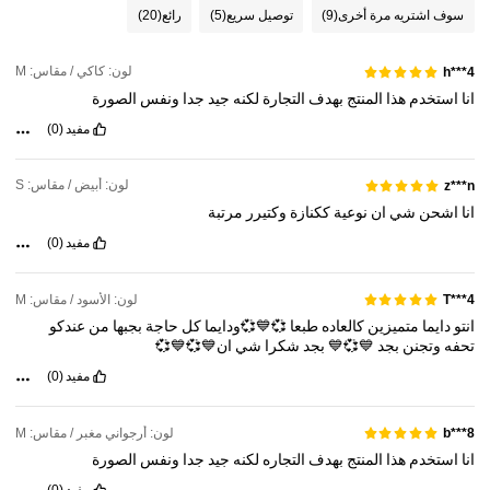
سوف اشتريه مرة أخرى
(9)
توصيل سريع
(5)
رائع
(20)
172K متابعون
4.85
لون: كاكي / مقاس: M
h***4
انا
استخدم
هذا
المنتج
بهدف
التجارة
لكنه
جيد
جدا
ونفس
الصورة
172K متابعون
4.85
مفيد
(0)
لون: أبيض / مقاس: S
z***n
انا
اشحن
شي
ان
نوعية
ككنازة
وكتيرر
مرتبة
مفيد
(0)
لون: الأسود / مقاس: M
T***4
انتو
دايما
متميزين
كالعاده
طبعا
💞💙💞ودايما
كل
حاجة
بجبها
من
عندكو
تحفه
وتجنن
بجد
💙💞💙
بجد
شكرا
شي
ان💙💞💙💞
مفيد
(0)
لون: أرجواني مغبر / مقاس: M
b***8
انا
استخدم
هذا
المنتج
بهدف
التجاره
لكنه
جيد
جدا
ونفس
الصورة
مفيد
(0)