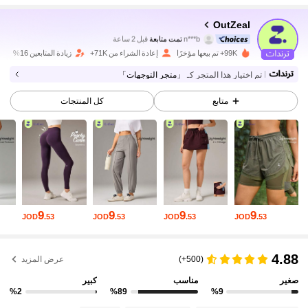
OutZeal
172K متابعون
4.85
n***b
تمت متابعة
قبل 2 ساعة
m***0
تتصفح
99K+ تم بيعها مؤخرًا
إعادة الشراء من 71K+
زيادة المتابعين 16%
172K متابعون
4.85
تم اختيار هذا المتجر كـ
「متجر التوجهات」
172K متابعون
4.85
متابع
كل المنتجات
172K متابعون
4.85
172K متابعون
4.85
172K متابعون
4.85
9
9
9
9
JOD
.53
JOD
.53
JOD
.53
JOD
.53
172K متابعون
4.85
4.88
(500+)
عرض المزيد
172K متابعون
4.85
صغير
مناسب
كبير
%2
%89
%9
172K متابعون
4.85