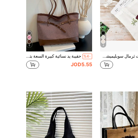
5
4
حقائب توت ثرمال سوبليميشن، حقائب توت قماشية فارغة للزينة وصنع أكياس السوبر ماركت يدويا، حقيبة مدرسية، سعة كبيرة، محمولة، لفتيات المراهقات، النساء، طلاب الكليات، عمال اللون الأبيض، مثالية للعمل، العودة إلى المدرسة، المدارس الثانوية و الكليات، الإجازات
حقيبة يد نسائية كبيرة السعة بتصميم عتيق، حقيبة كتف توت عصرية بسيطة وعملية متعددة الاستخدامات للتنقل اليومي
%4-
JOD5.55