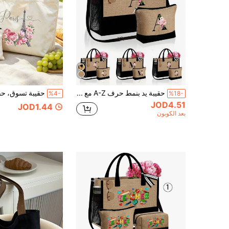
حقيبة يد بنمط حرف A-Z مع شريط كتف وحقيبة مستحضرات تجميل، حقيبة هدايا مخصصة مع جيب جانبي، حقيبة شاطئ مع وشاح، حقيبة تخزين سفر بسيطة، حقيبة مستحضرات تجميل للسفر
%4-
%18-
JOD4.51
JOD1.44
بعد الكوبون