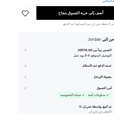
 المقاس
أضف إلى عربة التسوق بنجاح
تى
2
نقطة شي إن يتم احتسابها عند الدفع.
ن الي
Jordan
الشحن يبدأ من JOD18.00
التوصيل المتوقع:
6-8 يوم عمل
خدمة الدفع عند الاستلام
مقبولة الإرجاع
أمن التسوق
مدفوعات آمنة
حماية الخصوصية
تم البيع بواسطة شي إن
السفن من شي إن