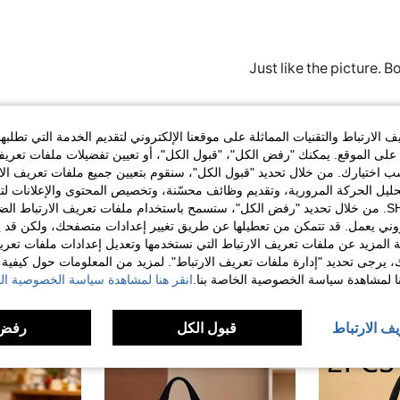
Just like the picture. 
مفيد (0)
الارتباط والتقنيات المماثلة على موقعنا الإلكتروني لتقديم الخدمة التي تطلبه
لى الموقع. يمكنك "رفض الكل"، "قبول الكل"، أو تعيين تفضيلات ملفات تعريف
ختيارك. من خلال تحديد "قبول الكل"، سنقوم بتعيين جميع ملفات تعريف الارتب
لمراجعات
حليل الحركة المرورية، وتقديم وظائف محسّنة، وتخصيص المحتوى والإعلانات لت
الخاصة بك مع SHEIN. من خلال تحديد "رفض الكل"، ستسمح باستخدام ملفات تعريف الارتباط 
روني يعمل. قد تتمكن من تعطيلها عن طريق تغيير إعدادات متصفحك، ولكن قد ي
 المزيد عن ملفات تعريف الارتباط التي نستخدمها وتعديل إعدادات ملفات تعري
ك، يرجى تحديد "إدارة ملفات تعريف الارتباط". لمزيد من المعلومات حول كيفية مع
نا لمشاهدة سياسة الخصوصية الخاصة بنا.
انقر هنا لمشاهدة سياسة الخصوصية الخ
يف الارتباط
قبول الكل
رفض 