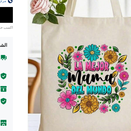
مرجع
اكسب ح
الشح