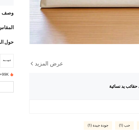
وصف
المقاس
حول ال
عرض المزيد
99K+ تم بيعها مؤخرًا
قائب يد نسائية
حب (1)
جودة جيدة (1)