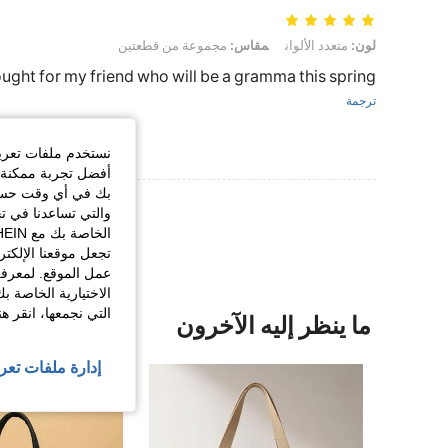
لون: متعدد الألوان, مقاس: مجموعة من قطعتين
لون:
متعدد الألوان
مقاس:
مجموعة من قطعتين
Bought for my friend who will be a gramma this spring
ترجمة
نستخدم ملفات تعريف 
أفضل تجربة ممكنة ع
بك في أي وقت حسب ا
عرض المزيد من ا
والتي تساعدنا في ت
تجعل موقعنا الإلكت
عمل الموقع. لمعرفة
الاختيارية الخاصة ب
التي نجمعها، انقر ه
ما ينظر إليه الآخرون
إدارة ملفات تعر