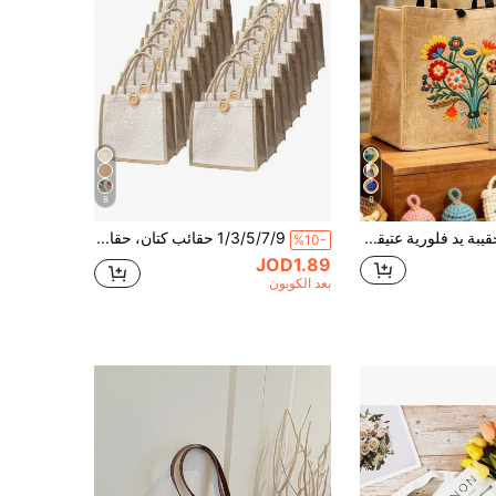
8
8
مجموعة حقيبة يد فلورية عتيقة بوهيمية، مجموعة حقيبة يد ومحفظة للنساء، ديكور بسيط، طباعة أسلوب مكسيكي، تشمل حقيبة تسوق وحقيبة عملات معدنية، حقيبة بأسلوب فني أوروبي شرقي ذات سعة كبيرة، حقيبة تخزين مستحضرات التجميل، حقيبة تسوق كبيرة السعة بسيطة، حقيبة تسوق محمولة عادية، حقيبة تسوق متعددة الوظائف. هدية لموسم العودة إلى المدرسة والسفر والعطلات، عيد الأم، العودة إلى المدرسة، موسم التخرج
1/3/5/7/9 حقائب كتان، حقائب تسوق، حقائب هدايا وصيفات العروس للزفاف
%10-
JOD1.89
بعد الكوبون