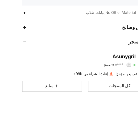
No Other Material,نباتات,طلاب
14K
595
4.90
 وصالح
14K
595
4.90
متجر
14K
595
4.90
Asunygril
v***l
تتصفح
14K
595
4.90
تقييم
قطع
متابعون
إعادة الشراء من 99K+
14K
595
4.90
كل المنتجات
متابع
14K
595
4.90
14K
595
4.90
14K
595
4.90
14K
595
4.90