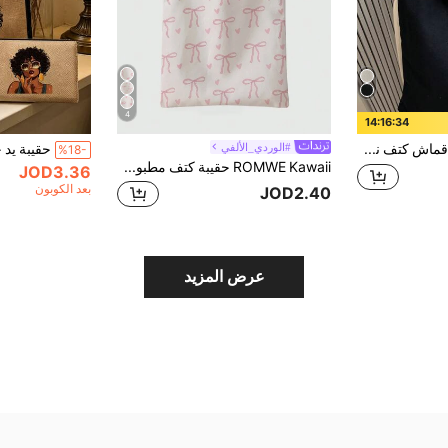
4
14:16:33
1 قطعة حقيبة قماش كتف نسائية ذات طباعة أحرف سوداء، حقيبة ظهر بسيطة للدراسة والمدرسة للطلاب، حقيبة سعة كبيرة منظمة للسفر والمستندات، حقيبة مدرسية فنية للمراهقين، حقيبة كتب للنساء والطلاب، مثالية للكتب والتسوق والعودة إلى المدرسة وأكثر
#الوردي_الألفي
%18-
ROMWE Kawaii حقيبة كتف مطبوعة على قماش مزدوج الوجه بنمط الفراشة والقلب مع فيونكة، حقيبة تسوق كبيرة، أفكار إلهام خريفية رائعة، حقيبة يد عصرية للنساء، حقيبة شاطئ
JOD3.36
بعد الكوبون
JOD2.40
عرض المزيد