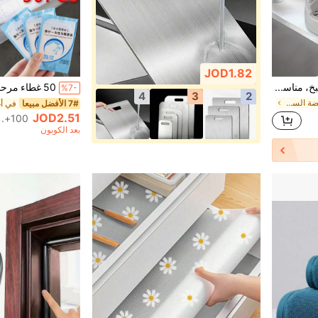
JOD1.82
1 قطعة رف منظم لحوض المطبخ، مناسب لتخزين الإسفنجات والقماش والفراشي والأدوات الأخرى، تخزين وتنظيم المطبخ، رف وحامل
%7-
4
3
2
في منتجات منخفضة السعر بقيمة 3 دولارات السلال والص
7# الأفضل مبيعا
JOD2.51
100+. تم بيع
بعد الكوبون