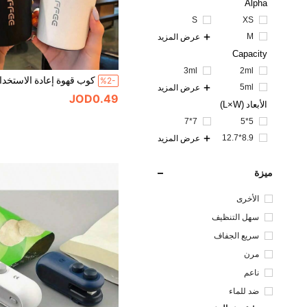
Alpha
S
XS
M
عرض المزيد
Capacity
3ml
2ml
%2-
5ml
عرض المزيد
JOD0.49
الأبعاد (L×W)
7*7
5*5
8.9*12.7
عرض المزيد
ميزة
الأخرى
سهل التنظيف
سريع الجفاف
مرن
ناعم
ضد للماء