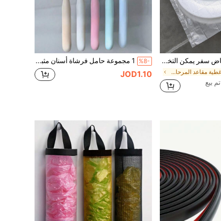
50 غطاء مرحاض سفر يمكن التخلص منه، سجادة مرحاض محمولة للسفر والأعمال، سجادة ورق مرحاض محمولة مقاومة للماء، اكسسوارات سفر ضرورية للطائرة والتخييم والحمام، ديكور حمام وديكور الخريف
1 مجموعة حامل فرشاة أسنان مثبت على الحائط بدون ثقب مع غطاء، رف تخزين فرشاة أسنان كهربائية، منظم معجون أسنان للحمام، صندوق تخزين فرشاة أسنان ذاتي اللصق ب- 2/5/6 فتحات، منظم تخزين الحمام المنزلي
%8-
في أغطية مقاعد المرحاض
JOD1.10