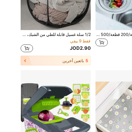
30 قطعة/100 قطعة/200 قطعة/500 قطعة مصفاة حوض المطبخ، حوض الخضروات والوجه، حوض غسيل الأطباق، رف تصريف شبكي منزلي، شبكة تصريف، فلتر حوض الغسيل، حوض الخضروات، منظف المسبح، شبكة محكمة الإغلاق، أسلوب الجيب، شبكة تصريف الأرضية
1/2 سلة غسيل قابلة للطي من الشبك، سلة تخزين الملابس القذرة، منظم ديكور المنزل للألعاب، للعودة إلى المدرسة
فقط 9 بيقي
JOD2.90
5
بائعين آخرين