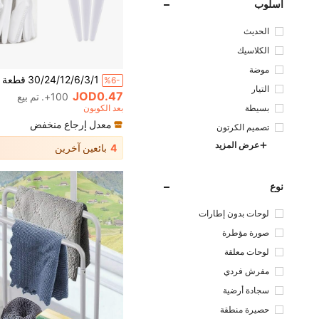
أسلوب
الحديث
الكلاسيك
موضة
%6-
التيار
JOD0.47
100+. تم بيع
بعد الكوبون
بسيطة
معدل إرجاع منخفض
تصميم الكرتون
عرض المزيد
4
بائعين آخرين
نوع
لوحات بدون إطارات
صورة مؤطرة
لوحات معلقة
مفرش فردي
سجادة أرضية
حصيرة منطقة