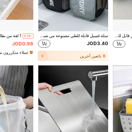
1 قطعة ختم حرارى صغير قابل للشحن عبر USB، مزود بمغناطيس مدمج، ختام أكياس الطعام المحمول مناسب للوجبات الخفيفة والرقائق والبسكويت، مناسب للمنزل والنزهات والسفر
سلة غسيل قابلة للطي مصنوعة من شبكة تهوية، مناسبة للحمام والمرحاض وغرفة الطالب والمنزل وغرفة الغسيل، ضرورية لتخزين الملابس القذرة أثناء السفر، سلة غسيل قابلة للانتفاخ كاكسسوار للحمام، حقيبة تخزين الملابس
%18-
JOD3.40
JOD0.98
عملاء متكررون ب
6
بائعين آخرين