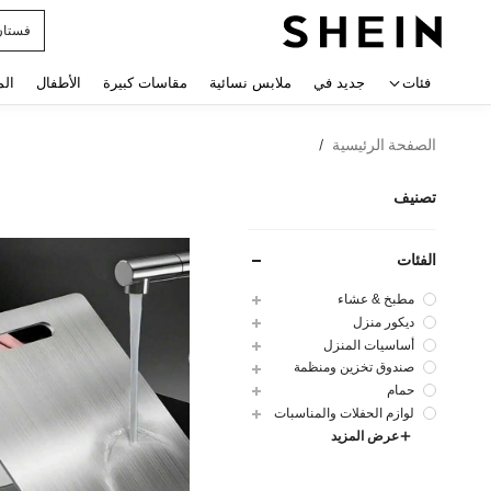
فستان
 navigate search
فئات
جديد في
ملابس نسائية
مقاسات كبيرة
الأطفال
الم
الصفحة الرئيسية
/
تصنيف
الفئات
مطبخ & عشاء
ديكور منزل
أساسيات المنزل
صندوق تخزين ومنظمة
حمام
لوازم الحفلات والمناسبات
عرض المزيد