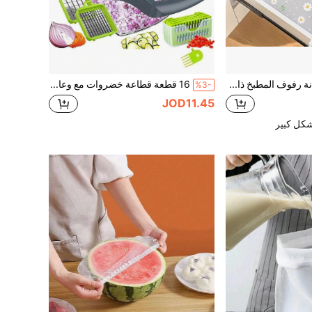
1 لفة من بطانة رفوف المطبخ ذات نمط الأقحوان، بطانة درج غير لاصقة، وسادة ثلاجة مانعة للانزلاق، بطانة ثلاجة مقاومة للماء من EVA، بطانة خزانة، وسادة سهلة الاستخدام
16 قطعة قطاعة خضروات مع وعاء | مبشرة جبن شرائح سلطة مفرمة ملفوف من الفولاذ المقاوم للصدأ قاطع بطاطس فرنسي مناسب للخضروات والبصل والبطاطس والفواكه ، أدوات طهي يدوية ، لوازم مطبخ للحفلات وأعياد الميلاد والأنشطة الخارجية
%3-
JOD11.45
شكل كبير