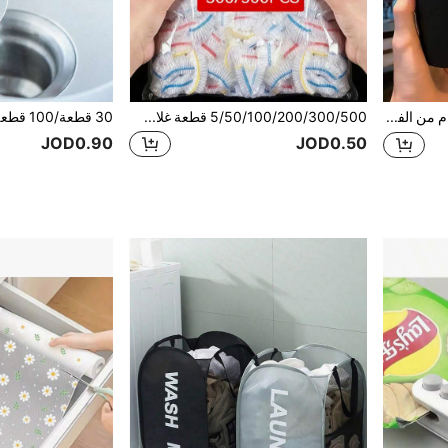
كوب قهوة إعادة الاستخدام من الفولاذ المقاوم للصدأ سعة 380 مل، كوب سفر محمول، عازل للحرارة ومانع للتسرب، مناسب للمكتب والسيارة للعودة إلى المدرسة
5/50/100/200/300/500 قطعة غلاف بلاستيكي قابل للتخلص منه، يستخدم للحفاظ على الطعام المتبقي طازجًا، مع فتحة مرنة وذاتية الإغلاق، مناسب لتغطية الأطباق والأواني، للاستخدام المنزلي
JOD0.90
JOD0.50