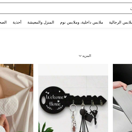
Use up and down arrow keys to البحث الأخير and البحث والعثور. Press Enter to select.
لابس الرجالية
ملابس داخلية، وملابس نوم
المنزل والمعيشة
أحذية
الصح
المزيد