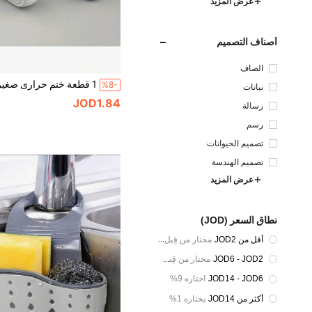
عرض المزيد
أصناف التصميم
الصاف
%8-
نباتات
JOD1.84
رسالة
رسم
تصميم الحيوانات
تصميم الهندسة
عرض المزيد
نطاق السعر (JOD)
أقل من JOD2
مختار من قِبل 30%
JOD6 - JOD2
مختار من قِبل 60%
JOD14 - JOD6
اختاره 9%
أكثر من JOD14
يختاره 1%