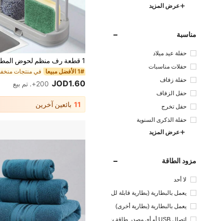
عرض المزيد
مناسبة
حفلة عيد ميلاد
حفلات مناسبات
1# الأفضل مبيعا
حفلة زفاف
JOD1.60
200+. تم بيع
حفل الزفاف
11
بائعين آخرين
حفل تخرج
حفلة الذكرى السنوية
عرض المزيد
مزود الطاقة
لا أحد
يعمل بالبطارية (بطارية قابلة لل
شحن)
يعمل بالبطارية (بطارية أخرى)
اتصال USB أو أي مصدر طاقة ت