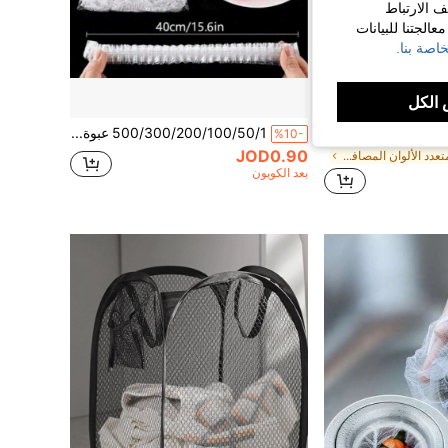
ف الارتباط
الجتنا للبيانات
اصة بنا.
الكل
حوض غسيل الأرز البلاستيكي متعدد الوظائف، يمكن استخدامه أيضًا كسلة غسيل الخضروات وسلة تصريف الفاكهة، مناسب لتحضير الوجبات الصحية، يحسن كفاءة المطبخ، أداة مطبخ عملية. وعاء الفاكهة، إكسسوارات المطبخ، سلة الفاكهة، هالوين، ناعم، ضروري لسكن الجامعة، ضروري للتخييم، ضروري للعطلات، الصيف.
500/300/200/100/50/1 عبوة فيلم حفظ الطعام القابل للتخلص منه، غطاء رأس الدش، أكياس انكماش متعددة الأغراض، فيلم حفظ الطعام السميك للمطبخ، غطاء تخزين الطعام في الثلاجة، غطاء مرن قابل للتمدد، 50/1 قطعة
%10-
JOD0.90
في متعدد الألوان المصافي والمصافي
بعد الكوبون