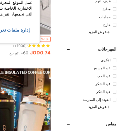
غرف النوم
عمل الموقع. لمعرفة
الاختيارية الخاصة ب
مطبخ
التي نجمعها، انقر ه
حمامات
خارج
إدارة ملفات تعر
عرض المزيد
%18-
(1000+)
المهرجانات
JOD0.74
60+. تم بيع
الأخرى
عيد المسيح
عيد الحب
عيد الشكر
عيد التنكر
العودة إلى المدرسة
عرض المزيد
مقاس