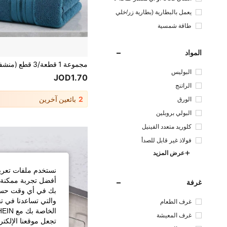
يار مستمر آخر
يعمل بالبطارية (بطارية زر/خلي
ة)
طاقة شمسية
المواد
البوليس
JOD1.70
تر
الراتنج
2
بائعين آخرين
الورق
البولي بروبلين
كلوريد متعدد الفينيل
فولاذ غير قابل للصدأ
عرض المزيد
نستخدم ملفات تعريف 
أفضل تجربة ممكنة ع
غرفة
بك في أي وقت حسب ا
والتي تساعدنا في ت
غرف الطعام
غرف المعيشة
تجعل موقعنا الإلكت