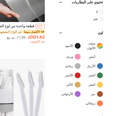
تحتوي على البطاريات
لا
نعم
%21-
1# الأفضل مبيعا
لون
JOD1.82
1.9k+. تم بيع
بعد الكوبون
متعدد
الأسود
الألوان
أبيض
وردي
الأزرق
رمادي
أخضر
الأحمر
أصفر
كاكي
بني
الأرجواني
برتقالي