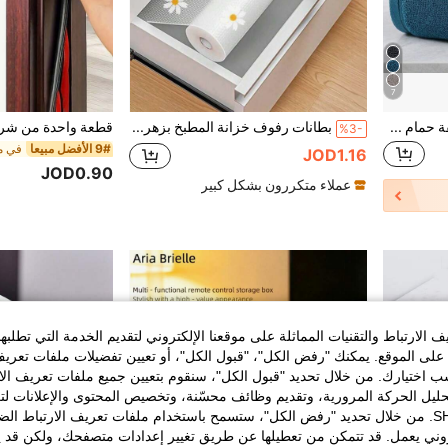
7
مجموعة 1 قطعة/3 قطع (منشفة حمام 28*55 بوصة/منشفة يد 13.4*30 بوصة/منشفة وجه 13.4*13.4 بوصة) منسوجة بأسلوب ساتان لامع سميكة ماصة خالية من الوبر ناعمة وصديقة للبشرة مناشف الوجه والجسم مثالية للاستخدام المنزلي والحمام والفندق
بطانات رفوف خزانة المطبخ بزهرة، بطانات أدراج غير لاصقة، وسادات ثلاجة مانعة للانزلاق، بطانات ثلاجة وخزانات مقاومة للماء من EVA، بطانات سهلة التركيب
%3-
9# الأفضل مبيعا
في م
JOD1.16
JOD0.90
عملاء متكررون بشكل كبير
الارتباط والتقنيات المماثلة على موقعنا الإلكتروني لتقديم الخدمة التي تطلبه
لى الموقع. يمكنك "رفض الكل"، "قبول الكل"، أو تعيين تفضيلات ملفات تعريف
ختيارك. من خلال تحديد "قبول الكل"، سنقوم بتعيين جميع ملفات تعريف الارتب
حليل الحركة المرورية، وتقديم وظائف محسّنة، وتخصيص المحتوى والإعلانات لت
الخاصة بك مع SHEIN. من خلال تحديد "رفض الكل"، ستسمح باستخدام ملفات تعريف الارتباط 
روني يعمل. قد تتمكن من تعطيلها عن طريق تغيير إعدادات متصفحك، ولكن قد ي