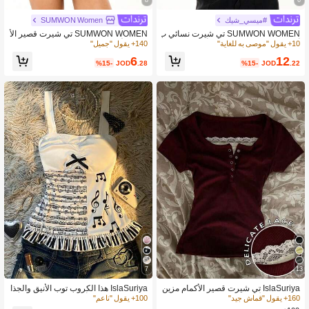
#ميسي_شيك
SUMWON Women
SUMWON WOMEN تي شيرت نسائي ب
SUMWON WOMEN تي شيرت قصير الأ
أكمام طويلة بطبعة صليب وأرقام
كمام للأطفال مطبوع بتصميم متباين مع ك
10+ يقول "موصى به للغاية"
140+ يقول "جميل"
تابة نصية لعيد الحب
6
12
%15-
JOD
.28
%15-
JOD
.22
7
13
IslaSuriya تي شيرت قصير الأكمام مزين
IslaSuriya هذا الكروب توب الأنيق والجذا
بالدانتيل والأزرار للنساء
ب المستوحى من أساطير الخيال والذي ي
160+ يقول "قماش جيد"
100+ يقول "ناعم"
تميز بقصة ضيقة وملائمة، مزين بطباعة أو