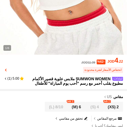
1/6
4
JOD
.22
%62-
JOD11.09
انخفاض الأسعار لفترة محدودة
SUMWON WOMEN ملابس علوية قصير الأكمام
)
1
(
5.00
مطبوع بقلب أحمر مع رسم "أحب يوم المباراة" للأطفال
مقاس
US
3 left
2 left
(L)
8/10
(M)
6
(S)
4
(XS)
2
مرجع المقاس
تحقق من مقاسي
ليس مقاسك؟ أخبرنا