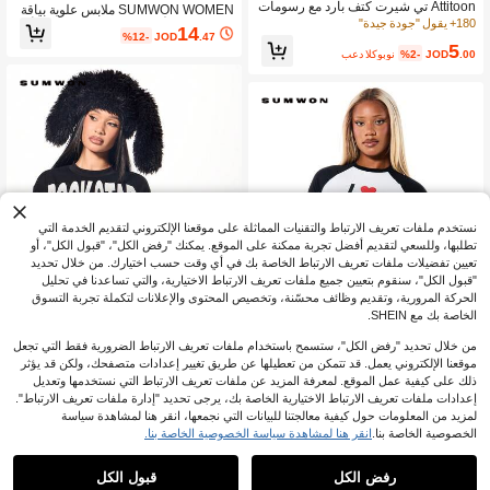
Attitoon تي شيرت كتف بارد مع رسومات
SUMWON WOMEN ملابس علوية بياقة
السيارة والشعار
180+ يقول "جودة جيدة"
بولو طويلة الأكمام مخططة مع طباعة أرق
14
%12-
JOD
.47
ام مثالية للخريف والشتاء للملابس الكاجو
5
.00
JOD
%2-
بعد الكوبون
ال اليومية
نستخدم ملفات تعريف الارتباط والتقنيات المماثلة على موقعنا الإلكتروني لتقديم الخدمة التي
تطلبها، وللسعي لتقديم أفضل تجربة ممكنة على الموقع. يمكنك "رفض الكل"، "قبول الكل"، أو
تعيين تفضيلات ملفات تعريف الارتباط الخاصة بك في أي وقت حسب اختيارك. من خلال تحديد
"قبول الكل"، سنقوم بتعيين جميع ملفات تعريف الارتباط الاختيارية، والتي تساعدنا في تحليل
الحركة المرورية، وتقديم وظائف محسّنة، وتخصيص المحتوى والإعلانات لتكملة تجربة التسوق
الخاصة بك مع SHEIN.
من خلال تحديد "رفض الكل"، ستسمح باستخدام ملفات تعريف الارتباط الضرورية فقط التي تجعل
4
موقعنا الإلكتروني يعمل. قد تتمكن من تعطيلها عن طريق تغيير إعدادات متصفحك، ولكن قد يؤثر
6
ذلك على كيفية عمل الموقع. لمعرفة المزيد عن ملفات تعريف الارتباط التي نستخدمها وتعديل
SUMWON Women
إعدادات ملفات تعريف الارتباط الاختيارية الخاصة بك، يرجى تحديد "إدارة ملفات تعريف الارتباط".
SUMWON Women
SUMWON WOMEN تي شيرت قصير الأ
لمزيد من المعلومات حول كيفية معالجتنا للبيانات التي نجمعها، انقر هنا لمشاهدة سياسة
كمام مطبوع عليه نص بيان "صديقة نجم ال
SUMWON WOMEN قميص تي شيرت
الخصوصية الخاصة بنا.
انقر هنا لمشاهدة سياسة الخصوصية الخاصة بنا.
10
%15-
JOD
.83
روك"
قصير الأكمام بأكمام راجلان بتباين ألوان م
8
%9-
JOD
.23
ع رسم قلب لمشجعي كرة السلة، قميص
رفض الكل
قبول الكل
رياضي بطراز بيسبول لكأس العالم 202