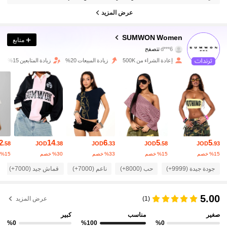
عرض المزيد
869K متابعون
4.86
SUMWON Women
متابع
d***6
تتصفح
869K متابعون
4.86
إعادة الشراء من 500K
زيادة المبيعات 20%
زيادة المتابعين 15%
869K متابعون
4.86
869K متابعون
4.86
869K متابعون
4.86
2
14
6
5
5
869K متابعون
.58
JOD
.38
JOD
.33
JOD
.58
JOD
.93
4.86
‎%15‎ خصم
‎%15‎ خصم
‎%33‎ خصم
‎%30‎ خصم
‎%15‎ خصم
869K متابعون
4.86
جودة جيدة (9999+)
حب (8000+)
ناعم (7000+)
قماش جيد (7000+)
869K متابعون
4.86
5.00
(1)
عرض المزيد
869K متابعون
صغير
مناسب
كبير
4.86
%0
%100
%0