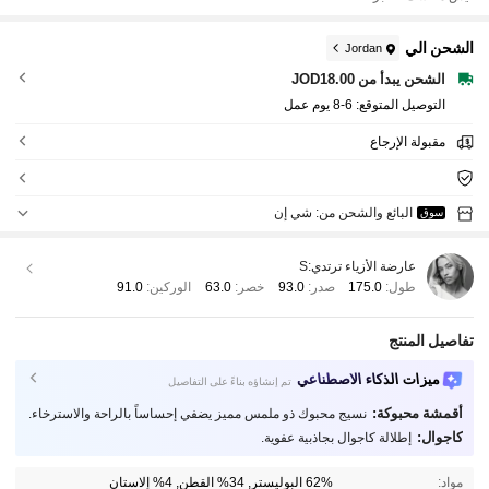
الشحن الي
Jordan
الشحن يبدأ من JOD18.00
التوصيل المتوقع:
6-8 يوم عمل
مقبولة الإرجاع
البائع والشحن من: شي إن
سوق
عارضة الأزياء ترتدي:
S
طول:
175.0
صدر:
93.0
خصر:
63.0
الوركين:
91.0
تفاصيل المنتج
ميزات الذكاء الاصطناعي
تم إنشاؤه بناءً على التفاصيل
أقمشة محبوكة:
نسيج محبوك ذو ملمس مميز يضفي إحساساً بالراحة والاسترخاء.
كاجوال:
إطلالة كاجوال بجاذبية عفوية.
مواد:
62% البوليستر, 34% القطن, 4% إلاستان