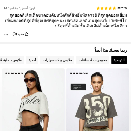
869K متابعون
4.86
لون: أبيض / مقاس: M
M***s
สุดยอดดีเลิศเด็ดขาดอันดับหนึ่งศักดิ์สิทธิ์มหัศจรรย์
ที่สุดสุดยอดเยี่ยม
869K متابعون
เยี่ยมยอดดีที่สุดดีที่สุดเลิศที่สุดชนะเลิศเลิศเลอดีเด่นสุดเหวี่ยงวิเศษฮีโร่
4.86
บริสุทธิ์ล้ำเลิศชั้นเลิศเลิศล้ำเด็ดหนึ่งเดียว
مفيد
(0)
ربما يعجبك هذا أيضاً
التوصية
مجوهرات & ساعات
ملابس واكسسوارات
أحذية
ملابس داخلية & 