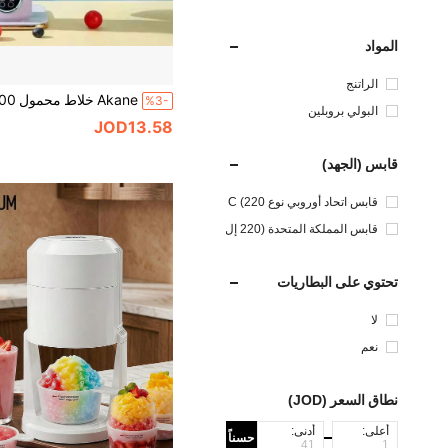
المواد
الراتنج
%3-
البولي بروبلين
JOD13.58
قابس (الجهد)
قابس اتحاد أوروبي نوع C (220
إلى 240 فولت)
قابس المملكة المتحدة (220 إل
ى 240 فولت)
تحتوي على البطاريات
لا
نعم
نطاق السعر (JOD)
أعلى:
أدنى:
حسناً