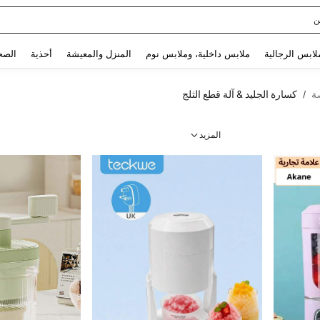
ن
Use up and down arrow keys to البحث الأخير and البحث والعثور. Press Enter to select.
لابس الرجالية
ملابس داخلية، وملابس نوم
المنزل والمعيشة
أحذية
الصح
ة
كسارة الجليد & آلة قطع الثلج
/
المزيد