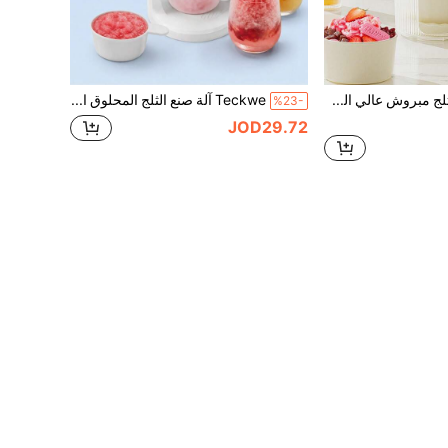
1 قطعة صانع ثلج مبروش عالي الجودة بلون أفوكادو، لإعداد الآيس شيفر والسلوشي ، آلة تكسير الثلج
Teckwe آلة صنع الثلج المحلوق الكهربائية بقابس EU، صانعة مخروط الثلج الآلية المحمولة، آلة حلاقة الثلج المنزلية لصنع العصائر المثلجة والميلك شيك والمشروبات المثلجة المنزلية
%23-
JOD29.72