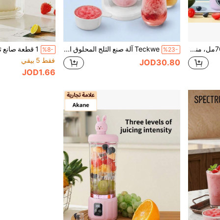
Akane خلاط محمول 700مل، مناسب للعصائر والمشروبات الكريمية، مع 12 شفرة من الفولاذ المقاوم للصدأ | قابل للشحن عبر USB ومتعدد السرعات | خلاط صغير بقوة 50 واط | محكم الإغلاق
Teckwe آلة صنع الثلج المحلوق الكهربائية بقابس بريطاني، صانعة مخروط الثلج الآلية المحمولة، آلة حلاقة الثلج المنزلية لصنع السلاش والميلك شيك والمشروبات المثلجة المنزلية
%8-
%23-
فقط 5 بيقي
JOD30.80
JOD1.66