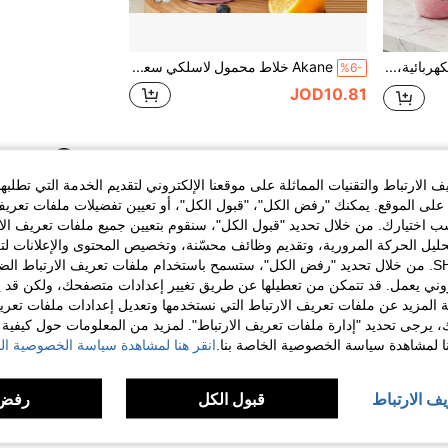
آلة صنع الثلج المبشور الكهربائية، آلة صنع مخروط الثلج المنزلية الضرورية للصيف، آلة حلاقة الثلج اليدوية المحمولة لتحضير العصائر المثلجة والثلج المبشور ومخروط الثلج، أداة تبريد مثالية لتحضير حلويات الصيف المنزلية - قابس أوروبي
Akane خلاط محمول لاسلكي سعة 600 مل، خلاط شخصي للمشروبات الحليبية والعصائر مع غطاء محكم الإغلاق وفوهة قش، قابل للشحن عبر منفذ USB-C، 12 شفرة عصارة مع غطاء كرتوني
%6-
JOD10.81
1
إجمالي 1 صفحة
الارتباط والتقنيات المماثلة على موقعنا الإلكتروني لتقديم الخدمة التي تطلبه
لى الموقع. يمكنك "رفض الكل"، "قبول الكل"، أو تعيين تفضيلات ملفات تعريف
ختيارك. من خلال تحديد "قبول الكل"، سنقوم بتعيين جميع ملفات تعريف الارتب
حليل الحركة المرورية، وتقديم وظائف محسّنة، وتخصيص المحتوى والإعلانات لت
الخاصة بك مع SHEIN. من خلال تحديد "رفض الكل"، ستسمح باستخدام ملفات تعريف الارتباط 
روني يعمل. قد تتمكن من تعطيلها عن طريق تغيير إعدادات متصفحك، ولكن قد ي
 المزيد عن ملفات تعريف الارتباط التي نستخدمها وتعديل إعدادات ملفات تعري
ك، يرجى تحديد "إدارة ملفات تعريف الارتباط". لمزيد من المعلومات حول كيفية مع
نا لمشاهدة سياسة الخصوصية الخاصة بنا.
انقر هنا لمشاهدة سياسة الخصوصية الخ
يف الارتباط
قبول الكل
رفض 