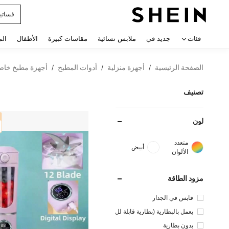
فساتي
 navigate search
فئات
جديد في
ملابس نسائية
مقاسات كبيرة
الأطفال
الم
الصفحة الرئيسية
أجهزة منزلية
أدوات المطبخ
أجهزة مطبخ خاص
/
/
/
تصنيف
لون
متعدد
أبيض
الألوان
مزود الطاقة
قابس في الجدار
يعمل بالبطارية (بطارية قابلة لل
شحن)
بدون بطارية