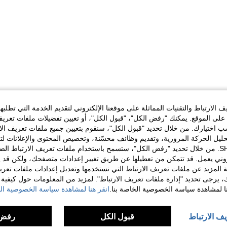
الارتباط والتقنيات المماثلة على موقعنا الإلكتروني لتقديم الخدمة التي تطلبه
لى الموقع. يمكنك "رفض الكل"، "قبول الكل"، أو تعيين تفضيلات ملفات تعريف
ختيارك. من خلال تحديد "قبول الكل"، سنقوم بتعيين جميع ملفات تعريف الارتب
حليل الحركة المرورية، وتقديم وظائف محسّنة، وتخصيص المحتوى والإعلانات لت
الخاصة بك مع SHEIN. من خلال تحديد "رفض الكل"، ستسمح باستخدام ملفات تعريف الارتباط 
روني يعمل. قد تتمكن من تعطيلها عن طريق تغيير إعدادات متصفحك، ولكن قد ي
 المزيد عن ملفات تعريف الارتباط التي نستخدمها وتعديل إعدادات ملفات تعري
ك، يرجى تحديد "إدارة ملفات تعريف الارتباط". لمزيد من المعلومات حول كيفية مع
نا لمشاهدة سياسة الخصوصية الخاصة بنا.
انقر هنا لمشاهدة سياسة الخصوصية الخ
يف الارتباط
قبول الكل
رفض 