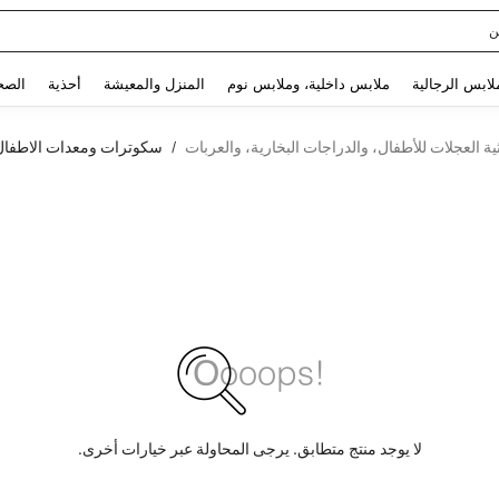
ن
Use up and down arrow keys to البحث الأخير and البحث والعثور. Press Enter to select.
لابس الرجالية
ملابس داخلية، وملابس نوم
المنزل والمعيشة
أحذية
الصح
ية العجلات للأطفال، والدراجات البخارية، والعربات
سكوترات ومعدات الاطفال
/
لا يوجد منتج متطابق. يرجى المحاولة عبر خيارات أخرى.