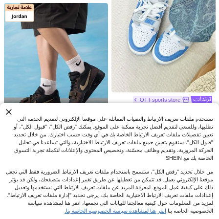
kLS SPORTING
MINGBIN زوج واحد من أحذية تدريب كرة
القدم للجنسين، أحذية رياضية احترافية للت
عملاء متكررون بشكل كبير
دريب على العشب الاصطناعي/الطبيعي ف
17
ي الهواء الطلق، أحذية كرة قدم احترافية
.10
JOD
%5-
بعد الكوبون
قصيرة برباط أمامي ونتوءات TF
OTT sports store
Nike أحذية جوردان ليجاسي 312 الرياضي
ة للجنسين، متعددة الاستخدامات، مريح
63
نستخدم ملفات تعريف الارتباط والتقنيات المماثلة على موقعنا الإلكتروني لتقديم الخدمة التي
%4-
JOD
.17
ة، ناعمة، أحذية كرة سلة منخفضة العنق ل
تطلبها، وللسعي لتقديم أفضل تجربة ممكنة على الموقع. يمكنك "رفض الكل"، "قبول الكل"، أو
لأطفال، باللونين الأبيض والأزرق.
12
تعيين تفضيلات ملفات تعريف الارتباط الخاصة بك في أي وقت حسب اختيارك. من خلال تحديد
"قبول الكل"، سنقوم بتعيين جميع ملفات تعريف الارتباط الاختيارية، والتي تساعدنا في تحليل
مسحوق أظافر هولوغرافي متقزح أ
NEW
The First Store
الحركة المرورية، وتقديم وظائف محسّنة، وتخصيص المحتوى والإعلانات لتكملة تجربة التسوق
ورورا | مجموعة تأثير المرآة ب- 6 ألوان،
1
الخاصة بك مع SHEIN.
أحذية كرة السلة للرجال AIR JORDAN
JOD
.80
صبغة لامعة، مناسبة لتزيين وتصميم الأظا
LEGACY 312 LOW، امتصاص الصدما
89
فر
%28-
JOD
.50
من خلال تحديد "رفض الكل"، ستسمح باستخدام ملفات تعريف الارتباط الضرورية فقط التي تجعل
ت، الارتداد، قبضة ثابتة، عملية للتدريب وا
لياقة البدنية والجري الخارجي والرياضات
موقعنا الإلكتروني يعمل. قد تتمكن من تعطيلها عن طريق تغيير إعدادات متصفحك، ولكن قد يؤثر
ذلك على كيفية عمل الموقع. لمعرفة المزيد عن ملفات تعريف الارتباط التي نستخدمها وتعديل
إعدادات ملفات تعريف الارتباط الاختيارية الخاصة بك، يرجى تحديد "إدارة ملفات تعريف الارتباط".
32
لمزيد من المعلومات حول كيفية معالجتنا للبيانات التي نجمعها، انقر هنا لمشاهدة سياسة
توفير JOD0.23
الخصوصية الخاصة بنا.
انقر هنا لمشاهدة سياسة الخصوصية الخاصة بنا.