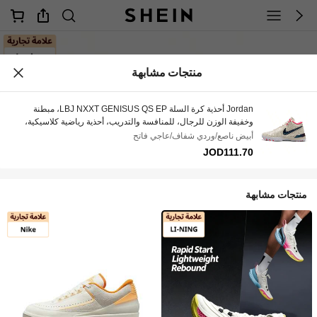
منتجات مشابهة
Jordan أحذية كرة السلة LBJ NXXT GENISUS QS EP، مبطنة
وخفيفة الوزن للرجال، للمنافسة والتدريب، أحذية رياضية كلاسيكية،
IB1271-100
أبيض ناصع/وردي شفاف/عاجي فاتح
JOD111.70
منتجات مشابهة