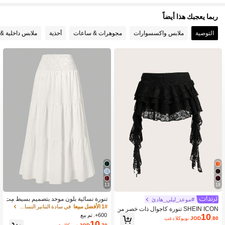
ربما يعجبك هذا أيضاً
التوصية
ملابس واكسسوارات
مجوهرات & ساعات
أحذية
ملابس داخلية & 
13
18
تنورة نسائية بلون موحد بتصميم بسيط مت
#موعد_ليلي_هادئ
عدد الاستخدامات مع حافة مكشكشة وتأثي
1# الأفضل مبيعا
في سادة التنانير النسائية
SHEIN ICON تنورة كاجوال ذات خصر من
ر فقاعي مجعد شبه شفافة باللون الأبيض
10
600+. تم بيع
خفض مطرزة بالدانتيل وإضافة موجات لل
.80
JOD
بعد الكوبون
للصيف، أسلوب سهل
10
حماية والوقاية من الكشف، مناسبة للاص