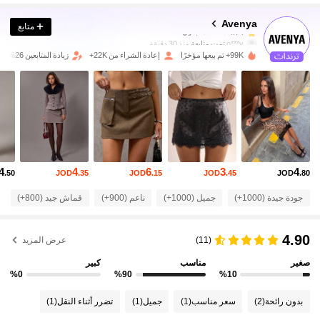
Avenya
متابع
43K متابعون
4.74
o***y
تمت متابعة
منذ 30 دقيقة
99K+ تم بيعها مؤخرًا
إعادة الشراء من 22K+
زيادة المتابعين 26%
43K متابعون
4.74
43K متابعون
4.74
43K متابعون
4.74
43K متابعون
4.74
4
4
6
3
4
.50
JOD
.35
JOD
.15
JOD
.45
JOD
.80
43K متابعون
4.74
جودة جيدة (1000+)
جميل (1000+)
ناعم (900+)
قماش جيد (800+)
43K متابعون
4.74
4.90
(11)
عرض المزيد
43K متابعون
4.74
صغير
مناسب
كبير
%0
%90
%10
43K متابعون
4.74
بدون رائحة
(2)
سعر مناسب
(1)
جميل
(1)
تضرر أثناء النقل
(1)