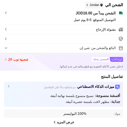
الشحن الي
Jordan
الشحن يبدأ من JOD18.00
التوصيل المتوقع:
6-8 يوم عمل
مقبولة الإرجاع
البائع والشحن من: شي إن
شعبية
توب 20
#ميسي_شيك
ادخلي عصر الأناقة العفوية مع قطع مثالية في عدم كمالها.
تفاصيل المنتج
ميزات الذكاء الاصطناعي
تم إنشاؤه بناءً على التفاصيل
أقمشة منسوجة:
نسيج منسوج بلمسة نهائية أنيقة.
جذابة:
مظهر لافت بلمسة عصرية أنيقة.
مواد:
100% البوليستر
عرض المزيد
43K متابعون
4.74