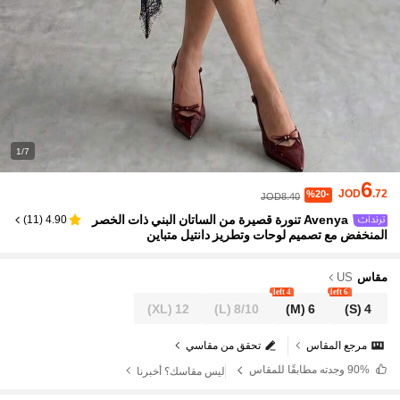
1/7
6
JOD
.72
%20-
JOD8.40
Avenya تنورة قصيرة من الساتان البني ذات الخصر
)
11
(
4.90
المنخفض مع تصميم لوحات وتطريز دانتيل متباين
مقاس
US
4 left
6 left
(XL)
12
(L)
8/10
(M)
6
(S)
4
مرجع المقاس
تحقق من مقاسي
90%
وجدته مطابقًا للمقاس
ليس مقاسك؟ أخبرنا