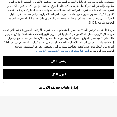
نستخدم ملفات تعريف الارتباط والتقنيات المماثلة على موقعنا الإلكتروني لتقديم الخدمة التي
تطلبها، وللسعي لتقديم أفضل تجربة ممكنة على الموقع. يمكنك "رفض الكل"، "قبول الكل"، أو
تعيين تفضيلات ملفات تعريف الارتباط الخاصة بك في أي وقت حسب اختيارك. من خلال تحديد
"قبول الكل"، سنقوم بتعيين جميع ملفات تعريف الارتباط الاختيارية، والتي تساعدنا في تحليل
الحركة المرورية، وتقديم وظائف محسّنة، وتخصيص المحتوى والإعلانات لتكملة تجربة التسوق
الخاصة بك مع SHEIN.
من خلال تحديد "رفض الكل"، ستسمح باستخدام ملفات تعريف الارتباط الضرورية فقط التي تجعل
موقعنا الإلكتروني يعمل. قد تتمكن من تعطيلها عن طريق تغيير إعدادات متصفحك، ولكن قد يؤثر
ذلك على كيفية عمل الموقع. لمعرفة المزيد عن ملفات تعريف الارتباط التي نستخدمها وتعديل
إعدادات ملفات تعريف الارتباط الاختيارية الخاصة بك، يرجى تحديد "إدارة ملفات تعريف الارتباط".
لمزيد من المعلومات حول كيفية معالجتنا للبيانات التي نجمعها، انقر هنا لمشاهدة سياسة
الخصوصية الخاصة بنا.
انقر هنا لمشاهدة سياسة الخصوصية الخاصة بنا.
13
تنورة كاجوال طويلة بخصر عالي وطيات
رفض الكل
على شكل حرف A، لون أسود، للربيع، حز
(1000+)
200+. تم بيع
#ميسي_شيك
ام زخرفي للنساء
11
SHEIN SXY شورت أبيض ذو خصر منخف
JOD
.50
9
ض مزين بكشكشة الدانتيل
JOD
.30
قبول الكل
إدارة ملفات تعريف الارتباط
أضف إلى عربة التسوق بنجاح
%20 خصم!