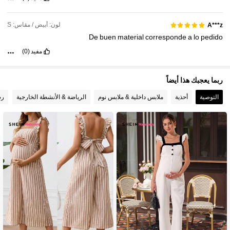
لون: أبيض / مقاس: S
A***z
De
buen
material
corresponde
a
lo
pedido
مفيد
(0)
ربما يعجبك هذا أيضاً
التوصية
أحذية
ملابس داخلية & ملابس نوم
الرياضة & الأنشطة الخارجية
رض