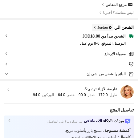
مرجع المقاس
ليس مقاسك؟ أخبرنا
الشحن الي
Jordan
الشحن يبدأ من JOD18.00
التوصيل المتوقع:
6-8 يوم عمل
مقبولة الإرجاع
البائع والشحن من: شي إن
عارضة الأزياء ترتدي:
S
طول:
172.0
صدر:
90.0
خصر:
64.0
الوركين:
94.0
تفاصيل المنتج
ميزات الذكاء الاصطناعي
تم إنشاؤه بناءً على التفاصيل
أقمشة منسوجة:
نسيج بارز بأسلوب مريح.
كاجوال:
أسلوب مريح للإطلالات اليومية.