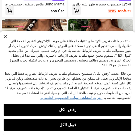
Lyckli جمبسوت قصيرة ظهر شبه دائري
Boho Mama ملابس صيفية، جمبسوت ق
للحامل أحادي اللون بدون أكمام، كاجوال
فزة مخططة كاجوال للحمل للعطلات الص
5
7
%32-
JOD
.51
JOD
.00
يفية، جمبسوت يوجا للحمل، جمبسوت قف
زة قطنية للحمل كاجوال، ملابس حمل صي
فية مريحة، جمبسوت قفزة مخططة للنس
اء الحوامل
نستخدم ملفات تعريف الارتباط والتقنيات المماثلة على موقعنا الإلكتروني لتقديم الخدمة التي
تطلبها، وللسعي لتقديم أفضل تجربة ممكنة على الموقع. يمكنك "رفض الكل"، "قبول الكل"، أو
تعيين تفضيلات ملفات تعريف الارتباط الخاصة بك في أي وقت حسب اختيارك. من خلال تحديد
"قبول الكل"، سنقوم بتعيين جميع ملفات تعريف الارتباط الاختيارية، والتي تساعدنا في تحليل
الحركة المرورية، وتقديم وظائف محسّنة، وتخصيص المحتوى والإعلانات لتكملة تجربة التسوق
الخاصة بك مع SHEIN.
من خلال تحديد "رفض الكل"، ستسمح باستخدام ملفات تعريف الارتباط الضرورية فقط التي تجعل
موقعنا الإلكتروني يعمل. قد تتمكن من تعطيلها عن طريق تغيير إعدادات متصفحك، ولكن قد يؤثر
ذلك على كيفية عمل الموقع. لمعرفة المزيد عن ملفات تعريف الارتباط التي نستخدمها وتعديل
إعدادات ملفات تعريف الارتباط الاختيارية الخاصة بك، يرجى تحديد "إدارة ملفات تعريف الارتباط".
لمزيد من المعلومات حول كيفية معالجتنا للبيانات التي نجمعها، انقر هنا لمشاهدة سياسة
الخصوصية الخاصة بنا.
انقر هنا لمشاهدة سياسة الخصوصية الخاصة بنا.
4
رفض الكل
SHEIN Maternity
SHEIN Maternity
SHEIN جمبسوت حمالة مزخرفة بالزهور
SHEIN جمبسوت حمالة عميقة الرقبة بخ
للحوامل، بذلات بدون أكتاف للنساء في ال
طوط للنساء الحوامل، موضة جذابة
5
6
%39-
JOD
.35
JOD
.60
صيف، ملابس نسائية صيفية، بذلات نسائية
قبول الكل
صيفية، بذلات نسائية صيفية، بذلات نسائية
صيفية، بذلات نسائية صيفية، بذلات نسائية