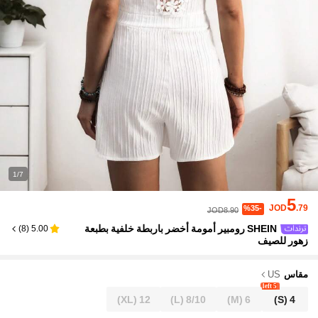
1/7
5
JOD
.79
%35-
JOD8.90
SHEIN رومبير أمومة أخضر باربطة خلفية بطبعة
)
8
(
5.00
زهور للصيف
مقاس
US
5 left
(XL)
12
(L)
8/10
(M)
6
(S)
4