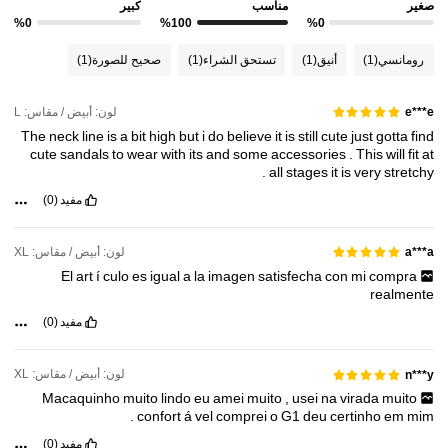
صغير
مناسب
كبير
481K متابعون
4.88
%0
%100
%0
رومانسي
(1)
أنيق
(1)
تستحق الشراء
(1)
صحيح للصورة
(1)
481K متابعون
4.88
لون: أبيض / مقاس: L
481K متابعون
e***e
4.88
The
neck
line
is
a
bit
high
but
i
do
believe
it
is
still
cute
just
gotta
find
cute
sandals
to
wear
with
its
and
some
accessories
.
This
will
fit
at
.
all
stages
it
is
very
stretchy
مفيد
(0)
لون: أبيض / مقاس: XL
a***a
El
art
í
culo
es
igual
a
la
imagen
satisfecha
con
mi
compra
realmente
مفيد
(0)
لون: أبيض / مقاس: XL
n***y
Macaquinho
muito
lindo
eu
amei
muito
,
usei
na
virada
muito
.
confort
á
vel
comprei
o
G1
deu
certinho
em
mim
مفيد
(0)