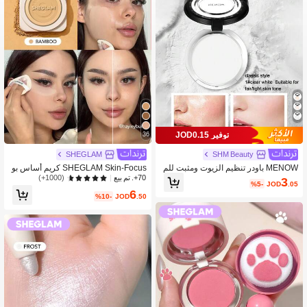
توفير JOD0.15
36
SHEGLAM
SHM Beauty
MENOW باودر تنظيم الزيوت ومثبت للم
SHEGLAM Skin-Focus كريم أساس بو
كياج مصنوع من التول الخامل والمطفي،
درة تغطية عالية-Bamboo ماركة تجميل
(1000+)
70+. تم بيع
3
%5-
JOD
.05
طويل الأمد، مناسب للبشرة الجافة والده
ومكياج للنساء والفتيات
6
نية، صندوق أبيض كبير
%10-
JOD
.50