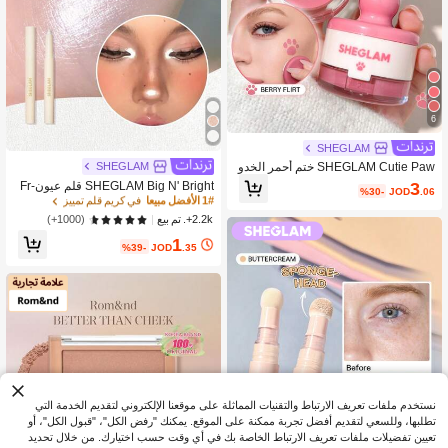
6
SHEGLAM
1# الأفضل مبيعا
في كريم قلم تمييز
SHEGLAM
SHEGLAM Cutie Paw ختم أحمر الخدو
د-030 Berry Flirt ستيك بلاشر بودرة خفي
600+ مستخدم قام بإعادة الشراء
3
SHEGLAM Big N' Bright قلم عيون-Fr
%30-
JOD
.06
ف طويل الأمد ماركة تجميل ومكياج للنس
ost هايلايت هايلايتر ماركة تجميل ومكياج
1# الأفضل مبيعا
1# الأفضل مبيعا
في كريم قلم تمييز
في كريم قلم تمييز
اء والفتيات
للنساء والفتيات
600+ مستخدم قام بإعادة الشراء
600+ مستخدم قام بإعادة الشراء
(1000+)
2.2k+. تم بيع
1# الأفضل مبيعا
في كريم قلم تمييز
1
%39-
JOD
.35
600+ مستخدم قام بإعادة الشراء
نستخدم ملفات تعريف الارتباط والتقنيات المماثلة على موقعنا الإلكتروني لتقديم الخدمة التي
تطلبها، وللسعي لتقديم أفضل تجربة ممكنة على الموقع. يمكنك "رفض الكل"، "قبول الكل"، أو
تعيين تفضيلات ملفات تعريف الارتباط الخاصة بك في أي وقت حسب اختيارك. من خلال تحديد