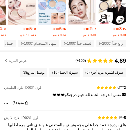
23K متابعون
4.82
4
5
6
2
3
.68
JOD
.58
JOD
.36
JOD
.07
JOD
.15
23K متابعون
4.82
‎%10‎ خصم
‎%10‎ خصم
‎%14‎ خصم
فقط 10 بيقي
فقط 6 بيقي
رائع جداً (2000+)
لطيف جداً (1000+)
سهل الاستخدام (1000+)
جميل (1000+)
23K متابعون
4.82
4.89
(100+)
عرض المزيد
23K متابعون
4.82
سوف اشتريه مرة أخرى
(5)
سهولة الحمل
(15)
توصيل سريع
(3)
23K متابعون
4.82
لون: #D03 اللون الطبيعي
d***2
نفس
الدرجة
الحمدلله
جيبو
درجتكو❤️❤️❤️
مفيد
(3)
23K متابعون
4.82
لون: #D02 العاج الأبيض
l***5
23K متابعون
4.82
هاي
بودرة
ناعمة
جدا
على
وجه
وتبيض
مااستغني
عنها
هاي
ثاني
مره
اطلبها
وبيها
نسبة
ترطيب
حلوة
حتى
لو
بشرتك
جافة
تمتزج
راسا
بالجلد