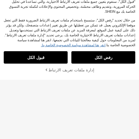
"قبول الكل"، سنقوم بتعيين جميع ملفات تعريف الارتباط الاختيارية، والتي تساعدنا في تحليل
الحركة المرورية، وتقديم وظائف محسّنة، وتخصيص المحتوى والإعلانات لتكملة تجربة التسوق
الخاصة بك مع SHEIN.
27
من خلال تحديد "رفض الكل"، ستسمح باستخدام ملفات تعريف الارتباط الضرورية فقط التي تجعل
1# الأفضل مبيعا
في تغطية عالية خافي العيوب
SHEGLAM
11
موقعنا الإلكتروني يعمل. قد تتمكن من تعطيلها عن طريق تغيير إعدادات متصفحك، ولكن قد يؤثر
800+ مستخدم قام بإعادة الشراء
SHEGLAM Complexion Boost خافي
ذلك على كيفية عمل الموقع. لمعرفة المزيد عن ملفات تعريف الارتباط التي نستخدمها وتعديل
توفير JOD0.41
عيوب-Buttercream كونسيلر ماركة تجمي
1# الأفضل مبيعا
1# الأفضل مبيعا
في تغطية عالية خافي العيوب
في تغطية عالية خافي العيوب
إعدادات ملفات تعريف الارتباط الاختيارية الخاصة بك، يرجى تحديد "إدارة ملفات تعريف الارتباط".
ل ومكياج للنساء والفتيات
800+ مستخدم قام بإعادة الشراء
800+ مستخدم قام بإعادة الشراء
2.8k+. تم بيع
Lazchatte
لمزيد من المعلومات حول كيفية معالجتنا للبيانات التي نجمعها، انقر هنا لمشاهدة سياسة
1# الأفضل مبيعا
في تغطية عالية خافي العيوب
2
الخصوصية الخاصة بنا.
انقر هنا لمشاهدة سياسة الخصوصية الخاصة بنا.
Rom&nd روماند BETTER THAN CHE
%40-
JOD
.81
800+ مستخدم قام بإعادة الشراء
EK T01 TANY CHIP 4g/0.14oz، ملم
7
%5-
JOD
.89
س مخملي ناعم مطفي، تحكم بالزيوت م
رفض الكل
قبول الكل
ريح، مناسب للبشرة الجافة، سهل التطب
يق كأحمر خد يومي، علبة محفورة فريدة،
مناسب للمبتدئين، جمال كوري، أوليف يون
إدارة ملفات تعريف الارتباط
أضف إلى عربة التسوق بنجاح
%13 خصم!
غ، هدية