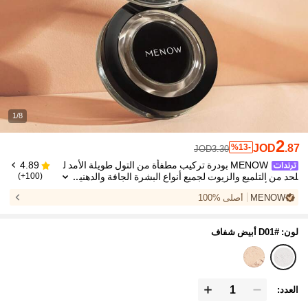
1/8
2
JOD
.87
%13-
JOD3.30
MENOW بودرة تركيب مطفأة من التول طويلة الأمد ل
4.89
لحد من التلميع والزيوت لجميع أنواع البشرة الجافة والدهني
(100+)
ة ، كيك أبيض كبير
MENOW
أصلي %100
لون: #D01 أبيض شفاف
العدد: