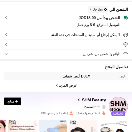
الشحن الي
Jordan
الشحن يبدأ من JOD18.00
التوصيل المتوقع:
6-8 يوم عمل
لا يمكن إرجاع أو استبدال المنتجات في هذه الفئة.
البائع والشحن من: شي إن
تفاصيل المنتج
لون:
#D01 أبيض شفاف
عرض المزيد
23K متابعون
4.82
SHM Beauty
متابع
4***h
تتصفح
23K متابعون
4.82
45K تم بيعها مؤخرًا
إعادة الشراء من 13K
23K متابعون
4.82