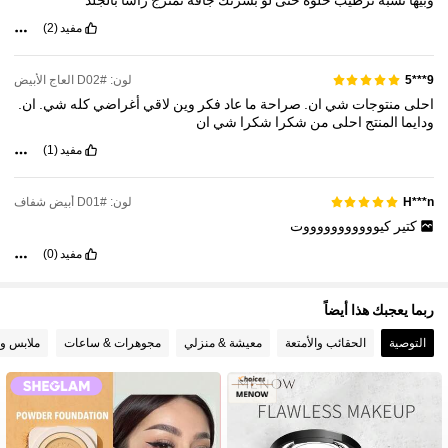
مفيد
(2)
23K متابعون
4.82
لون: #D02 العاج الأبيض
9***5
احلى
منتوجات
شي
ان.
صراحة
ما
عاد
فكر
وين
لاقي
أغراضي
كله
شي.
ان.
ودايما
المنتج
احلى
من
شكرا
شكرا
شي
ان
مفيد
(1)
لون: #D01 أبيض شفاف
H***n
كتير
كيوووووووووووت
مفيد
(0)
ربما يعجبك هذا أيضاً
التوصية
الحقائب والأمتعة
معيشة & منزلي
مجوهرات & ساعات
ملابس و