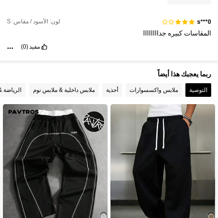
381K متابعون
4.83
لون: الأسود / مقاس: S
s***0
المقاسات
كبيره
جداااااااا
مفيد
(0)
ربما يعجبك هذا أيضاً
التوصية
ملابس واكسسوارات
أحذية
ملابس داخلية & ملابس نوم
الرياضة &