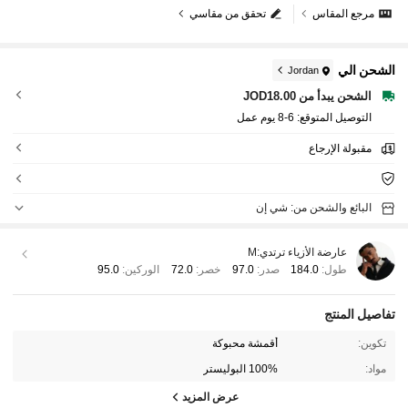
مرجع المقاس
تحقق من مقاسي
الشحن الي
Jordan
الشحن يبدأ من JOD18.00
التوصيل المتوقع:
6-8 يوم عمل
مقبولة الإرجاع
البائع والشحن من: شي إن
عارضة الأزياء ترتدي:
M
طول:
184.0
صدر:
97.0
خصر:
72.0
الوركين:
95.0
تفاصيل المنتج
تكوين:
أقمشة محبوكة
مواد:
100% البوليستر
عرض المزيد