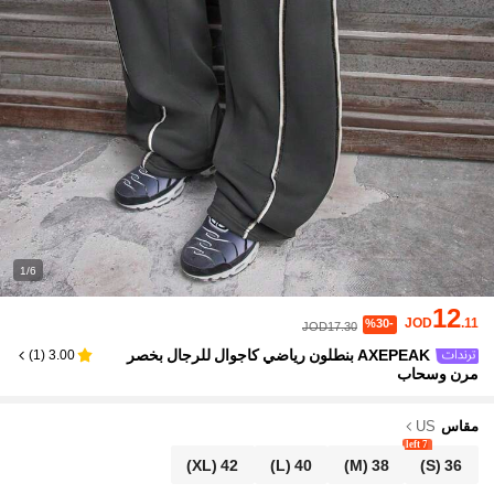
1/6
12
JOD
.11
%30-
JOD17.30
AXEPEAK بنطلون رياضي كاجوال للرجال بخصر
)
1
(
3.00
مرن وسحاب
مقاس
US
7 left
(XL)
42
(L)
40
(M)
38
(S)
36