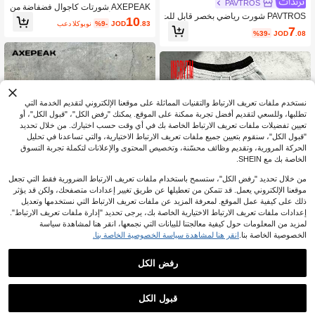
PAVTROS
AXEPEAK شورتات كاجوال فضفاضة من
PAVTROS شورت رياضي بخصر قابل للت
سوجة بلون أحادي للرجال، شورتات كاجوا
10
.83
JOD
%9-
بعد الكوبون
حويل من طراز الشارع الكولومبي والهي
ل للرجال، شورتات بيضاء للرجال، ملابس
7
%39-
JOD
.08
ب هوب والروك، هدية للأصدقاء أو الأزواج
خارجية بلا أكمام للرجال، طقم شورتات لل
رجال، ملابس علوية بلا أكمام بيضاء للرجا
ل، شورتات متجعدة للرجال، طقم شورتا
ت للرجال، ملابس علوية بلا أكمام للرجا
ل، طقم شورتات للرجال
نستخدم ملفات تعريف الارتباط والتقنيات المماثلة على موقعنا الإلكتروني لتقديم الخدمة التي
تطلبها، وللسعي لتقديم أفضل تجربة ممكنة على الموقع. يمكنك "رفض الكل"، "قبول الكل"، أو
تعيين تفضيلات ملفات تعريف الارتباط الخاصة بك في أي وقت حسب اختيارك. من خلال تحديد
"قبول الكل"، سنقوم بتعيين جميع ملفات تعريف الارتباط الاختيارية، والتي تساعدنا في تحليل
الحركة المرورية، وتقديم وظائف محسّنة، وتخصيص المحتوى والإعلانات لتكملة تجربة التسوق
الخاصة بك مع SHEIN.
من خلال تحديد "رفض الكل"، ستسمح باستخدام ملفات تعريف الارتباط الضرورية فقط التي تجعل
موقعنا الإلكتروني يعمل. قد تتمكن من تعطيلها عن طريق تغيير إعدادات متصفحك، ولكن قد يؤثر
ذلك على كيفية عمل الموقع. لمعرفة المزيد عن ملفات تعريف الارتباط التي نستخدمها وتعديل
إعدادات ملفات تعريف الارتباط الاختيارية الخاصة بك، يرجى تحديد "إدارة ملفات تعريف الارتباط".
لمزيد من المعلومات حول كيفية معالجتنا للبيانات التي نجمعها، انقر هنا لمشاهدة سياسة
6
الخصوصية الخاصة بنا.
انقر هنا لمشاهدة سياسة الخصوصية الخاصة بنا.
11
AXEPEAK
رفض الكل
INCRYTM
AXEPEAK شورت رجالي فضفاض بخص
INCRYTM بنطال رياضي للرجال بطبعة
ر مربوط بسحاب وبطبعة الأغصان
8
.19
JOD
%9-
بعد الكوبون
حروف بأسلوب الشارع الشبابي
13
%3-
JOD
.68
قبول الكل