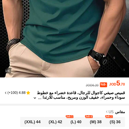
1/4
5
JOD
.70
%8-
JOD6.20
قميص صيفي كاجوال للرجال، قاعدة خضراء مع خطوط
)
100+
(
4.88
سوداء وحمراء، خفيف الوزن ومريح، مناسب للارتدا
ء اليومي والعطلات
مقاس
US
5 left
4 left
2 left
(XXL)
44
(XL)
42
(L)
40
(M)
38
(S)
36