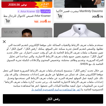
توفير JOD0.56
5
Manfinity Dauomo تيشرت قصير الأكما
Artur Kramer
م بياقة طاقم مخطط للرجال للاستخدام ا
5
Artur Kramer قميص كاجوال للرجال مط
JOD
.70
ليومي
بوع بنقشة الكرز والألوان المتباينة، ربيع
6
%8-
JOD
.44
نستخدم ملفات تعريف الارتباط والتقنيات المماثلة على موقعنا الإلكتروني لتقديم الخدمة التي
تطلبها، وللسعي لتقديم أفضل تجربة ممكنة على الموقع. يمكنك "رفض الكل"، "قبول الكل"، أو
تعيين تفضيلات ملفات تعريف الارتباط الخاصة بك في أي وقت حسب اختيارك. من خلال تحديد
"قبول الكل"، سنقوم بتعيين جميع ملفات تعريف الارتباط الاختيارية، والتي تساعدنا في تحليل
الحركة المرورية، وتقديم وظائف محسّنة، وتخصيص المحتوى والإعلانات لتكملة تجربة التسوق
الخاصة بك مع SHEIN.
من خلال تحديد "رفض الكل"، ستسمح باستخدام ملفات تعريف الارتباط الضرورية فقط التي تجعل
موقعنا الإلكتروني يعمل. قد تتمكن من تعطيلها عن طريق تغيير إعدادات متصفحك، ولكن قد يؤثر
ذلك على كيفية عمل الموقع. لمعرفة المزيد عن ملفات تعريف الارتباط التي نستخدمها وتعديل
إعدادات ملفات تعريف الارتباط الاختيارية الخاصة بك، يرجى تحديد "إدارة ملفات تعريف الارتباط".
لمزيد من المعلومات حول كيفية معالجتنا للبيانات التي نجمعها، انقر هنا لمشاهدة سياسة
8
الخصوصية الخاصة بنا.
انقر هنا لمشاهدة سياسة الخصوصية الخاصة بنا.
9
Manfinity Homme قميص بولو رجالي لل
عمل بتصميم كتل لونية اللون مع خطوط و
9
رفض الكل
MUSERO
%3-
JOD
.60
ياقة نصف أزرار، للزوج، رسمي
Musero ملابس علوية بأكمام طويلة مع أز