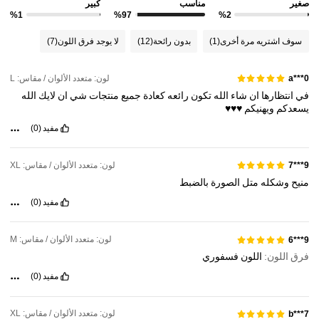
صغير
مناسب
كبير
%1
%97
%2
سوف اشتريه مرة أخرى
(1)
بدون رائحة
(12)
لا يوجد فرق اللون
(7)
لون: متعدد الألوان / مقاس: L
a***0
في
انتظارها
ان
شاء
الله
تكون
رائعه
كعادة
جميع
منتجات
شي
ان
لايك
الله
يسعدكم
ويهنيكم
♥️♥️♥️
مفيد
(0)
لون: متعدد الألوان / مقاس: XL
9***7
منيح
وشكله
متل
الصورة
بالضبط
مفيد
(0)
لون: متعدد الألوان / مقاس: M
9***6
فرق اللون:
اللون
فسفوري
مفيد
(0)
لون: متعدد الألوان / مقاس: XL
b***7