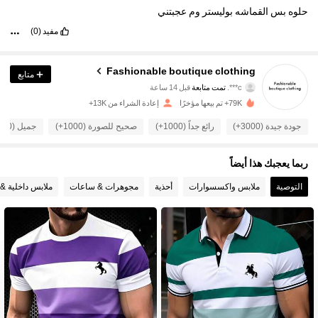
حلوه
بس
القماشه
بوليستر
وم
عجبتني
مفيد
(0)
Fashionable boutique clothing
متابع
3.3K متابعون
4.76
c***.
تمت متابعة
قبل 14 ساعة
79K+ تم بيعها مؤخرًا
إعادة الشراء من 13K+
3.3K متابعون
4.76
جودة جيدة (3000+)
رائع جداً (1000+)
صحيح للصورة (1000+)
جميل (1000+)
3.3K متابعون
4.76
ربما يعجبك هذا أيضاً
3.3K متابعون
4.76
التوصية
ملابس واكسسوارات
أحذية
مجوهرات & ساعات
ملابس داخلية & 
3.3K متابعون
4.76
3.3K متابعون
4.76
3.3K متابعون
4.76
3.3K متابعون
4.76