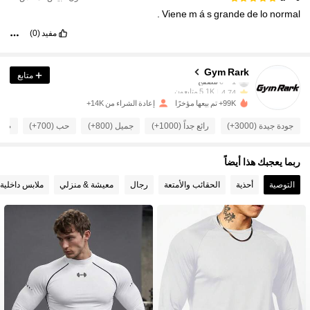
.
Viene
m
á
s
grande
de
lo
normal
مفيد
(0)
5.1K متابعون
4.74
Gym Rark
متابع
e***1
تتصفح
5.1K متابعون
4.74
99K+ تم بيعها مؤخرًا
إعادة الشراء من 14K+
5.1K متابعون
4.74
جودة جيدة (3000+)
رائع جداً (1000+)
جميل (800+)
حب (700+)
صحيح
5.1K متابعون
4.74
ربما يعجبك هذا أيضاً
5.1K متابعون
التوصية
أحذية
الحقائب والأمتعة
رجال
معيشة & منزلي
ملابس داخلية
4.74
5.1K متابعون
4.74
5.1K متابعون
4.74
5.1K متابعون
4.74