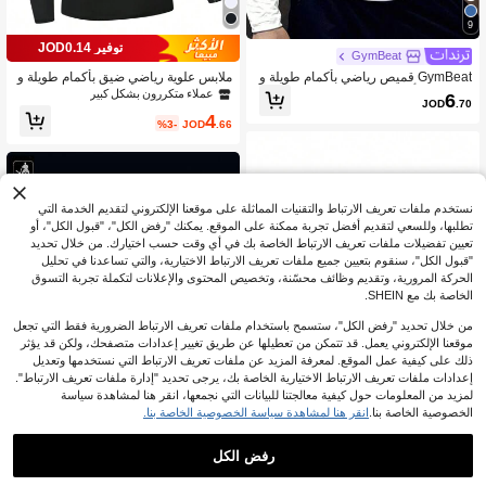
9
توفير JOD0.14
GymBeat
GymBeat قميص رياضي بأكمام طويلة و
ملابس علوية رياضي ضيق بأكمام طويلة و
طبعة ثور بأسلوب صديق، قميص ضاغط بي
ياقة عالية الحماية من الشمس، سريع الج
عملاء متكررون بشكل كبير
6
JOD
.70
اقة مستديرة للياقة البدنية والتمارين الريا
فاف وعالي المرونة، مناسب للركض والت
4
ضية، ملائم للصالة الرياضية
مارين الرياضية، ملابس علوية أساسي بنم
%3-
JOD
.66
ط الصديق للرجال، ملابس علوية ضاغط بن
مط الصديق للرجال باللون الأسود للربيع
نستخدم ملفات تعريف الارتباط والتقنيات المماثلة على موقعنا الإلكتروني لتقديم الخدمة التي
تطلبها، وللسعي لتقديم أفضل تجربة ممكنة على الموقع. يمكنك "رفض الكل"، "قبول الكل"، أو
تعيين تفضيلات ملفات تعريف الارتباط الخاصة بك في أي وقت حسب اختيارك. من خلال تحديد
"قبول الكل"، سنقوم بتعيين جميع ملفات تعريف الارتباط الاختيارية، والتي تساعدنا في تحليل
الحركة المرورية، وتقديم وظائف محسّنة، وتخصيص المحتوى والإعلانات لتكملة تجربة التسوق
الخاصة بك مع SHEIN.
من خلال تحديد "رفض الكل"، ستسمح باستخدام ملفات تعريف الارتباط الضرورية فقط التي تجعل
موقعنا الإلكتروني يعمل. قد تتمكن من تعطيلها عن طريق تغيير إعدادات متصفحك، ولكن قد يؤثر
ذلك على كيفية عمل الموقع. لمعرفة المزيد عن ملفات تعريف الارتباط التي نستخدمها وتعديل
إعدادات ملفات تعريف الارتباط الاختيارية الخاصة بك، يرجى تحديد "إدارة ملفات تعريف الارتباط".
لمزيد من المعلومات حول كيفية معالجتنا للبيانات التي نجمعها، انقر هنا لمشاهدة سياسة
الخصوصية الخاصة بنا.
انقر هنا لمشاهدة سياسة الخصوصية الخاصة بنا.
8
رفض الكل
بلوزة رياضية طويلة الأكمام نصف سحاب
للرجال، قميص جري سريع الجفاف، جاكي
9
Gym Rark قميص رياضي طويل الأكمام
JOD
.70