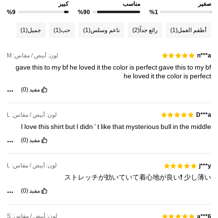
صغير
مناسب
كبير
%9
%90
%1
أطقم العمل
(1)
رائع جداً
(2)
ناعم وسلس
(1)
حب
(1)
جميل
(1)
لون: أبيض / مقاس: M
n***a
gave
this
to
my
bf
he
loved
it
the
color
is
perfect
gave
this
to
my
bf
he
loved
it
the
color
is
perfect
مفيد
(0)
لون: أبيض / مقاس: L
D***a
I
love
this
shirt
but
I
didn
’
t
like
that
mysterious
bull
in
the
middle
مفيد
(0)
لون: أبيض / مقاس: L
j***y
ストレッチが効いていて着心地が良い❗
少し薄い
مفيد
(0)
لون: أبيض / مقاس: S
a***6