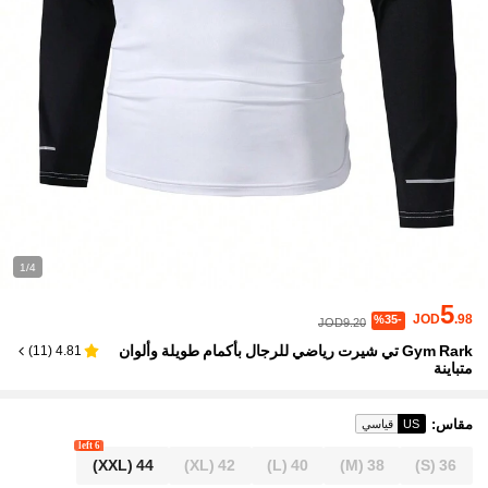
1/4
5
JOD
.98
%35-
JOD9.20
Gym Rark تي شيرت رياضي للرجال بأكمام طويلة وألوان
)
11
(
4.81
متباينة
مقاس
:
US
قياسي
6 left
(XXL)
44
(XL)
42
(L)
40
(M)
38
(S)
36