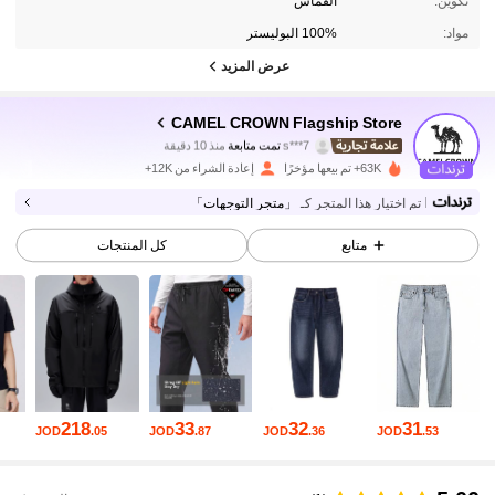
تكوين:
القماش
مواد:
100% البوليستر
عرض المزيد
CAMEL CROWN Flagship Store
72K متابعون
4.85
s***7
تمت متابعة
منذ 10 دقيقة
W***s
تتصفح
63K+ تم بيعها مؤخرًا
إعادة الشراء من 12K+
72K متابعون
4.85
تم اختيار هذا المتجر كـ
「متجر التوجهات」
72K متابعون
4.85
متابع
كل المنتجات
72K متابعون
4.85
72K متابعون
4.85
72K متابعون
4.85
218
33
32
31
JOD
.05
JOD
.87
JOD
.36
JOD
.53
72K متابعون
4.85