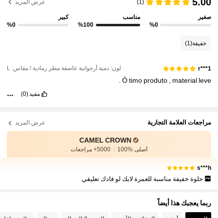
5.00
(1)
عرض المزيد
72K متابعون
4.85
صغير
مناسب
كبير
%0
%100
%0
72K متابعون
4.85
خفيفة
(1)
72K متابعون
4.85
لون: دمية أرجوانية عاصفة مطر رمادية / مقاس: L
r***1
.
Ó
timo
produto
,
material
leve
72K متابعون
4.85
مفيد
(0)
مراجعات العلامة التجارية
عرض المزيد
CAMEL CROWN
أصلي %100
5000+ مراجعات
s***h
حلوة خفيفة مناسبة للعمرة لايك لو فادك تعليقي
ربما يعجبك هذا أيضاً