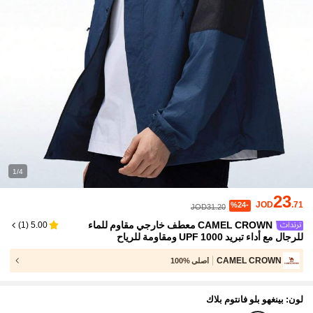
1/4
23
JOD
.71
%24-
JOD31.20
CAMEL CROWN معطف خارجي مقاوم للماء
)
1
(
5.00
للرجال مع أداء تبريد UPF 1000 ومقاومة للرياح
CAMEL CROWN
أصلي %100
لون: بينغهو بلو فانتوم بلاك