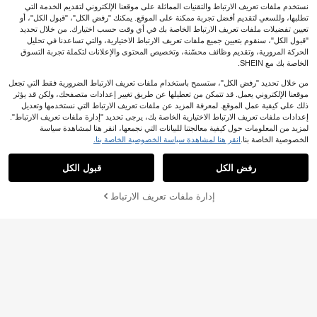
نستخدم ملفات تعريف الارتباط والتقنيات المماثلة على موقعنا الإلكتروني لتقديم الخدمة التي
تطلبها، وللسعي لتقديم أفضل تجربة ممكنة على الموقع. يمكنك "رفض الكل"، "قبول الكل"، أو
تعيين تفضيلات ملفات تعريف الارتباط الخاصة بك في أي وقت حسب اختيارك. من خلال تحديد
"قبول الكل"، سنقوم بتعيين جميع ملفات تعريف الارتباط الاختيارية، والتي تساعدنا في تحليل
الحركة المرورية، وتقديم وظائف محسّنة، وتخصيص المحتوى والإعلانات لتكملة تجربة التسوق
الخاصة بك مع SHEIN.
من خلال تحديد "رفض الكل"، ستسمح باستخدام ملفات تعريف الارتباط الضرورية فقط التي تجعل
موقعنا الإلكتروني يعمل. قد تتمكن من تعطيلها عن طريق تغيير إعدادات متصفحك، ولكن قد يؤثر
ذلك على كيفية عمل الموقع. لمعرفة المزيد عن ملفات تعريف الارتباط التي نستخدمها وتعديل
إعدادات ملفات تعريف الارتباط الاختيارية الخاصة بك، يرجى تحديد "إدارة ملفات تعريف الارتباط".
CAMEL CROWN Flagship Store
CAMEL CROWN Flagship Store
لمزيد من المعلومات حول كيفية معالجتنا للبيانات التي نجمعها، انقر هنا لمشاهدة سياسة
CAMEL CROWN جاكيت واقية من الش
CAMEL CROWN معطف رياضي خارج
الخصوصية الخاصة بنا.
انقر هنا لمشاهدة سياسة الخصوصية الخاصة بنا.
مس للرجال، خفيفة الوزن مقاومة للأشعة
ي للرجال، حماية من الأشعة فوق البنفس
29
19
%29-
JOD
.11
%24-
JOD
.53
فوق البنفسجية في الصيف، ملابس خارجي
جية، مقاوم للماء، قابل للتنفس، ماص للر
رفض الكل
قبول الكل
ة من الجلد المنفذة للهواء
طوبة. مناسب للربيع والصيف. تصميم مش
ترك بين الجنسين.
إدارة ملفات تعريف الارتباط
أضف إلى عربة التسوق بنجاح
%24 خصم!