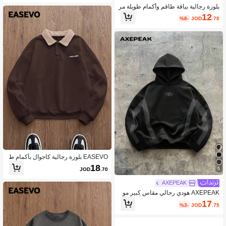
بلوزة رجالية بياقة طاقم وأكمام طويلة مر
يحة وفضفاضة بنسيج الوافل مقاس كبير
12
%8-
JOD
.70
EASEVO بلوزة رجالية كاجوال بأكمام ط
ويلة وأزرار ذات لون متباين، مناسبة للخر
18
6
JOD
.70
يف والشتاء، مقاسات كبيرة
AXEPEAK
AXEPEAK هودي رجالي مقاس كبير مو
ضة متعدد الاستخدامات مخطط بأكمام ط
17
%3-
JOD
.75
ويلة