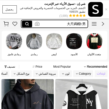
ملابس رجاليه مقاسات كبيره
شي إن - تسوق الأزياء عبر الإنترنت
×
اكتشف المزيد من الخصومات الحصرية والعروض الإضافية في
メンズ プラスサイズ パーカー
يحصل
تطبيق SHEIN!
(5,000)
大尺碼帽t 男
男大尺碼長袖
men hoodie plus size
ملابس رجاليه مقاسات كبيره
متعدد الألوان
الأسود
أبيض
رمادي
رمادي غامق
Recommended
Most Popular
Price
تصنيف
Category
لون
مرونة القماش
نوع الشكل
أصناف 