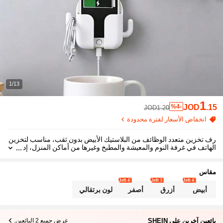
1/13
1
JOD
.15
%4-
JOD1.20
انخفاض الأسعار لفترة محدودة
رف تخزين متعدد الوظائف من البلاستيك الأبيض بدون ثقب، مناسب لتخزين
الهاتف في غرفة النوم والمعيشة والمطبخ وغيرها من أماكن المنزل، إد
ارة ملحقات الهاتف
مقاس
4 left
3 left
4 left
أبيض
أزرق
أصفر
لون برتقالي
بائعين آخرين على SHEIN
عرض جميع 2 البائعين.