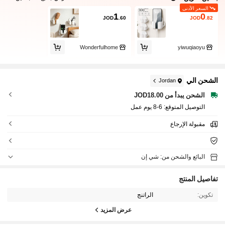
السعر الأدنى
1
0
JOD
.60
JOD
.82
Wonderfulhome
yiwuqiaoyu
الشحن الي
Jordan
الشحن يبدأ من JOD18.00
التوصيل المتوقع:
6-8 يوم عمل
مقبولة الإرجاع
البائع والشحن من: شي إن
تفاصيل المنتج
تكوين:
الراتنج
عرض المزيد
3.1K متابعون
4.84