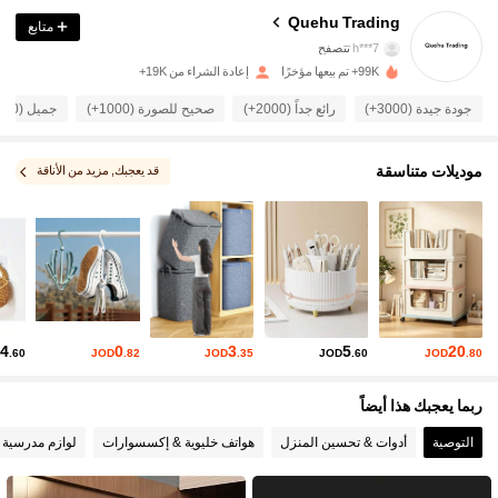
Quehu Trading
متابع
7***h
تتصفح
3.1K متابعون
4.84
99K+ تم بيعها مؤخرًا
إعادة الشراء من 19K+
جودة جيدة (3000+)
رائع جداً (2000+)
صحيح للصورة (1000+)
جميل (1000+)
3.1K متابعون
4.84
موديلات متناسقة
قد يعجبك
, مزيد من الأناقة
3.1K متابعون
4.84
3.1K متابعون
4.84
3.1K متابعون
4.84
4
0
3
5
20
.60
JOD
.82
JOD
.35
JOD
.60
JOD
.80
ربما يعجبك هذا أيضاً
3.1K متابعون
4.84
التوصية
أدوات & تحسين المنزل
هواتف خليوية & إكسسوارات
لوازم مدرسية 
3.1K متابعون
4.84