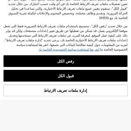
تعيين تفضيلات ملفات تعريف الارتباط الخاصة بك في أي وقت حسب اختيارك. من خلال تحديد
"قبول الكل"، سنقوم بتعيين جميع ملفات تعريف الارتباط الاختيارية، والتي تساعدنا في تحليل
الحركة المرورية، وتقديم وظائف محسّنة، وتخصيص المحتوى والإعلانات لتكملة تجربة التسوق
الخاصة بك مع SHEIN.
1/4/8 قطع حامل جهاز التحكم عن بعد الم
من خلال تحديد "رفض الكل"، ستسمح باستخدام ملفات تعريف الارتباط الضرورية فقط التي تجعل
غناطيسي - رف تخزين جهاز التحكم عن ب
0
JOD
.60
موقعنا الإلكتروني يعمل. قد تتمكن من تعطيلها عن طريق تغيير إعدادات متصفحك، ولكن قد يؤثر
عد، حامل جداري عائم، تركيب بدون ثقب،
ذلك على كيفية عمل الموقع. لمعرفة المزيد عن ملفات تعريف الارتباط التي نستخدمها وتعديل
حامل جداري لجهاز التحكم عن بعد، رف ت
خزين مغناطيسي مثبت على الجدار في غ
إعدادات ملفات تعريف الارتباط الاختيارية الخاصة بك، يرجى تحديد "إدارة ملفات تعريف الارتباط".
رفة المعيشة، خطاف مغناطيسي قوي، د
لمزيد من المعلومات حول كيفية معالجتنا للبيانات التي نجمعها، انقر هنا لمشاهدة سياسة
عامة مغناطيسية مثبتة على الجدار، رف ت
الخصوصية الخاصة بنا.
انقر هنا لمشاهدة سياسة الخصوصية الخاصة بنا.
خزين جهاز التحكم عن بعد، رف شحن الع
ناصر الصغيرة، رف التلفاز والأدوات
رفض الكل
1/3 قطعة حامل ممسحة ومكنسة ذاتي الل
صق، رف تخزين أدوات التنظيف المثبت ع
1
%1-
JOD
.29
لى الحائط، خطاف بدون حفر غير قابل للا
قبول الكل
نزلاق، مناسب للحمام والمطبخ والشرفة
| رف تخزين المكنسة الكهربائية/فرشاة ال
تنظيف، ضروري لديكور المنزل والتخزين
إدارة ملفات تعريف الارتباط
أضف إلى عربة التسوق بنجاح
%4 خصم!