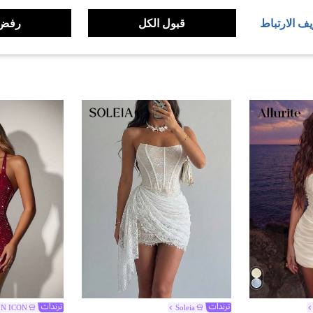
يف الارتباط
قبول الكل
رفض 
IN ICON
Soleia