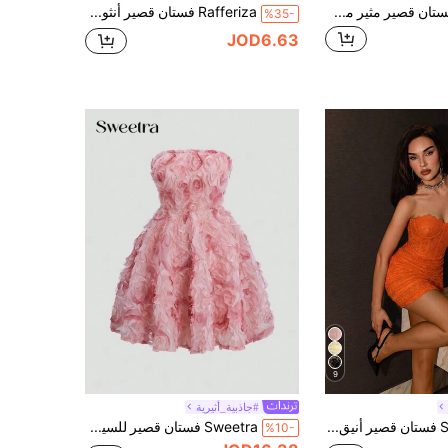
SHEIN ICON فستان قصير مثير من الشبك والراين للنساء
Rafferiza فستان قصير أنثوي كاجوال وجذاب بتصميم بسيط مع ترتر بلون المشمش وظهر مكشوف
%35-
JOD6.63
9
#جاذبية_أثيرية
SHEIN Glamour فستان قصير أنيق وجذاب من الدانتيل بلون أحادي للنساء
Sweetra فستان قصير للسيدات بأزهار ثلاثية الأبعاد وبدون حمالات
%10-