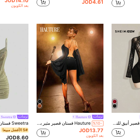
JOD14.10
JOD4.61
بعد الكوبون
Sweetra
Hauture
SHEIN ICON فستان قصير أنيق للنساء مزين بالدانتيل والفيونكة بتصميم شفاف للحفلات الرسمية والعطلات والأعياد والمناسبات الخاصة كعيد الحب وحفلات الزفاف
Hauture فستان قصير مثير بأكمام طويلة منسدلة وظهر مكشوف مزين بترتر وسلسلة معدنية
%10-
JOD13.77
5# الأفضل مبيعا
بعد الكوبون
JOD8.60