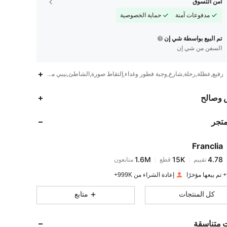
أمن التسوق
مدفوعات آمنة
حماية الخصوصية
تم البيع بواسطة شي إن
السفن من شي إن
رفيع,عطلة,رحلة,شارع,وجبة فطور وغداء,إلتقاط صورة,الشاطئ,بيبي مون,مثير,حفلة عيد م
1.6M
15K
4.78
 وصالح
متجر
1.6M
15K
4.78
Franclia
1.6M
15K
4.78
تقييم
قطع
متابعون
l***i
تم دفع
منذ 1 يوم
إعادة الشراء من 999K+
1.6M
15K
4.78
كل المنتجات
متابع
1.6M
15K
4.78
ت متناسقة