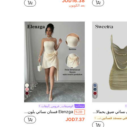
JOD16.38
بعد الكوبون
4
9
#وصيفات_عروس_أنيقات
Sweetra فستان نسائي ضيق بحمالات رفيعة، بتصميم مكشكش وياقة عميقة وظهر مكشوف، بسلسلة معدنية باللون الأخضر، تصميم أنيق وأنيق وجريء وحديث لحفلات الربيع والصيف والخريف، مناسب للمناسبات الرسمية والعشاء والمهرجانات والعطلات
Elenzga فستان نسائي بلون المشمش بدون حمالات بخصر مشدود وقصة A-Line مزين بالزهور أنيق ورومانسي وراقي لعيد الحب
%28-
في مسجد فساتين نسائية قصيرة
JOD7.37