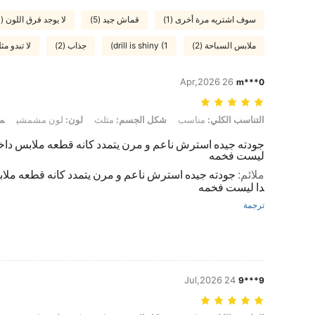
سوف اشتريه مرة أخرى (1)
قماش جيد (5)
لا يوجد فرق اللون (3)
ملابس السباحة (2)
drill is shiny (1)
جذاب (2)
لا تبدو مثل
26 Apr,2026
m***0
التناسب الكلي: مناسب, شكل الجسم: مثلث, لون: لون مشمشي, مقاس: L
التناسب الكلي:
مناسب
شكل الجسم:
مثلث
لون:
لون مشمشي
م
جودته جيده استرش ناعم و مرن يتمدد كانه قطعه ملابس داخلي
ليست فخمه
ملائم
:
جودته جيده استرش ناعم و مرن يتمدد كانه قطعه ملابس
دا ليست فخمه
ترجمة
24 Jul,2026
9***9