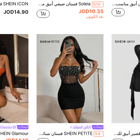
SHEIN Allurite فستان أنيق مناسب للنساء بتصميم مضبوط بدون أكمام وطول ميني، مرصع بالترتر، مناسب للسفر والعطلات وحفلات الموسيقى وحفلات التخرج
Soleia فستان صيفي أنيق من الدانتيل باللون البيج للنساء، فستان بوهيمي أبيض بطابع استوائي لليلة موعد، فستان كاجوال للعطلات والشاطئ وحفلات الزفاف والتخرج والغداء
%10-
JOD10.35
JOD14.90
بعد الكوبون
#تألق العطلة
Glamine
SHEIN MOD فستان قصير أنيق للنساء مطرز بالخرز والكشكشة، فستان حفلات، فستان متدفق، فستان ضيق، فستان أسود قصير، ملابس نسائية، فستان أسود
SHEIN PETITE فستان نسائي قصير بدون حمالات مزين بالخرز، بأسلوب بسيط، للارتداء اليومي، فساتين صيفية للنساء، للنساء ذوات القامة القصيرة
%4-