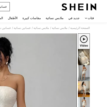
فساتي
 navigate search
فئات
جديد في
ملابس نسائية
مقاسات كبيرة
الأطفال
الم
/
/
/
/
الصفحة الرئيسية
ملابس نسائية
ملابس نسائية
فساتين نسائية
فساتين ن
Video