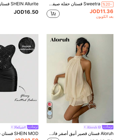
Sweetra فستان حفلة صيفي أنيق بتصميم رقبة مربعة وخصر ضيق مزين بالترتر، بأسلوب فرنسي أنيق
%20-
JOD11.36
JOD16.50
بعد الكوبون
34
Aloruh
#شيكغالا
Aloruh فستان قصير أنيق أصفر فاتح بربطة عنق