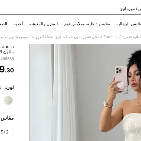
ن قصيره انيق
Use up and down arrow keys to البحث الأخير and البحث والعثور. Press Enter to select.
لابس الرجالية
ملابس داخلية، وملابس نوم
المنزل والمعيشة
أحذية
الصح
/
سائية قصيرة
باللون ا
والشبك 
1495688
والضيو
9
.30
ITY
لون:
ل
مقاس
2 (XS)