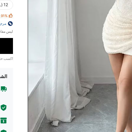
12 (XL)
ي
91%
مرجع
ليس مقاس
اكسب ح
الشح