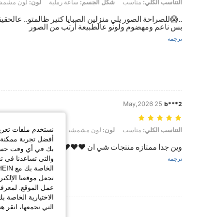
التناسب الكلي: مناسب, شكل الجسم: ساعة رملية, لون: لون مشمشي, مقاس: 
التناسب الكلي:
مناسب
شكل الجسم:
ساعة رملية
لون:
لون مشمش
..😱للصراحة الصور يلي منزلين الصبايا كتير ظالمتو.. عال
بس ناعم ومهضوم ولونو عالطبيعة أرتب من الصور
ترجمة
25 May,2026
b***2
نستخدم ملفات تعريف 
التناسب الكلي: مناسب, لون: لون مشمشي, مقاس: S
التناسب الكلي:
مناسب
لون:
لون مشمشي
مقاس:
S
أفضل تجربة ممكنة ع
وين جدا ممتازه منتجات شي ان ❤️❤️❤️❤️❤️❤️🩷💛💛💛💛❤️🩷
بك في أي وقت حسب ا
والتي تساعدنا في ت
ترجمة
تجعل موقعنا الإلكت
عمل الموقع. لمعرفة
الاختيارية الخاصة ب
التي نجمعها، انقر ه
عرض المزيد من ا