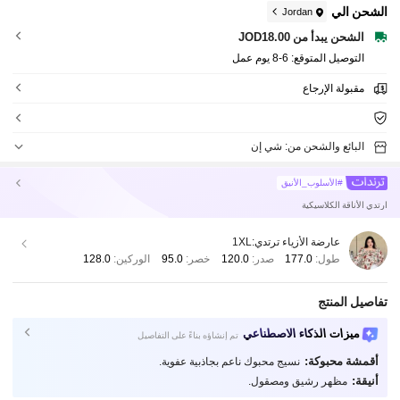
الشحن الي
Jordan
الشحن يبدأ من JOD18.00
التوصيل المتوقع:
6-8 يوم عمل
مقبولة الإرجاع
البائع والشحن من: شي إن
#الأسلوب_الأنيق
ارتدي الأناقة الكلاسيكية
عارضة الأزياء ترتدي:
1XL
طول:
177.0
صدر:
120.0
خصر:
95.0
الوركين:
128.0
تفاصيل المنتج
ميزات الذكاء الاصطناعي
تم إنشاؤه بناءً على التفاصيل
أقمشة محبوكة:
نسيج محبوك ناعم بجاذبية عفوية.
أنيقة:
مظهر رشيق ومصقول.