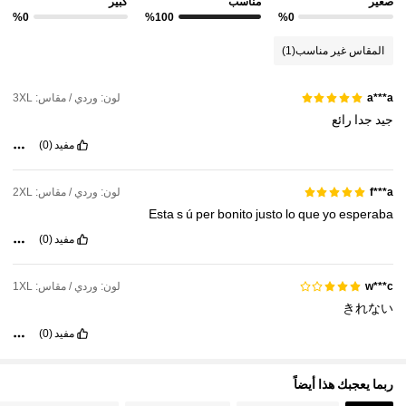
صغير
مناسب
كبير
%0
%100
%0
6.6M متابعون
4.91
المقاس غير مناسب
(1)
لون: وردي / مقاس: 3XL
a***a
6.6M متابعون
4.91
جيد
جدا
رائع
مفيد
(0)
6.6M متابعون
4.91
لون: وردي / مقاس: 2XL
f***a
Esta
s
ú
per
bonito
justo
lo
que
yo
esperaba
6.6M متابعون
4.91
مفيد
(0)
لون: وردي / مقاس: 1XL
w***c
きれない
مفيد
(0)
ربما يعجبك هذا أيضاً