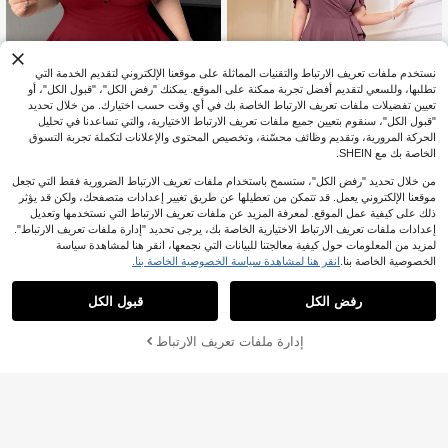
نستخدم ملفات تعريف الارتباط والتقنيات المماثلة على موقعنا الإلكتروني لتقديم الخدمة التي
تطلبها، وللسعي لتقديم أفضل تجربة ممكنة على الموقع. يمكنك "رفض الكل"، "قبول الكل"، أو
تعيين تفضيلات ملفات تعريف الارتباط الخاصة بك في أي وقت حسب اختيارك. من خلال تحديد
"قبول الكل"، سنقوم بتعيين جميع ملفات تعريف الارتباط الاختيارية، والتي تساعدنا في تحليل
الحركة المرورية، وتقديم وظائف محسّنة، وتخصيص المحتوى والإعلانات لتكملة تجربة التسوق
الخاصة بك مع SHEIN.
5
من خلال تحديد "رفض الكل"، ستسمح باستخدام ملفات تعريف الارتباط الضرورية فقط التي تجعل
Vibekara
6
موقعنا الإلكتروني يعمل. قد تتمكن من تعطيلها عن طريق تغيير إعدادات متصفحك، ولكن قد يؤثر
Vibekara فستان قصير متجعد رمادي متن
ذلك على كيفية عمل الموقع. لمعرفة المزيد عن ملفات تعريف الارتباط التي نستخدمها وتعديل
وع وملائم للسيدات، قصة الخصر A-Line،
90+ يقول "حب"
Modelyn CURVE
إعدادات ملفات تعريف الارتباط الاختيارية الخاصة بك، يرجى تحديد "إدارة ملفات تعريف الارتباط".
أكمام قصيرة، تجمع الخصر للحصول على
10
Modelyn فستان أنيق لسيدات بحجم كبي
قوام رشيق
.00
JOD
بعد الكوبون
لمزيد من المعلومات حول كيفية معالجتنا للبيانات التي نجمعها، انقر هنا لمشاهدة سياسة
ر بلون واحد مع عقدة منمنم بالأزهار وأكما
160+ يقول "جميل"
الخصوصية الخاصة بنا.
انقر هنا لمشاهدة سياسة الخصوصية الخاصة بنا.
م قصيرة
17
.00
JOD
بعد الكوبون
رفض الكل
قبول الكل
إدارة ملفات تعريف الارتباط
أضف إلى عربة التسوق بنجاح
%30 خصم!