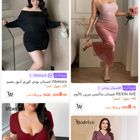
Vibekara
Vibekara فستان بودي كوري أنيق بتصم
يم كتفي متدلي وأكمام خفافيش لقياسات
20+ يقول "حب"
#فستان ساحر
كبيرة، باللون الأحادي
9
REIGN AVE فستان ماكسي مزين بالأوم
.00
JOD
%10-
بعد الكوبون
بير من القماش الشبكي المطاطي المحب
40+ يقول "جميل"
وك، ملابس للعودة إلى المدرسة
8
.70
JOD
بعد الكوبون