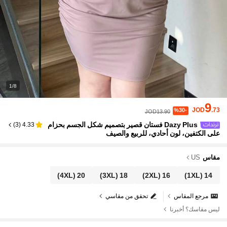
1/8
9
JOD
.73
%30-
JOD13.90
Dazy Plus فستان قصير بتصميم شكل الجسم بحزام
)
3
(
4.33
على الكتفين، لون أحادي، للربيع والصيف
مقاس
US
(4XL)
20
(3XL)
18
(2XL)
16
(1XL)
14
مرجع المقاس
تحقق من مقاسي
ليس مقاسك؟ أخبرنا