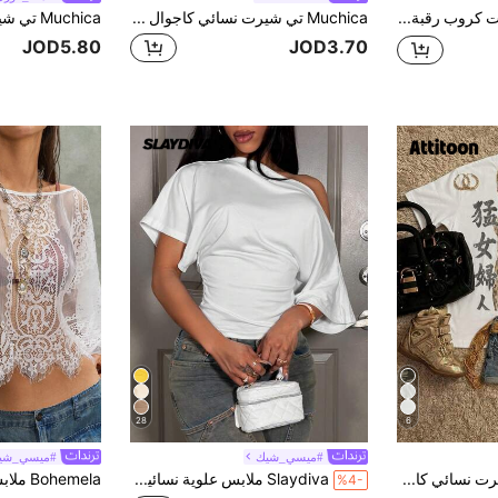
AiiRZ تي شيرت كروب رقبة مستديرة كتف منخفض مقاس كبير مخطط
Muchica تي شيرت نسائي كاجوال بياقة دائرية وأكمام منسدلة بتصميم متباين الألوان مخطط
JOD5.80
JOD3.70
28
6
#ميسي_شيك
#ميسي_شي
Attitoon تي شيرت نسائي كاجوال فضفاض بطبعة نمر، 95% قطن، ستايل Y2K، فينتاج، مناسب للتنقل اليومي والمواعيد والحفلات، للخريف والشتاء والربيع والصيف، للكريسماس ورأس السنة وعيد الشكر والحفلات والزفاف والشاطئ والتخرج، أنيق وعصري للخروجات والمواعيد والتنقل
Slaydiva ملابس علوية نسائية بيضاء صيفية مكشوفة الكتفين، أنيقة وجذابة للحفلات والسهرات، بقصة فضفاضة وخصر مطوي، ستايل Y2K، مناسبة للعمل
%4-