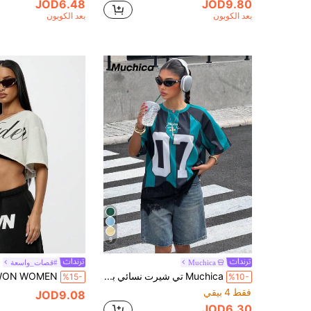
JOD6.48
JOD9.80
بعد الكوبون
بعد الكوبون
9
Muchica
#قصات_واسعة
Muchica تي شيرت نسائي بأكمام راغلان وطبعة رقمية وتصميم رقع دانتيل مخطط باللون الأخضر
%15-
%10-
فقط 4 بيقي
JOD9.08
JOD6.30