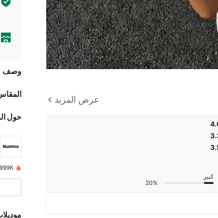
وصف
المقاس
عرض المزيد
حول ال
4
3.
3.
999K+ تم بيعها مؤخرًا
كبير
20%
موديلا