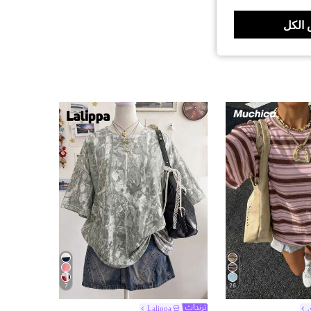
الكل
7
26
Lalippa