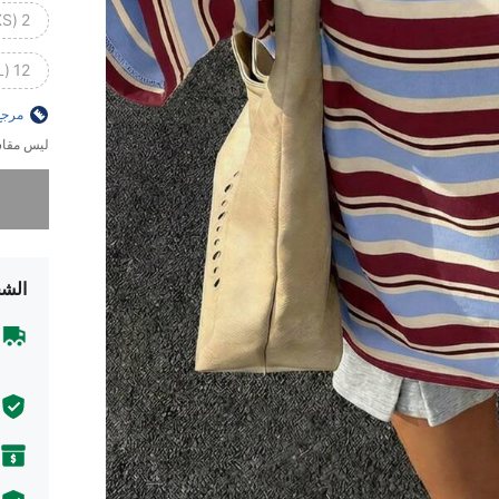
2 (XS)
12 (XL)
مرجع
ليس مقاس
عذراً، لقد 
الشح