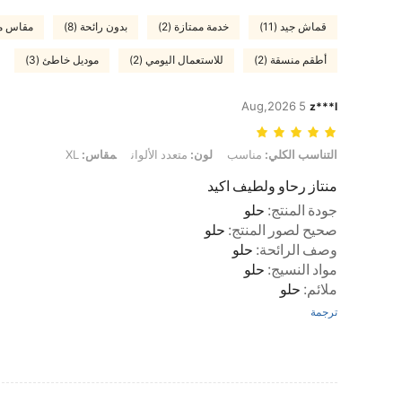
قماش جيد (11)
خدمة ممتازة (2)
بدون رائحة (8)
مقاس من
أطقم منسقة (2)
للاستعمال اليومي (2)
موديل خاطئ (3)
5 Aug,2026
z***l
التناسب الكلي: مناسب, لون: متعدد الألوان, مقاس: XL
التناسب الكلي:
مناسب
لون:
متعدد الألوان
مقاس:
XL
منتاز رحاو ولطيف اكيد
جودة المنتج
:
حلو
صحيح لصور المنتج
:
حلو
وصف الرائحة
:
حلو
مواد النسيج
:
حلو
ملائم
:
حلو
ترجمة