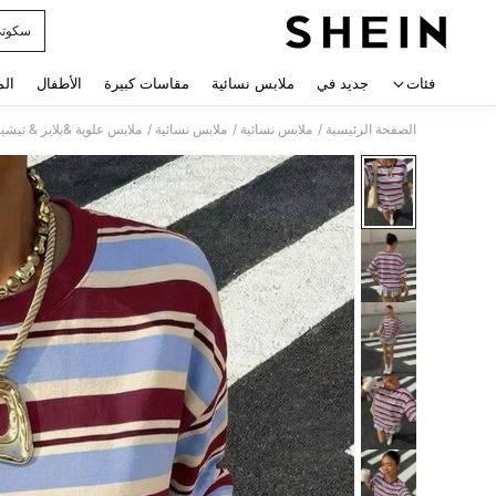
سكوت
 navigate search
فئات
جديد في
ملابس نسائية
مقاسات كبيرة
الأطفال
الم
/
/
/
الصفحة الرئيسية
ملابس نسائية
ملابس نسائية
ملابس علوية &بلايز & تيشي