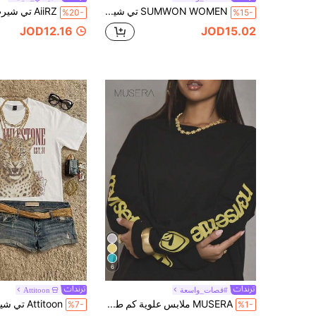
SUMWON WOMEN تي شيرت بطباعة رقمية وتصميم جرافيكي بطراز الشارع الحضري الكبير الحجم، تي شيرت بيان مبهت بغسيل فينتاج، تصميم بارد مناسب للارتداء اليومي والمهرجانات والحفلات
%20-
%15-
JOD12.16
JOD15.02
6
#قصات_واسعة
Attitoon
MUSERA ملابس علوية كم طويل بطبعات كبيرة الحجم، أنيقة للشارع، للاستخدام اليومي، بطبعات رياضية، عطلة صيفية 1997، تيشيرتات كاجوال للربيع والصيف
%7-
%1-