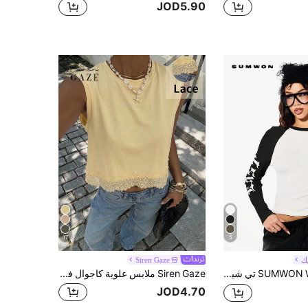
JOD5.90
17
5
ك
Siren Gaze
SUMWON WOMEN تي شيرت نسائي بأكمام طويلة بطبعة صليب وأرقام
Siren Gaze ملابس علوية كاجوال فضفاض بتطريز دانتيل على الذيل، لون أحادي بسيط للنساء للعطلات والتنقل
JOD4.70