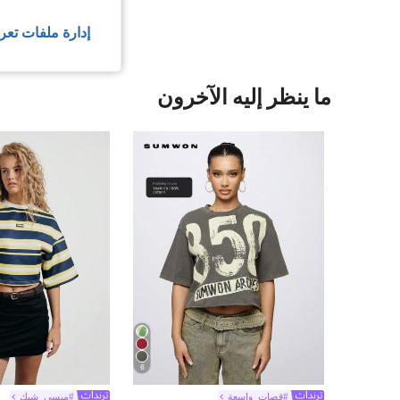
إدارة ملفات تعر
ما ينظر إليه الآخرون
6
#قصات_واسعة
#ميسي_شيك