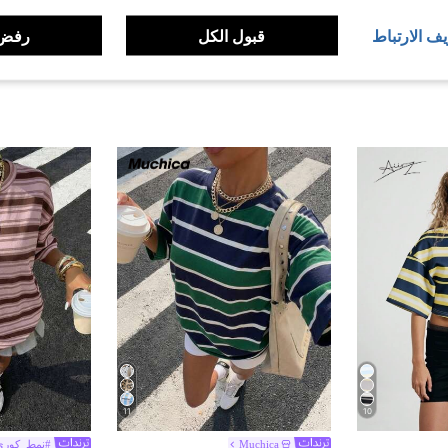
يف الارتباط
قبول الكل
رفض 
11
10
Muchica
#نمط_كوري