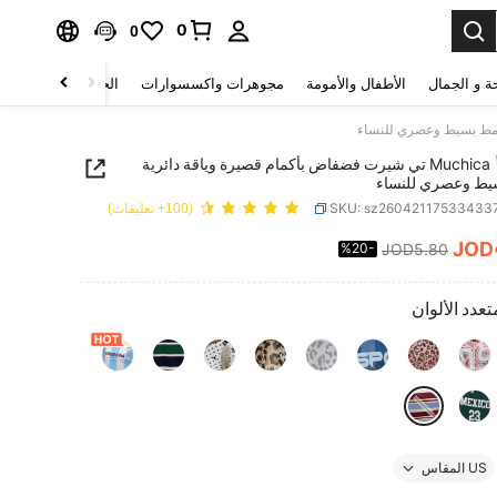
0
0
ة و الجمال
الأطفال والأمومة
مجوهرات واكسسوارات
الحقائب والأمتعة
Muchica تي شيرت فضفاض بأكمام قصيرة وياقة دائرية
يط وعصري للنساء
SKU: sz26042117533433
(100+ تعليقات)
JOD
%20-
JOD5.80
PRICE AND AVAILABIL
تعدد الألوان
US المقاس