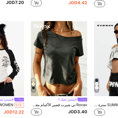
JOD7.20
JOD4.42
31
7
#ميسي_شيك
#ميسي_شي
SUMWON WOMEN سترة قصيرة عارية الكتف بطراز الرايدر، بتصميم أسيمتري لنمط الشارع الحضري، ملابس علوية إطار نصي جرافيكي، موضة صيفية للحفلا
Rovax تي شيرت قصير الأكمام مقصوص بتصميم غير متماثل ذو لون أحادي مناسب للنساء
%15-
JOD3.40
JOD12.22