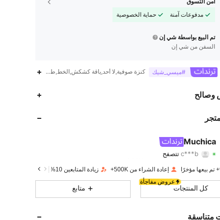
أمن التسوق
مدفوعات آمنة
حماية الخصوصية
تم البيع بواسطة شي إن
السفن من شي إن
كنزة صوفية,لا أحد,ياقة كشكش,الخط,طباعة عشوائية
#ميسي_شيك
337K
3.8K
4.79
 وصالح
337K
3.8K
4.79
متجر
337K
3.8K
4.79
Muchica
c***b
تتصفح
337K
3.8K
4.79
تقييم
قطع
متابعون
إعادة الشراء من 500K+
زيادة المتابعين 10%
337K
3.8K
4.79
عروض مفاجأة
كل المنتجات
متابع
337K
3.8K
4.79
ت متناسقة