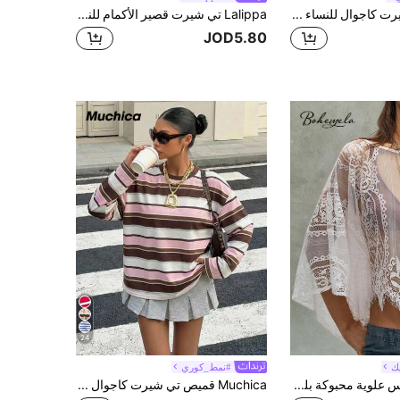
Muchica تي شيرت كاجوال للنساء بياقة دائرية وأكمام قصيرة بتصميم مخطط
Lalippa تي شيرت قصير الأكمام للنساء بطبعة نباتية، رقبة دائرية، متعدد الاستخدامات للارتداء اليومي
JOD5.80
24
ك
#نمط_كوري
Bohemela ملابس علوية محبوكة بلون سادة للنساء
Muchica قميص تي شيرت كاجوال أنيق بأكمام طويلة ذو رقبة دائرية، بطبعات شريطية باللون الوردي والأبيض والبني، قصة فضفاضة مناسبة للصيف