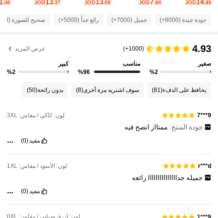
1
13
13
7
14
.06
JOD
.37
JOD
.09
JOD
.84
JOD
.49
92K متابعون
4.81
جودة جيدة (8000+)
جميل (7000+)
رائع جداً (5000+)
صحيح للصورة (4000+)
92K متابعون
4.81
4.93
(1000+)
عرض المزيد
صغير
مناسب
كبير
92K متابعون
4.81
%2
%96
%2
يحافظ على الدفء
(81)
سوف اشتريه مرة أخرى
(8)
بدون رائحة
(50)
92K متابعون
4.81
لون: كاكي / مقاس: 3XL
9***7
جودة المنتج:
ممتااز
انصح
فيه
92K متابعون
4.81
مفيد
(0)
92K متابعون
4.81
لون: الأسود / مقاس: 1XL
r***d
جميله
جدااااااااااااااا
رائعه
92K متابعون
مفيد
(0)
4.81
لون: ازرق ضبابي / مقاس: 0XL
9***1