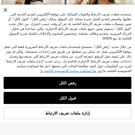
نستخدم ملفات تعريف الارتباط والتقنيات المماثلة على موقعنا الإلكتروني لتقديم الخدمة التي
تطلبها، وللسعي لتقديم أفضل تجربة ممكنة على الموقع. يمكنك "رفض الكل"، "قبول الكل"، أو
تعيين تفضيلات ملفات تعريف الارتباط الخاصة بك في أي وقت حسب اختيارك. من خلال تحديد
"قبول الكل"، سنقوم بتعيين جميع ملفات تعريف الارتباط الاختيارية، والتي تساعدنا في تحليل
الحركة المرورية، وتقديم وظائف محسّنة، وتخصيص المحتوى والإعلانات لتكملة تجربة التسوق
الخاصة بك مع SHEIN.
من خلال تحديد "رفض الكل"، ستسمح باستخدام ملفات تعريف الارتباط الضرورية فقط التي تجعل
موقعنا الإلكتروني يعمل. قد تتمكن من تعطيلها عن طريق تغيير إعدادات متصفحك، ولكن قد يؤثر
ذلك على كيفية عمل الموقع. لمعرفة المزيد عن ملفات تعريف الارتباط التي نستخدمها وتعديل
إعدادات ملفات تعريف الارتباط الاختيارية الخاصة بك، يرجى تحديد "إدارة ملفات تعريف الارتباط".
لمزيد من المعلومات حول كيفية معالجتنا للبيانات التي نجمعها، انقر هنا لمشاهدة سياسة
الخصوصية الخاصة بنا.
انقر هنا لمشاهدة سياسة الخصوصية الخاصة بنا.
Vionelle
8
Vionelle كنزة صوفية نسائية محبوكة بح
16
جم كبير، ملابس علوية فضفاضة ملونة أنيق
رفض الكل
%20-
JOD
.72
Vionelle
ة وعصرية، مناسبة للخريف والشتاء، بلوزا
Vionelle كنزة صوفية كاجوال مضفرة بأل
ت نسائية، ملابس علوية نسائية، ملابس ن
7
وان سادة مقاسات كبيرة
سائية عصرية
JOD
.30
قبول الكل
إدارة ملفات تعريف الارتباط
أضف إلى عربة التسوق بنجاح
%29 خصم!