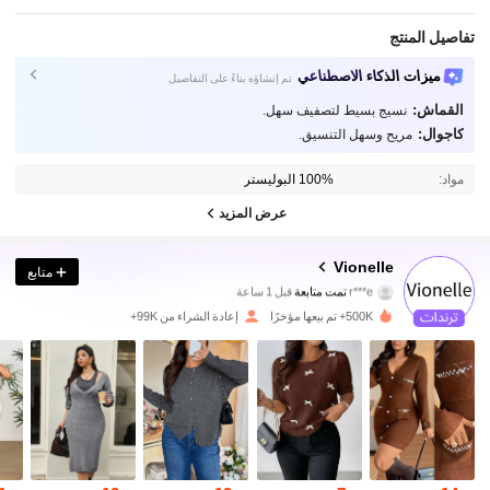
تفاصيل المنتج
ميزات الذكاء الاصطناعي
تم إنشاؤه بناءً على التفاصيل
القماش:
نسيج بسيط لتصفيف سهل.
كاجوال:
مريح وسهل التنسيق.
مواد:
100% البوليستر
عرض المزيد
92K متابعون
4.81
Vionelle
متابع
r***e
تمت متابعة
قبل 1 ساعة
d***n
تتصفح
92K متابعون
4.81
500K+ تم بيعها مؤخرًا
إعادة الشراء من 99K+
92K متابعون
4.81
92K متابعون
4.81