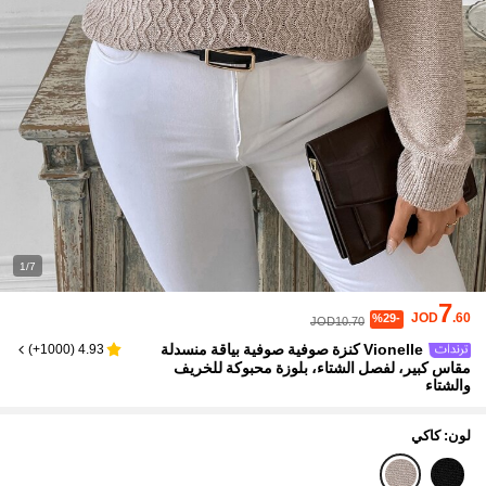
1/7
7
JOD
.60
%29-
JOD10.70
Vionelle كنزة صوفية صوفية بياقة منسدلة
)
1000+
(
4.93
مقاس كبير، لفصل الشتاء، بلوزة محبوكة للخريف
والشتاء
لون: كاكي