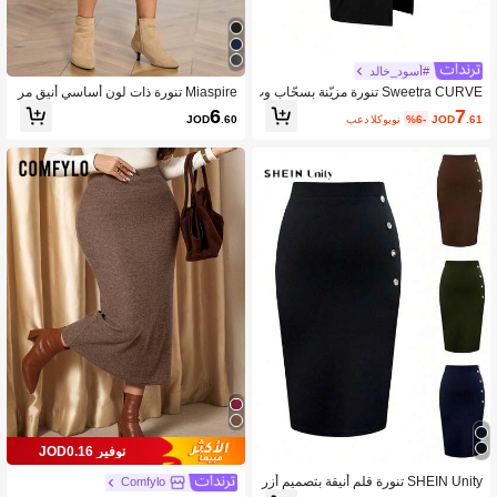
#أسود_خالد
Sweetra CURVE تنورة مزيّنة بسحّاب وت
Miaspire تنورة ذات لون أساسي أنيق مر
جاعيد وإبزيم مع شق في الفخذ
نة، مناسبة للتنقل، تنورات نسائية رمادية ل
7
6
.61
JOD
%6-
بعد الكوبون
JOD
.60
لخريف والربيع
توفير JOD0.16
SHEIN Unity تنورة قلم أنيقة بتصميم أزر
Comfylo
ار للنساء ذوات الحجم الكبير