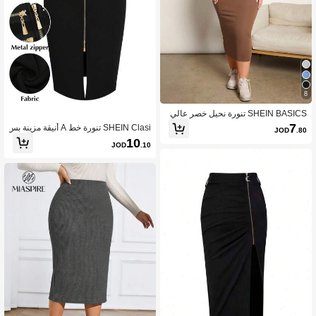
8
SHEIN BASICS تنورة نحيل خصر عالي
مقاس كبير
7
SHEIN Clasi تنورة خط A أنيقة مزينة بس
JOD
.80
وستة معدنية مقاس كبير للسيدات
10
JOD
.10