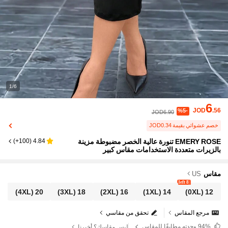
1/6
6
JOD
.56
%5-
JOD6.90
خصم عشوائي بقيمة JOD0.34
EMERY ROSE تنورة عالية الخصر مضبوطة مزينة
)
100+
(
4.84
بالزيرات متعددة الاستخدامات مقاس كبير
مقاس
US
8 left
(4XL)
20
(3XL)
18
(2XL)
16
(1XL)
14
(0XL)
12
مرجع المقاس
تحقق من مقاسي
94%
وجدته مطابقًا للمقاس
ليس مقاسك؟ أخبرنا