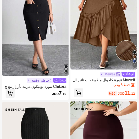
5
Maweii
Maweii تنورة كاجوال مطوية ذات تأثير ال
#خياطة_دقيقة
جينز الأنيق، تصميم متعدد الاستخدامات للا
فقط 3 بيقي
Chikora تنورة بوديكون مزينة بأزرار مع ج
رتداء اليومي، مناسبة للربيع/الصيف/الخري
يوب، للسيدات بمقاس كبير، ملابس مكتب
11
7
ف/الشتاء، مقاسات كبيرة
%20-
JOD
.12
JOD
.10
ية للنساء