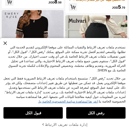
8
JOD
.50
ي، مزينة بأزرار وشق أمامي
ناء أنيقة ورومانسية، مناسبة لمواعيد عاط
5
فية
JOD
.70
نستخدم ملفات تعريف الارتباط والتقنيات المماثلة على موقعنا الإلكتروني لتقديم الخدمة التي
تطلبها، وللسعي لتقديم أفضل تجربة ممكنة على الموقع. يمكنك "رفض الكل"، "قبول الكل"، أو
تعيين تفضيلات ملفات تعريف الارتباط الخاصة بك في أي وقت حسب اختيارك. من خلال تحديد
"قبول الكل"، سنقوم بتعيين جميع ملفات تعريف الارتباط الاختيارية، والتي تساعدنا في تحليل
الحركة المرورية، وتقديم وظائف محسّنة، وتخصيص المحتوى والإعلانات لتكملة تجربة التسوق
الخاصة بك مع SHEIN.
من خلال تحديد "رفض الكل"، ستسمح باستخدام ملفات تعريف الارتباط الضرورية فقط التي تجعل
موقعنا الإلكتروني يعمل. قد تتمكن من تعطيلها عن طريق تغيير إعدادات متصفحك، ولكن قد يؤثر
ذلك على كيفية عمل الموقع. لمعرفة المزيد عن ملفات تعريف الارتباط التي نستخدمها وتعديل
4
إعدادات ملفات تعريف الارتباط الاختيارية الخاصة بك، يرجى تحديد "إدارة ملفات تعريف الارتباط".
EMERY ROSE فستان صيفي بطبعات ه
لمزيد من المعلومات حول كيفية معالجتنا للبيانات التي نجمعها، انقر هنا لمشاهدة سياسة
ندسية مقاس كبير، مناسب للصيف
8
Mulvari تنورة صلبة ذات لون موحد أنيقة
الخصوصية الخاصة بنا.
انقر هنا لمشاهدة سياسة الخصوصية الخاصة بنا.
JOD
.20
وعملية للمقاسات الكبيرة للنساء
7
%30-
JOD
.84
رفض الكل
قبول الكل
إدارة ملفات تعريف الارتباط
أضف إلى عربة التسوق بنجاح
%5 خصم!