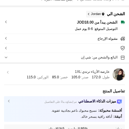
الشحن الي
Jordan
الشحن يبدأ من JOD18.00
التوصيل المتوقع:
6-8 يوم عمل
مقبولة الإرجاع
البائع والشحن من: شي إن
عارضة الأزياء ترتدي:
1XL
طول:
172.0
صدر:
105.0
خصر:
85.0
الوركين:
115.0
تفاصيل المنتج
ميزات الذكاء الاصطناعي
تم إنشاؤه بناءً على التفاصيل
أقمشة محبوكة:
نسيج محبوك ناعم بجاذبية عفوية.
أنيقة:
أناقة راقية بسحر خالد.
مواد:
95% البوليستر, 5% إلاستان