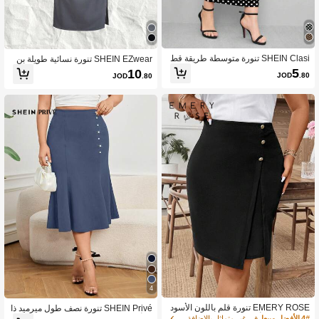
SHEIN Clasi تنورة متوسطة طريقة قط
SHEIN EZwear تنورة نسائية طويلة بن
ع مناسبة للحفلات والاستعمال اليومي وا
صف الطول من الصوف الرمادي الأسود
5
10
JOD
.80
JOD
.80
لأناقة والذهاب إلى العمل من نسيج مضلع
لحجم كبير
4
EMERY ROSE تنورة قلم باللون الأسود
SHEIN Privé تنورة نصف طول ميرميد ذا
كبيرة الحجم، أنيقة وبسيطة للتنقل اليوم
ت أزرار لؤلؤية على الحاشية لسيدات البد
4# الأفضل مبيعا
في غير متماثل بالإضافة إلى حجم القيعان