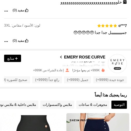
حلوووووووووووووووووووووووووووو
مفيد
(0)
لون: الأسود / مقاس: 3XL
o***7
جميييييييييل
جدا
جدا
🥹🥹🥹🥹🥹
مفيد
(0)
1M متابعون
4.86
EMERY ROSE CURVE
متابع
j***q
تمت متابعة
منذ 10 دقيقة
999K+ تم بيعها مؤخرًا
إعادة الشراء من 999K+
1M متابعون
4.86
جودة جيدة (9999+)
جميل (9999+)
رائع جداً (9999+)
صحيح للصورة (9999+)
1M متابعون
4.86
ربما يعجبك هذا أيضاً
التوصية
مجوهرات & ساعات
ملابس واكسسوارات
ملابس داخلية & ملابس نوم
1M متابعون
4.86
1M متابعون
4.86