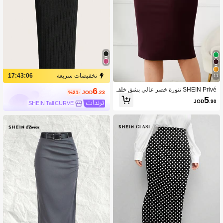
تخفيضات سريعة
17:43:05
11
6
SHEIN Privé تنورة خصر عالي بشق خلف
%21-
JOD
.23
ي مقاس كبير
5
JOD
.90
SHEIN Tall CURVE