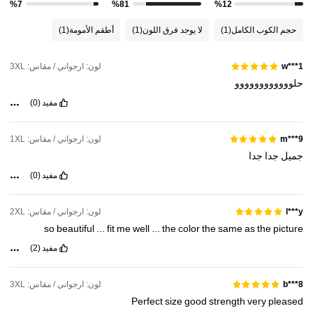
%7
%81
%12
حجم الكوب الكامل
(1)
لا يوجد فرق اللون
(1)
أطقم الأمومة
(1)
لون: ارجواني / مقاس: 3XL
w***1
حلوووووووووووو
مفيد
(0)
لون: ارجواني / مقاس: 1XL
m***9
جميل
جدا
جدا
مفيد
(0)
لون: ارجواني / مقاس: 2XL
l***y
so
beautiful
...
fit
me
well
...
the
color
the
same
as
the
picture
مفيد
(2)
لون: ارجواني / مقاس: 3XL
b***8
Perfect
size
good
strength
very
pleased