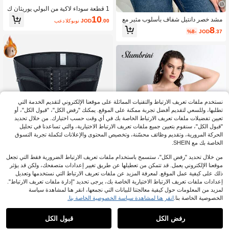
1 قطعة سوداء لاكية من البولي يوريثان ك
ورسيه علوي، كورسيه أنيق عتيق، حزام ك
10
مشد خصر دانتيل شفاف بأسلوب مثير مع
.00
JOD
بعد الكوبون
ورسيه، شكل الجسم، ملابس داخلية مشك
عظام، مشد صدر ضيق مثير بمقاسات كبي
8
لة للفستان، مدرب الخصر لتنحيف الخصر
%8-
JOD
.37
رة
والتحكم في البطن، إكسسوارات هالوين،
أزياء هالوين، ملابس الخريف
نستخدم ملفات تعريف الارتباط والتقنيات المماثلة على موقعنا الإلكتروني لتقديم الخدمة التي
تطلبها، وللسعي لتقديم أفضل تجربة ممكنة على الموقع. يمكنك "رفض الكل"، "قبول الكل"، أو
تعيين تفضيلات ملفات تعريف الارتباط الخاصة بك في أي وقت حسب اختيارك. من خلال تحديد
"قبول الكل"، سنقوم بتعيين جميع ملفات تعريف الارتباط الاختيارية، والتي تساعدنا في تحليل
الحركة المرورية، وتقديم وظائف محسّنة، وتخصيص المحتوى والإعلانات لتكملة تجربة التسوق
الخاصة بك مع SHEIN.
من خلال تحديد "رفض الكل"، ستسمح باستخدام ملفات تعريف الارتباط الضرورية فقط التي تجعل
موقعنا الإلكتروني يعمل. قد تتمكن من تعطيلها عن طريق تغيير إعدادات متصفحك، ولكن قد يؤثر
4
توفير JOD0.29
ذلك على كيفية عمل الموقع. لمعرفة المزيد عن ملفات تعريف الارتباط التي نستخدمها وتعديل
إعدادات ملفات تعريف الارتباط الاختيارية الخاصة بك، يرجى تحديد "إدارة ملفات تعريف الارتباط".
توفير JOD1.09
مدرب الخصر للنساء بحجم كبير - شكل ال
لمزيد من المعلومات حول كيفية معالجتنا للبيانات التي نجمعها، انقر هنا لمشاهدة سياسة
جسم ب- 9 عظام فولاذية
9# الأفضل مبيعا
في البيت مشدات وملابس داخلية لتشكيل الجسم بمقاسات
Slumbrini 1 قطعة بدلة نسائية بلا غرز مق
الخصوصية الخاصة بنا.
انقر هنا لمشاهدة سياسة الخصوصية الخاصة بنا.
اس كبير، شد الخصر، تحكم في البطن، ر
9
6
%3-
JOD
.31
%15-
JOD
.21
فع الأرداف
رفض الكل
قبول الكل