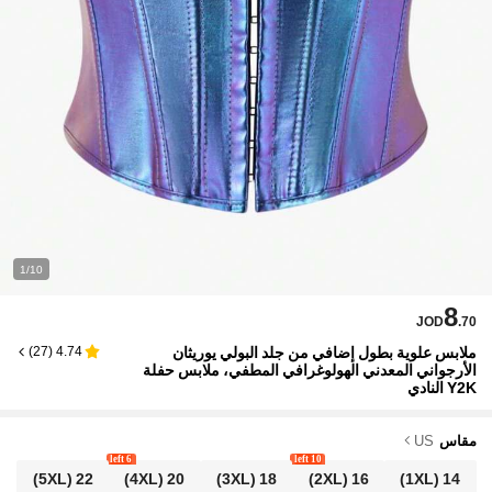
1/10
8
JOD
.70
ملابس علوية بطول إضافي من جلد البولي يوريثان
)
27
(
4.74
الأرجواني المعدني الهولوغرافي المطفي، ملابس حفلة
Y2K النادي
مقاس
US
6 left
10 left
(5XL)
22
(4XL)
20
(3XL)
18
(2XL)
16
(1XL)
14