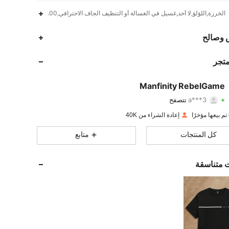
الخرزة,اللؤلؤ,لا أحد,غسيل في الغسالة أو التنظيف الجاف الاحترافي,100% البوليستر
49K
7.2K
4.82
 وصالح
49K
7.2K
4.82
متجر
49K
7.2K
4.82
Manfinity RebelGame
a***3
تتصفح
49K
7.2K
4.82
تقييم
قطع
متابعون
إعادة الشراء من 40K
49K
7.2K
4.82
كل المنتجات
متابع
49K
7.2K
4.82
ت متناسقة
49K
7.2K
4.82
49K
7.2K
4.82
49K
7.2K
4.82