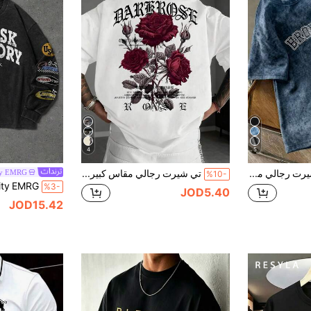
4
5
Daypath تي شيرت رجالي مقاس كبير أزرق مغسول بأكمام قصيرة
تي شيرت رجالي مقاس كبير بطباعة مخصصة وأكمام قصيرة | أسلوب شارع قوطي داكن | مناسب للارتداء في الصيف
ty EMRG
%10-
%3-
JOD5.40
JOD15.42