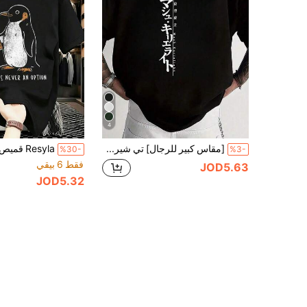
4
[مقاس كبير للرجال] تي شيرت رجالي بطبعة موضة فضفاضة بأكمام قصيرة|تصميم راقي|أساسي للصيف|سهل التنسيق، أظهر أسلوبك، هذا المقاس كبير. تفاصيل المقاس موجودة في الصورة الرئيسية. يرجى التأكد من التحقق من المقاس قبل الطلب لتجنب مشاكل المقاس
%30-
%3-
فقط 6 بيقي
JOD5.63
JOD5.32