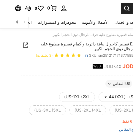
0
0
ة و الجمال
الأطفال والأمومة
مجوهرات واكسسوارات
الحقائب والأمتعة
EASEVO قميص كاجوال بياقة دائرية وأكمام قصيرة مطبوع عليه
جال ذوي الحجم الكبير
SKU: sm25121717137758
(3 تعليقات)
JO
%30-
JOD7.40
PRICE AND AVAILABIL
US المقاس
US-1XL (2XL)
US-3XL (5XL)
US-2XL (4XL)
US-2XL (
!
 المقاس