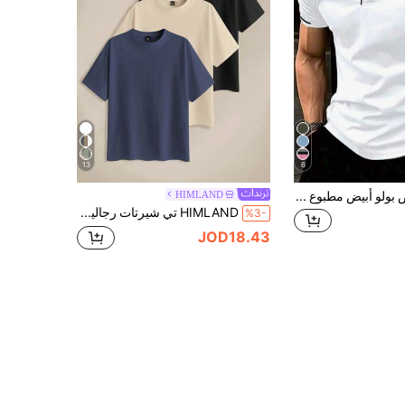
13
6
Calvornis قميص بولو أبيض مطبوع كاجوال عصري للرجال بمقاسات كبيرة، رسمي، للمناسبات
HIMLAND
HIMLAND تي شيرتات رجالية 3 قطع مقاس كبير محبوكة كاجوال بلون موحد بقصة ضيقة وأكتاف عادية وياقة طاقم وأكمام قصيرة، مناسبة للصيف والارتداء اليومي
%3-
JOD18.43