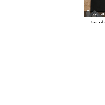
49K
7.2K
4.82
جات
ذات الصلة