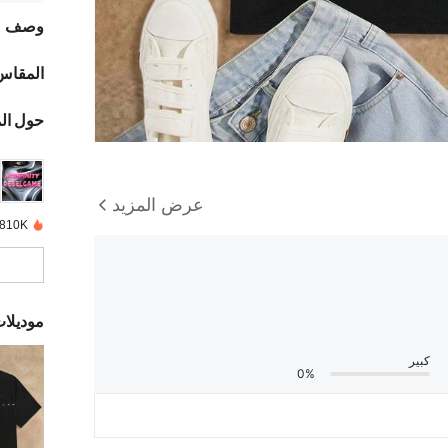
وصف
المقاس
حول ال
عرض المزيد
810K تم بيعها مؤخرًا
موديلا
كبير
0%