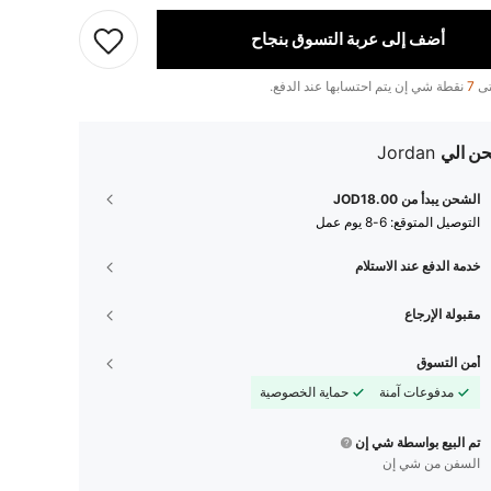
أضف إلى عربة التسوق بنجاح
تى
7
نقطة شي إن يتم احتسابها عند الدفع.
ن الي
Jordan
الشحن يبدأ من JOD18.00
التوصيل المتوقع:
6-8 يوم عمل
خدمة الدفع عند الاستلام
مقبولة الإرجاع
أمن التسوق
مدفوعات آمنة
حماية الخصوصية
تم البيع بواسطة شي إن
السفن من شي إن