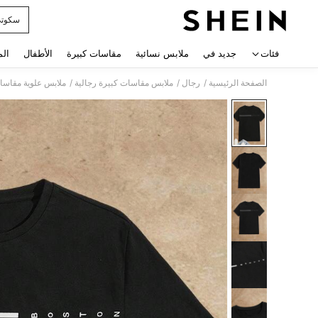
سكوت
 navigate search
فئات
جديد في
ملابس نسائية
مقاسات كبيرة
الأطفال
الم
/
/
/
الصفحة الرئيسية
رجال
ملابس مقاسات كبيرة رجالية
ملابس علوية مقاسات