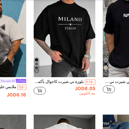
4
11
Manfinity Homme تي شيرت تي شيرت كاجوال مطبوع مقاسات كبيرة للرجال
بلوزة تي شيرت كاجوال بأكمام قصيرة مطبوع عليها "ميلانو إيطاليا" للرجال ذوي الحجم الكبير
 Threads
%16-
%8-
JOD6.05
بعد الكوبون
JOD6.16