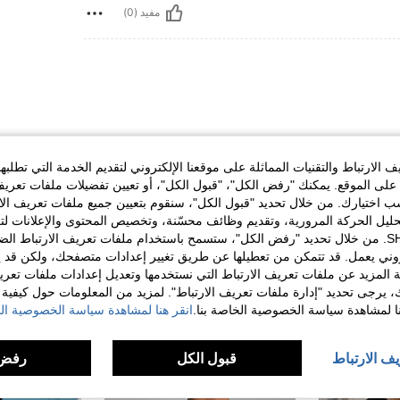
مفيد (0)
الارتباط والتقنيات المماثلة على موقعنا الإلكتروني لتقديم الخدمة التي تطلبه
لى الموقع. يمكنك "رفض الكل"، "قبول الكل"، أو تعيين تفضيلات ملفات تعريف
ختيارك. من خلال تحديد "قبول الكل"، سنقوم بتعيين جميع ملفات تعريف الارتب
مفيد (0)
حليل الحركة المرورية، وتقديم وظائف محسّنة، وتخصيص المحتوى والإعلانات لت
الخاصة بك مع SHEIN. من خلال تحديد "رفض الكل"، ستسمح باستخدام ملفات تعريف الارتباط 
روني يعمل. قد تتمكن من تعطيلها عن طريق تغيير إعدادات متصفحك، ولكن قد ي
 المزيد عن ملفات تعريف الارتباط التي نستخدمها وتعديل إعدادات ملفات تعري
ك، يرجى تحديد "إدارة ملفات تعريف الارتباط". لمزيد من المعلومات حول كيفية مع
نا لمشاهدة سياسة الخصوصية الخاصة بنا.
انقر هنا لمشاهدة سياسة الخصوصية الخ
يف الارتباط
قبول الكل
رفض 