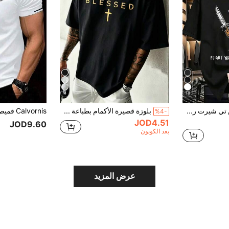
4
18
Resyla قميص تي شيرت رجالي مقاس كبير مطبوع عليه شعار وصورة كرتونية للبطريق
بلوزة قصيرة الأكمام بطباعة شعار إنجليزي بسيط متعددة الاستخدامات لرجال البدناء
%4-
JOD4.51
JOD9.60
بعد الكوبون
عرض المزيد