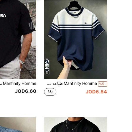
17
Manfinity Homme طباعة تصميم نمط البطة على عضلات البطن، ملابس رياضية صيفية كاجوال عصرية للرجال، ملابس علوية رجالية
%5-
JOD6.60
JOD6.84