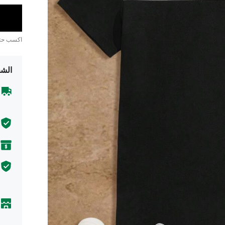
اكسب ح
الشح