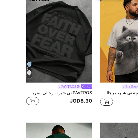
4
PAVTROS
Big Bear
ملابس علوية تي شيرت رجالي كاجوال بياقة مستديرة، قماش محبوك من البوليستر، مريح وقابل للتنفس، بتصميم طباعة قطة جميلة، طراز شارع كاجوال، مبتكر وأعلى
PAVTROS تي شيرت رجالي ستريت وير الأكثر مبيعاً بنص إنجليزي ثلاثي الأبعاد من الفوم، مناسب لمهرجانات الموسيقى الخارجية والارتداء اليومي وتجمعات الأصدقاء، هدية للصديق/الزوج، هدية للذكرى السنوية، مقاسات كبيرة
JOD8.30