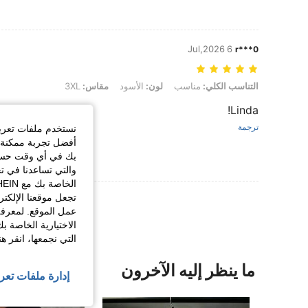
6 Jul,2026
r***0
التناسب الكلي: مناسب, لون: الأسود, مقاس: 3XL
التناسب الكلي:
مناسب
لون:
الأسود
مقاس:
3XL
Linda!
ترجمة
نستخدم ملفات تعريف 
أفضل تجربة ممكنة ع
بك في أي وقت حسب ا
والتي تساعدنا في ت
تجعل موقعنا الإلكت
عمل الموقع. لمعرفة
الاختيارية الخاصة ب
التي نجمعها، انقر ه
ما ينظر إليه الآخرون
إدارة ملفات تعر