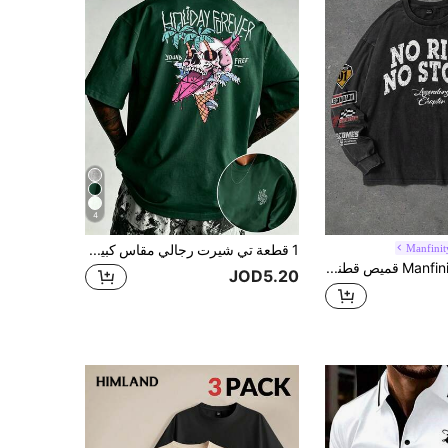
4
Manfini
1 قطعة تي شيرت رجالي مقاس كبير بياقة دائرية وأكمام قصيرة بطبعة جمجمة وآيس كريم وشجرة نخيل، ملابس علوية كاجوال صيفية للارتداء اليومي
Manfinity EMRG قميص قطني بأكمام طويلة مطبوع عليه حرف للرجال ذوي الحجم الكبير
JOD5.20