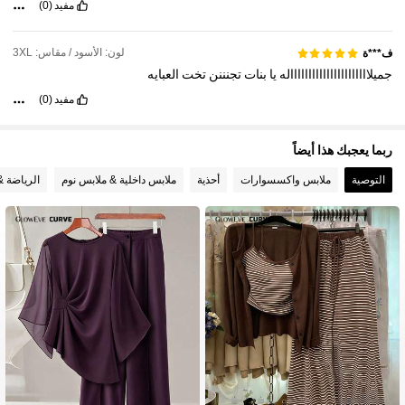
مفيد
(0)
لون: الأسود / مقاس: 3XL
ف***ة
جميلااااااااااااااااااااااله
يا
بنات
تجنننن
تخت
العبايه
مفيد
(0)
ربما يعجبك هذا أيضاً
التوصية
ملابس واكسسوارات
أحذية
ملابس داخلية & ملابس نوم
الرياضة &