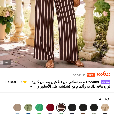
1/11
6
JOD
.20
%50-
JOD12.30
Rosumi طقم نسائي من قطعتين بمقاس كبير: ب
)
100+
(
4.78
لوزة بياقة دائرية وأكمام مع كشكشة على الأساور و
ظهر بتصميم قطرة ماء، وبنطال بخصر مطاطي وربا
ط شد، باللون الأسود، بأسلوب بوهيمي كاجوال للعطلات،
مناسب للربيع والصيف
لون: بني