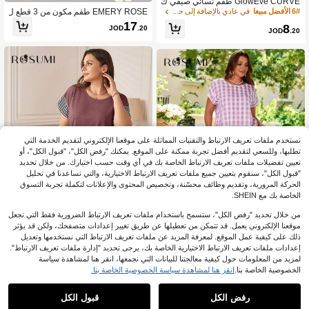
GlowEve CURVE طقم نسائي صيفي ك
اجوال يومي من قطعتين، بنطلون مستقي
EMERY ROSE طقم مكون من 3 قطع ل
6# الأفضل مبيعا
في عادي بالإضافة إلى حجم Co-Ords
م الساق مخطط، تي شيرت مطرز بياقة د
لنساء ذوات المقاسات الكبيرة: كارديجان
17
8
JOD
.20
ائرية وأكمام قصيرة ضيق
مُنسوج بلون واحد + ملابس علوية كامي ك
JOD
.20
شكشة + بنطلون كاجوال فضفاض
نستخدم ملفات تعريف الارتباط والتقنيات المماثلة على موقعنا الإلكتروني لتقديم الخدمة التي
تطلبها، وللسعي لتقديم أفضل تجربة ممكنة على الموقع. يمكنك "رفض الكل"، "قبول الكل"، أو
تعيين تفضيلات ملفات تعريف الارتباط الخاصة بك في أي وقت حسب اختيارك. من خلال تحديد
"قبول الكل"، سنقوم بتعيين جميع ملفات تعريف الارتباط الاختيارية، والتي تساعدنا في تحليل
الحركة المرورية، وتقديم وظائف محسّنة، وتخصيص المحتوى والإعلانات لتكملة تجربة التسوق
الخاصة بك مع SHEIN.
من خلال تحديد "رفض الكل"، ستسمح باستخدام ملفات تعريف الارتباط الضرورية فقط التي تجعل
موقعنا الإلكتروني يعمل. قد تتمكن من تعطيلها عن طريق تغيير إعدادات متصفحك، ولكن قد يؤثر
7
ذلك على كيفية عمل الموقع. لمعرفة المزيد عن ملفات تعريف الارتباط التي نستخدمها وتعديل
إعدادات ملفات تعريف الارتباط الاختيارية الخاصة بك، يرجى تحديد "إدارة ملفات تعريف الارتباط".
#ملابس_منزلية
Rosumi
لمزيد من المعلومات حول كيفية معالجتنا للبيانات التي نجمعها، انقر هنا لمشاهدة سياسة
Rosumi طقم قطعتين بلون رمادي، تي
Rosumi بدلة نسائية كبيرة الحجم بقميص
الخصوصية الخاصة بنا.
انقر هنا لمشاهدة سياسة الخصوصية الخاصة بنا.
شيرت مقلم مع بنطال، مقاسات كبيرة
13
رقبة دائرية وأكمام قصيرة وبنطلون مطبو
8
JOD
.50
%30-
JOD
.54
ع بالمربعات
رفض الكل
قبول الكل