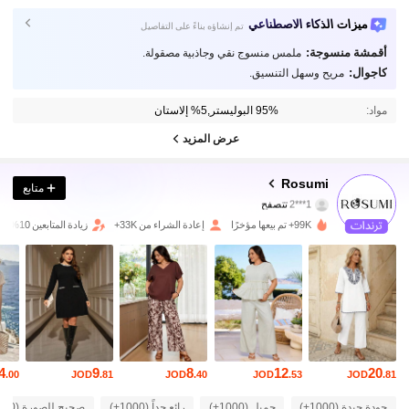
ميزات الذكاء الاصطناعي
تم إنشاؤه بناءً على التفاصيل
أقمشة منسوجة:
ملمس منسوج نقي وجاذبية مصقولة.
كاجوال:
مريح وسهل التنسيق.
مواد:
95% البوليستر,5% إلاستان
عرض المزيد
18K متابعون
4.80
Rosumi
متابع
1***2
تتصفح
18K متابعون
4.80
99K+ تم بيعها مؤخرًا
إعادة الشراء من 33K+
زيادة المتابعين 10%
18K متابعون
4.80
18K متابعون
4.80
18K متابعون
4.80
4
9
8
12
20
.00
JOD
.81
JOD
.40
JOD
.53
JOD
.81
18K متابعون
4.80
جودة جيدة (1000+)
جميل (1000+)
رائع جداً (1000+)
صحيح للصورة (1000+)