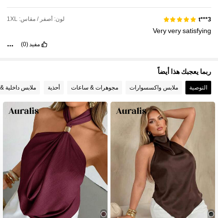
لون: أصفر / مقاس: 1XL
t***3
Very
very
satisfying
مفيد
(0)
ربما يعجبك هذا أيضاً
التوصية
ملابس واكسسوارات
مجوهرات & ساعات
أحذية
ملابس داخلية & 