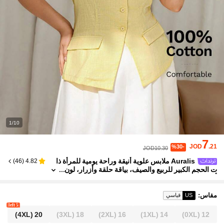
1/10
7
JOD
.21
%30-
JOD10.30
Auralis ملابس علوية أنيقة وراحة يومية للمرأة ذا
)
46
(
4.82
ت الحجم الكبير للربيع والصيف، بياقة حلقة وأزرار، لون
أصفر فاتح، مناسبة للخروج والعمل والعطلات، طراز أو
روبي صيفي، مناسبة للرحلات البحرية
مقاس
:
US
قياسي
5 left
(4XL)
20
(3XL)
18
(2XL)
16
(1XL)
14
(0XL)
12