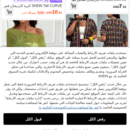
SHEIN Tall CURVE
س كبير بلون سادة فضفاض كاجوال بأكم
7
SHEIN Tall CURVE كنزة كارديجان قص
JOD
.10
ام قصيرة وتصميم مفرغ
يرة فضفاضة بأكمام طويلة وياقة دائرية بل
10
.91
JOD
%18-
بعد الكوبون
ون موحد كاجوال للنساء مقاسات كبيرة
نستخدم ملفات تعريف الارتباط والتقنيات المماثلة على موقعنا الإلكتروني لتقديم الخدمة التي
تطلبها، وللسعي لتقديم أفضل تجربة ممكنة على الموقع. يمكنك "رفض الكل"، "قبول الكل"، أو
تعيين تفضيلات ملفات تعريف الارتباط الخاصة بك في أي وقت حسب اختيارك. من خلال تحديد
"قبول الكل"، سنقوم بتعيين جميع ملفات تعريف الارتباط الاختيارية، والتي تساعدنا في تحليل
الحركة المرورية، وتقديم وظائف محسّنة، وتخصيص المحتوى والإعلانات لتكملة تجربة التسوق
الخاصة بك مع SHEIN.
من خلال تحديد "رفض الكل"، ستسمح باستخدام ملفات تعريف الارتباط الضرورية فقط التي تجعل
موقعنا الإلكتروني يعمل. قد تتمكن من تعطيلها عن طريق تغيير إعدادات متصفحك، ولكن قد يؤثر
ذلك على كيفية عمل الموقع. لمعرفة المزيد عن ملفات تعريف الارتباط التي نستخدمها وتعديل
إعدادات ملفات تعريف الارتباط الاختيارية الخاصة بك، يرجى تحديد "إدارة ملفات تعريف الارتباط".
12
Slaydiva CURVE
لمزيد من المعلومات حول كيفية معالجتنا للبيانات التي نجمعها، انقر هنا لمشاهدة سياسة
Slaydiva كارديجان نسائي كبير الحجم بأ
ملابس علوية محبوكة بتصميم غير متماثل ا
الخصوصية الخاصة بنا.
انقر هنا لمشاهدة سياسة الخصوصية الخاصة بنا.
كمام خفافيش قصيرة وهامش شرابة، قط
لذيل بطراز البونشو، لون أحادي، مقاس ك
7
13
%3-
JOD
.37
%35-
JOD
.78
عة قطنية فضفاضة وكاجوال
بير، صيفي
رفض الكل
قبول الكل