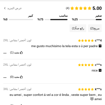
349K متابعون
4.83
5.00
(4)
عرض المزيد
349K متابعون
4.83
صغير
مناسب
كبير
%0
%75
%25
349K متابعون
4.83
مريح
(2)
رائع جداً
(1)
349K متابعون
4.83
لون: أخضر / مقاس: 2XL
c***4
me
gusto
muchisimo
la
tela
esta
s
ú
per
padre
مفيد
(1)
لون: أخضر / مقاس: 2XL
c***s
nice
مفيد
(0)
لون: أخضر / مقاس: 3XL
k***s
eu
amei
,
super
confort
á
vel
a
cor
é
linda
,
veste
super
bem
,
eu
😻
amei