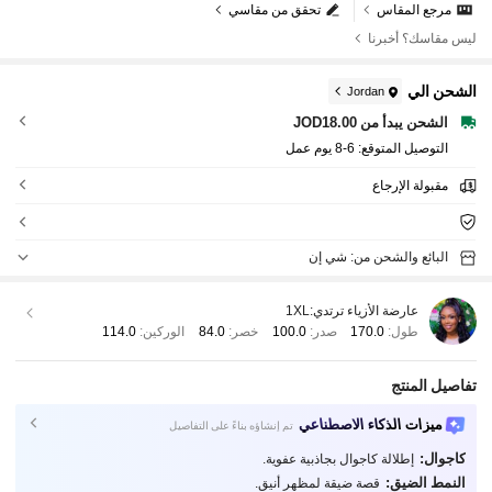
مرجع المقاس
تحقق من مقاسي
ليس مقاسك؟ أخبرنا
الشحن الي
Jordan
الشحن يبدأ من JOD18.00
التوصيل المتوقع:
6-8 يوم عمل
مقبولة الإرجاع
البائع والشحن من: شي إن
عارضة الأزياء ترتدي:
1XL
طول:
170.0
صدر:
100.0
خصر:
84.0
الوركين:
114.0
تفاصيل المنتج
ميزات الذكاء الاصطناعي
تم إنشاؤه بناءً على التفاصيل
كاجوال:
إطلالة كاجوال بجاذبية عفوية.
النمط الضيق:
قصة ضيقة لمظهر أنيق.