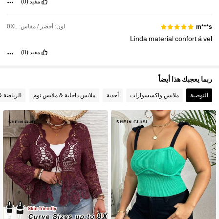
مفيد
(0)
لون: أخضر / مقاس: 0XL
m***s
Linda
material
confort
á
vel
مفيد
(0)
ربما يعجبك هذا أيضاً
التوصية
ملابس واكسسوارات
أحذية
ملابس داخلية & ملابس نوم
الرياضة &