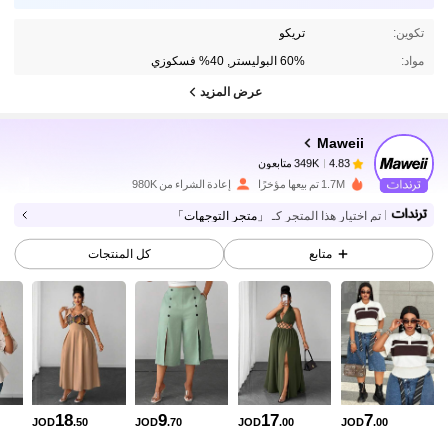
تكوين:
تريكو
مواد:
60% البوليستر, 40% فسكوزي
عرض المزيد
349K متابعون
4.83
Maweii
349K متابعون
4.83
e***o
تمت متابعة
قبل 4 ساعة
1.7M تم بيعها مؤخرًا
إعادة الشراء من 980K
349K متابعون
4.83
تم اختيار هذا المتجر كـ
「متجر التوجهات」
349K متابعون
4.83
متابع
كل المنتجات
349K متابعون
4.83
349K متابعون
4.83
349K متابعون
4.83
18
9
17
7
JOD
.50
JOD
.70
JOD
.00
JOD
.00