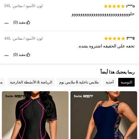
لون: الأسود / مقاس: 0XL
r***o
حلووووووووووووووووووووووووووو
مفيد
(0)
لون: الأسود / مقاس: 4XL
f***9
تحفه
علي
الحقيقه
اشتروه
بشده.
مفيد
(0)
ربما يعجبك هذا أيضاً
التوصية
أحذية
ملابس داخلية & ملابس نوم
الرياضة & الأنشطة الخارجية
من