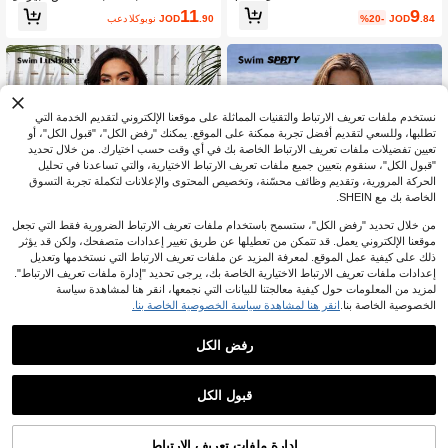
قاس كبير مع طباعة مميزة، سلسلة السب
نساء بتصميم رقعي ملون لموسم الصيف
9
11
%20-
JOD
.84
.90
JOD
بعد الكوبون
اقات الأوروبية والأمريكية
والعطلات الشاطئية 2026 الجديد
نستخدم ملفات تعريف الارتباط والتقنيات المماثلة على موقعنا الإلكتروني لتقديم الخدمة التي
تطلبها، وللسعي لتقديم أفضل تجربة ممكنة على الموقع. يمكنك "رفض الكل"، "قبول الكل"، أو
تعيين تفضيلات ملفات تعريف الارتباط الخاصة بك في أي وقت حسب اختيارك. من خلال تحديد
"قبول الكل"، سنقوم بتعيين جميع ملفات تعريف الارتباط الاختيارية، والتي تساعدنا في تحليل
الحركة المرورية، وتقديم وظائف محسّنة، وتخصيص المحتوى والإعلانات لتكملة تجربة التسوق
الخاصة بك مع SHEIN.
من خلال تحديد "رفض الكل"، ستسمح باستخدام ملفات تعريف الارتباط الضرورية فقط التي تجعل
موقعنا الإلكتروني يعمل. قد تتمكن من تعطيلها عن طريق تغيير إعدادات متصفحك، ولكن قد يؤثر
ذلك على كيفية عمل الموقع. لمعرفة المزيد عن ملفات تعريف الارتباط التي نستخدمها وتعديل
عرض المنتجات المشابهة في المخزون
مشاهدة الكل
إعدادات ملفات تعريف الارتباط الاختيارية الخاصة بك، يرجى تحديد "إدارة ملفات تعريف الارتباط".
لمزيد من المعلومات حول كيفية معالجتنا للبيانات التي نجمعها، انقر هنا لمشاهدة سياسة
الخصوصية الخاصة بنا.
انقر هنا لمشاهدة سياسة الخصوصية الخاصة بنا.
رفض الكل
Swim SPRTY
Swim Lushoire
Swim SPRTY بدلة سباحة قطعة واحدة ذ
Swim Lushoire ملابس سباحة بقطعة وا
ات رقبة دائرية وحارس الطفح بألوان متبا
حدة مقسمة بألوان للمرأة بمقاسات كبير
11
8
.10
JOD
بعد الكوبون
JOD
.60
ينة مقاس كبير
ة للصيف
قبول الكل
عذراً، لقد تم بيع هذا المنتج.
إدارة ملفات تعريف الارتباط