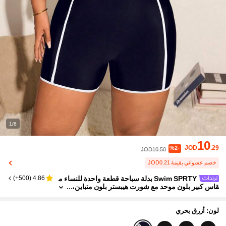
1/6
10
JOD
.29
%2-
JOD10.50
خصم عشوائي بقيمة JOD0.21
Swim SPRTY بدلة سباحة قطعة واحدة للنساء م
)
500+
(
4.86
قاس كبير بلون موحد مع شورت هيبستر بلون متباين،
جمبسوت رياضي كاجوال للعطلات والصيف
لون: أزرق بحري