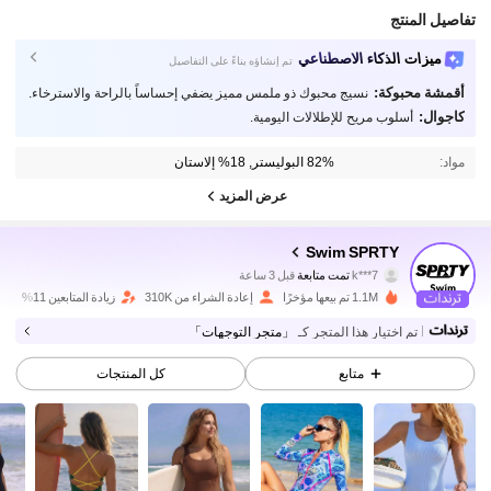
تفاصيل المنتج
ميزات الذكاء الاصطناعي
تم إنشاؤه بناءً على التفاصيل
أقمشة محبوكة:
نسيج محبوك ذو ملمس مميز يضفي إحساساً بالراحة والاسترخاء.
كاجوال:
أسلوب مريح للإطلالات اليومية.
مواد:
82% البوليستر, 18% إلاستان
عرض المزيد
159K متابعون
4.90
Swim SPRTY
k***7
تمت متابعة
قبل 3 ساعة
5***0
تتصفح
159K متابعون
4.90
1.1M تم بيعها مؤخرًا
إعادة الشراء من 310K
زيادة المتابعين 11%
تم اختيار هذا المتجر كـ
「متجر التوجهات」
159K متابعون
4.90
متابع
كل المنتجات
159K متابعون
4.90