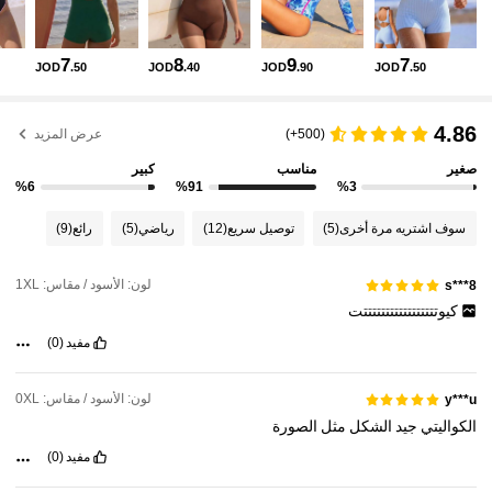
159K متابعون
4.90
7
8
9
7
JOD
.50
JOD
.40
JOD
.90
JOD
.50
159K متابعون
4.90
4.86
(500+)
عرض المزيد
صغير
مناسب
كبير
159K متابعون
4.90
%6
%91
%3
سوف اشتريه مرة أخرى
(5)
توصيل سريع
(12)
رياضي
(5)
رائع
(9)
159K متابعون
4.90
لون: الأسود / مقاس: 1XL
s***8
كيوتتتتتتتتتتتتتتتتتت
159K متابعون
4.90
مفيد
(0)
159K متابعون
4.90
لون: الأسود / مقاس: 0XL
y***u
الكواليتي
جيد
الشكل
مثل
الصورة
مفيد
(0)
159K متابعون
4.90