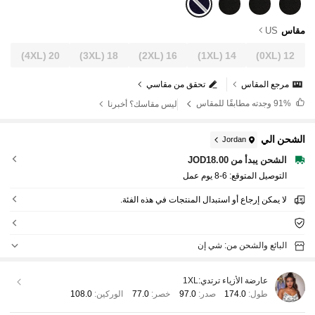
مقاس
US
(4XL)
20
(3XL)
18
(2XL)
16
(1XL)
14
(0XL)
12
مرجع المقاس
تحقق من مقاسي
91%
وجدته مطابقًا للمقاس
ليس مقاسك؟ أخبرنا
الشحن الي
Jordan
الشحن يبدأ من JOD18.00
التوصيل المتوقع:
6-8 يوم عمل
لا يمكن إرجاع أو استبدال المنتجات في هذه الفئة.
البائع والشحن من: شي إن
عارضة الأزياء ترتدي:
1XL
طول:
174.0
صدر:
97.0
خصر:
77.0
الوركين:
108.0