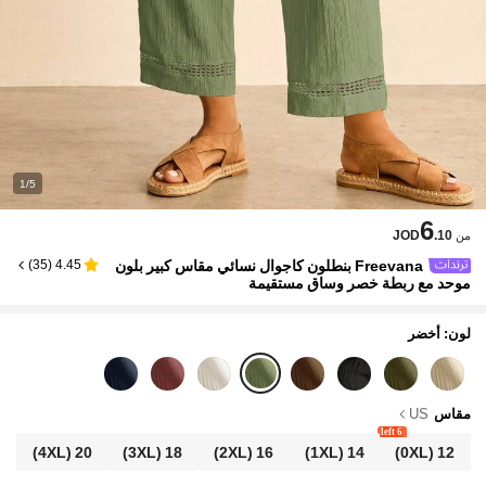
1/5
6
JOD
.10
من
Freevana بنطلون كاجوال نسائي مقاس كبير بلون
)
35
(
4.45
موحد مع ربطة خصر وساق مستقيمة
لون: أخضر
مقاس
US
6 left
(4XL)
20
(3XL)
18
(2XL)
16
(1XL)
14
(0XL)
12