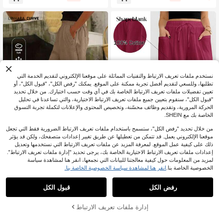
خدامات للارتداء اليومي بساق واسعة
محبوك ذو ملمس، رقعة على الخصر، بنط
لون حريمي رقيق، قصة فضفاضة، للارتدا
ء اليومي، كاجوال للعطلات، بسيط، بأسلو
ب ريفي
نستخدم ملفات تعريف الارتباط والتقنيات المماثلة على موقعنا الإلكتروني لتقديم الخدمة التي
تطلبها، وللسعي لتقديم أفضل تجربة ممكنة على الموقع. يمكنك "رفض الكل"، "قبول الكل"، أو
تعيين تفضيلات ملفات تعريف الارتباط الخاصة بك في أي وقت حسب اختيارك. من خلال تحديد
"قبول الكل"، سنقوم بتعيين جميع ملفات تعريف الارتباط الاختيارية، والتي تساعدنا في تحليل
الحركة المرورية، وتقديم وظائف محسّنة، وتخصيص المحتوى والإعلانات لتكملة تجربة التسوق
الخاصة بك مع SHEIN.
من خلال تحديد "رفض الكل"، ستسمح باستخدام ملفات تعريف الارتباط الضرورية فقط التي تجعل
موقعنا الإلكتروني يعمل. قد تتمكن من تعطيلها عن طريق تغيير إعدادات متصفحك، ولكن قد يؤثر
ذلك على كيفية عمل الموقع. لمعرفة المزيد عن ملفات تعريف الارتباط التي نستخدمها وتعديل
12
18
إعدادات ملفات تعريف الارتباط الاختيارية الخاصة بك، يرجى تحديد "إدارة ملفات تعريف الارتباط".
Linhara CURVE
Shapeblank
لمزيد من المعلومات حول كيفية معالجتنا للبيانات التي نجمعها، انقر هنا لمشاهدة سياسة
Shapeblank بنطلون طويل كاجوا
Linhara CURVE بنطلون نسائي مقاس
الخصوصية الخاصة بنا.
انقر هنا لمشاهدة سياسة الخصوصية الخاصة بنا.
NEW
ل متعدد الاستخدامات للسفر اليومي للن
كبير بلون موحد كاجوال يومي بأزرار جانبي
12
12
JOD
.20
JOD
.50
ساء بمقاس كبير، بلون موحد وخصر بربا
ة مع جيوب، بنطلون مستقيم صيفي من ال
رفض الكل
قبول الكل
ط سحب
قطن والكتان
إدارة ملفات تعريف الارتباط
أضف إلى عربة التسوق بنجاح