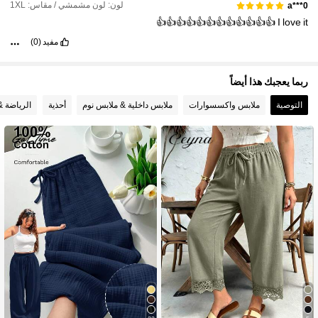
لون: لون مشمشي / مقاس: 1XL
a***0
👍👍👍👍👍👍👍👍👍👍👍👍
I
love
it
مفيد
(0)
ربما يعجبك هذا أيضاً
التوصية
ملابس واكسسوارات
ملابس داخلية & ملابس نوم
أحذية
الرياضة &