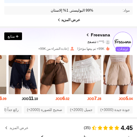
مواد:
99% البوليستر, 1% إلاستان
عرض المزيد
90K متابعون
4.80
Freevana
متابع
c***5
تتصفح
90K متابعون
4.80
99K+ تم بيعها مؤخرًا
إعادة الشراء من 99K+
90K متابعون
4.80
90K متابعون
4.80
90K متابعون
4.80
6
11
6
7
5
.09
JOD
.10
JOD
.02
JOD
.28
JOD
.04
90K متابعون
4.80
جودة جيدة (3000+)
جميل (2000+)
صحيح للصورة (2000+)
رائع جداً (1000+)
90K متابعون
4.80
4.45
(35)
عرض المزيد
90K متابعون
4.80