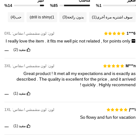
صغير
مناسب
كبير
%14
%85
%1
90K متابعون
4.80
سوف اشتريه مرة أخرى
(1)
بدون رائحة
(3)
(1)
drill is shiny
حب
(4)
90K متابعون
4.80
لون: لون مشمشي / مقاس: 0XL
6***1
90K متابعون
4.80
I
really
love
the
item
.
it
fits
me
well
pic
not
related
,
for
points
only
مفيد
(2)
لون: لون مشمشي / مقاس: 3XL
M***n
Great
product
!
It
met
all
my
expectations
and
is
exactly
as
described
.
The
quality
is
excellent
for
the
price
,
and
it
arrived
!
quickly
.
Highly
recommend
مفيد
(1)
لون: لون مشمشي / مقاس: 1XL
j***i
So
flowy
and
fun
for
vacation
مفيد
(1)