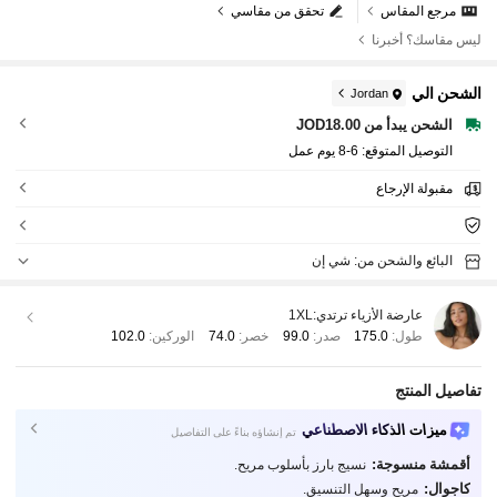
مرجع المقاس
تحقق من مقاسي
ليس مقاسك؟ أخبرنا
الشحن الي
Jordan
الشحن يبدأ من JOD18.00
التوصيل المتوقع:
6-8 يوم عمل
مقبولة الإرجاع
البائع والشحن من: شي إن
عارضة الأزياء ترتدي:
1XL
طول:
175.0
صدر:
99.0
خصر:
74.0
الوركين:
102.0
تفاصيل المنتج
ميزات الذكاء الاصطناعي
تم إنشاؤه بناءً على التفاصيل
أقمشة منسوجة:
نسيج بارز بأسلوب مريح.
كاجوال:
مريح وسهل التنسيق.