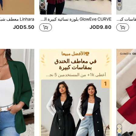
13
5
SHEIN Clasi جاكيت نسائي بمقاسات كبيرة مزين بإبزيم معدني من قماش التويد، أسلوب أنيق للاستخدام اليومي والتنقل للعمل، ملابس خارجية شتوية وخريفية موضة 2026
GlowEve CURVE بلوزة نسائية كبيرة الحجم بياقة على شكل V وربطة أمامية شفافة للعطلات، كارديجان بياقة شال وأكمام نصف مطرزة ومفرغة
JOD5.50
JOD9.80
الأفضل مبيعا
في معاطف الخندق
بمقاسات كبيرة
أعطى 1k+ من المستخدمين 5 نجوم
1