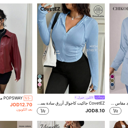
9
11
#كلين_جيرل
%5-
Chikora كارديجان محبوك أسود مقاس كبير بقصة فضفاضة مع جيوب، كاجوال عملي للنساء
CovetEZ جاكيت كاجوال أزرق سادة بسحاب كامل وغطاء رأس، مقاسات كبيرة
JOD12.70
بعد الكوبون
JOD8.10