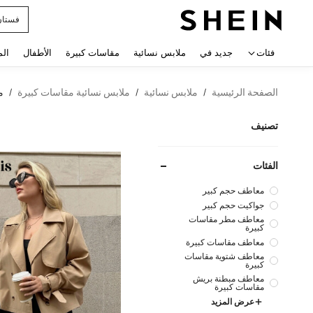
uishy
 navigate search
فئات
جديد في
ملابس نسائية
مقاسات كبيرة
الأطفال
الم
الصفحة الرئيسية
ملابس نسائية
ملابس نسائية مقاسات كبيرة
م
/
/
/
تصنيف
الفئات
معاطف حجم كبير
جواكيت حجم كبير
معاطف مطر مقاسات
كبيرة
معاطف مقاسات كبيرة
معاطف شتوية مقاسات
كبيرة
معاطف مبطنة بريش
مقاسات كبيرة
عرض المزيد