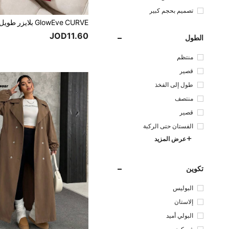
تصميم بحجم كبير
JOD11.60
الطول
منتظم
قصير
طول إلى الفخذ
منتصف
قصير
الفستان حتى الركبة
عرض المزيد
تكوين
البوليس
تر
إلاستان
البولي أميد