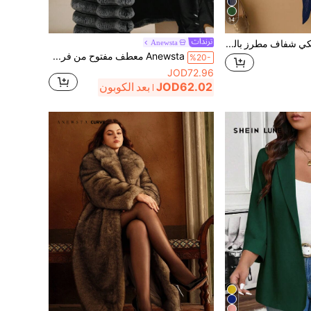
14
Linhara معطف شبكي شفاف مطرز بالدانتيل للنساء ذوات الحجم الكبير لارتداء على الشاطئ
Anewsta
Anewsta معطف مفتوح من فرو الأرنب المصطنع للمرأة للقياسات الكبيرة موضة الخريف/الشتاء متوسط الطول، للارتداء في أعياد العطلات
%20-
JOD72.96
JOD62.02
بعد الكوبون