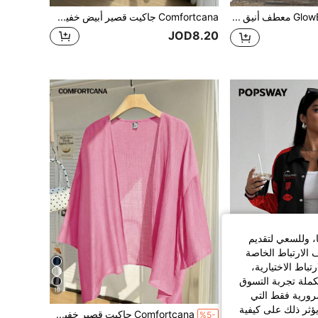
GlowEve CURVE معطف أنيق مطرز بالزهور للنساء كبيرات الحجم، مناسب للشاطئ والعطلات الصيفية وحفلات الشاطئ
Comfortcana جاكيت قصير أبيض خفيف الوزن بمقاس كبير، كارديجان قطني مريح للصيف/الخريف/الشتاء
JOD8.20
ا، وللسعي لتقديم
 الارتباط الخاصة
اط الاختيارية،
كملة تجربة التسوق
10
4
الضرورية فقط التي
ؤثر ذلك على كيفية
POPSWAY جاكيت سباق بأزرار وألوان متباينة للنساء كبيرات الحجم للخريف وملابس رأس السنة الجديدة
Comfortcana جاكيت قصير خفيف الوزن بنسيج بارز مقاس كبير للصيف، وردي
%5-