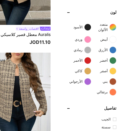
لون
متعدد
الأسود
#قصات_واسعة
الألوان
أبيض
وردي
JOD11.10
الأزرق
رمادي
أخضر
الأحمر
أصفر
كاكي
بني
الأرجواني
برتقالي
تفاصيل
الجيب
سستة