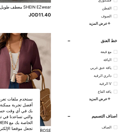
فسكوزي
القطن
JOD11.40
الصوف
عرض المزيد
خط العنق
مع قبعة
الياقة
ياقة عنق غربي
دائري الرقبة
V الرقبة
ياقة القاع
نستخدم ملفات تعريف 
عرض المزيد
أفضل تجربة ممكنة ع
بك في أي وقت حسب ا
أصناف التصميم
والتي تساعدنا في ت
الصاف
تجعل موقعنا الإلكت