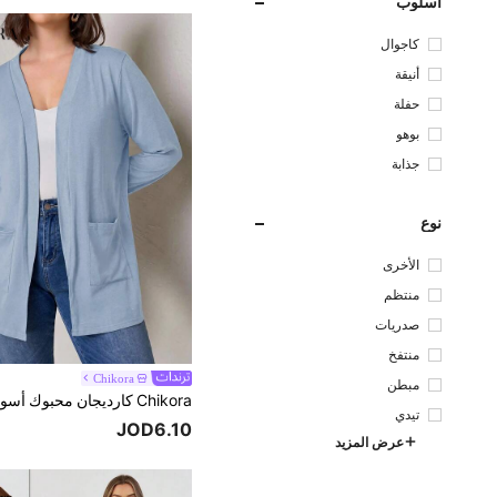
أسلوب
كاجوال
أنيقة
حفلة
بوهو
جذابة
نوع
الأخرى
منتظم
صدريات
منتفخ
Chikora
مبطن
تيدي
JOD6.10
عرض المزيد