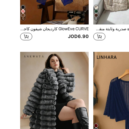
12
4
Comfortcana سترة صدرية وثابتة منقطة مقاس كبير، لون بيج، للخريف والشتاء
GlowEve CURVE كارديجان شيفون كاجوال قابل للتنفس للنساء بمقاسات كبيرة للخريف
JOD6.90