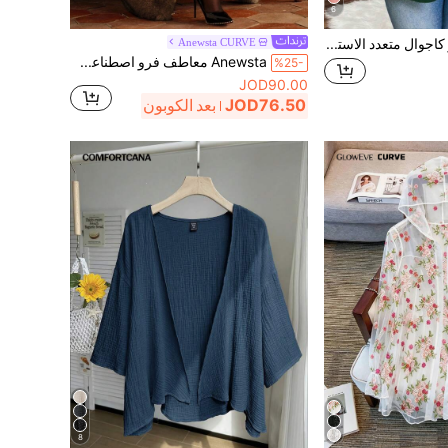
6
SHEIN LUNE بليزر كاجوال متعدد الاستخدامات للنساء كبيرات الحجم بلون أحادي
Anewsta CURVE
Anewsta معاطف فرو اصطناعي مقاسات كبيرة
%25-
JOD90.00
JOD76.50
بعد الكوبون
8