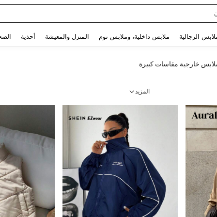
Sq
Use up and down arrow keys to البحث الأخير and البحث والعثور. Press Enter to select.
لابس الرجالية
ملابس داخلية، وملابس نوم
المنزل والمعيشة
أحذية
الصح
لابس خارجية مقاسات كبيرة
المزيد