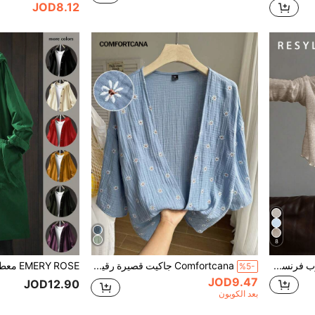
JOD8.12
8
Resyla فستان كاميسول بأسلوب فرنسي لأحجام كبيرة، بلوزة تي شيرت طويلة الأكمام مكسرة، شال مصنوع من الأقمشة الخفيفة المحبوكة للحماية من الشمص في الصيف
Comfortcana جاكيت قصيرة رقيقة خفيفة الوزن ذات ملمس مزخرف مقاس كبير في فصل الخريف/الشتاء
%5-
JOD9.47
JOD12.90
بعد الكوبون