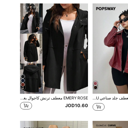
4
POPSWAY معطف جلد صناعي PU ذو موحد اللون مع رقبة، سحّاب أمامي لمقاسات كبيرة، للشتاء
EMERY ROSE معطف ترنش كاجوال بغطاء رأس وجيوب وأكمام طويلة بلون موحد للنساء مقاسات كبيرة
JOD10.60