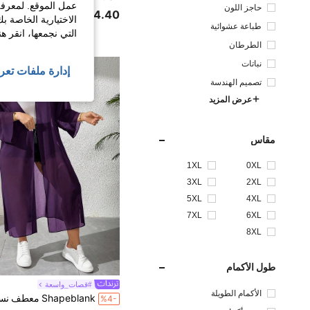
عمل الموقع. لمعرفة
حاجز اللون
JOD4.40
الاختيارية الخاصة ب
طباعة عشوائية
التي نجمعها، انقر ه
الطرطان
نباتات
إدارة ملفات تعر
تصميم الهندسة
عرض المزيد
مقاس
1XL
0XL
3XL
2XL
5XL
4XL
7XL
6XL
8XL
طول الأكمام
#قصات_واسعة
الأكمام الطويلة
%4-