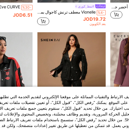
SHEIN EZwear معطف طويل أخضر جيشي مقاس كبير، خريف/شتاء
#نمط_كوري
%30-
Vionelle معطف ترنش كاجوال بمقاس كبير بأسلوب أمريكي جامعي عتيق، مزدوج الصدر مع ياقة عريضة وجيوب جانبية، ملابس خريف وشتاء للنساء
%4-
JOD6.51
JOD19.72
بعد الكوبون
الارتباط والتقنيات المماثلة على موقعنا الإلكتروني لتقديم الخدمة التي تطلبه
لى الموقع. يمكنك "رفض الكل"، "قبول الكل"، أو تعيين تفضيلات ملفات تعريف
ختيارك. من خلال تحديد "قبول الكل"، سنقوم بتعيين جميع ملفات تعريف الارتب
حليل الحركة المرورية، وتقديم وظائف محسّنة، وتخصيص المحتوى والإعلانات لت
5
الخاصة بك مع SHEIN. من خلال تحديد "رفض الكل"، ستسمح باستخدام ملفات تعريف الارتباط 
روني يعمل. قد تتمكن من تعطيلها عن طريق تغيير إعدادات متصفحك، ولكن قد ي
EMERY ROSE معطف كاجوال بتصميم غير متماثل للنساء ذوات الأحجام الكبيرة، لون أحادي، مناسب للعطلات والأجواء الصيفية والخريفية، بتصميم بسيط وأنيق للارتداء اليومي
#أسود_خالد
%5-