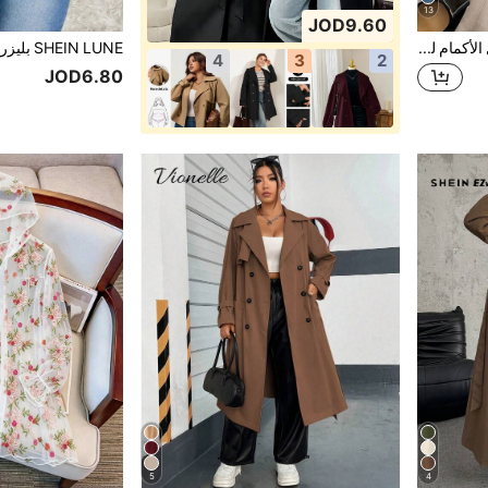
13
JOD9.60
GlowEve CURVE بلايزر طويل الأكمام للنساء ذوات الحجم الكبير، أحادي الصدر، ذو ياقة مفرودة، لون أحادي، مناسب للارتداء اليومي والتنقل
4
3
2
JOD6.80
5
4