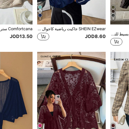
6
9
SHEIN EZwear جاكيت رياضية كاجوال للنساء كبيرات الحجم، بطباعة حرفية وتفاصيل تباين على الأكمام الراجلان وسحاب
Auralis معطل قصير كلاسيكي بسيط للنساء ذوات الحجم الكبير، بتصميم فضفاض مريح للاستخدام اليومي، لون خاكي، مناسب للربيع
JOD13.50
JOD8.60