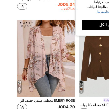
ف الارتباط
JOD5.34
الجتنا للبيانات
بعد الكوبون
اصة بنا.
الكل
9
4
يل
EMERY ROSE معطف صيفي خفيف الوزن مفتوح من الأمام بتصميم غير متماثل للحواف، أنيق وعصري للارتداء اليومي، للنساء، ملابس غربية، للربيع
SHEIN Sweetro معطف كاجوال للنساء مقاسات كبيرة مزين بإبزيم معدني وأكمام طويلة
JOD4.70