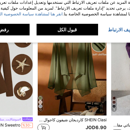
 المزيد عن ملفات تعريف الارتباط التي نستخدمها وتعديل إعدادات ملفات تعري
SHEIN BAE بلايزر نسائي مطرز بخرز أسود وشرابات مناسب للحفلات الهالوين، قياس كبير، قصة ضيقة، مناسب للخريف والشتاء
%6-
JOD11.00
ك، يرجى تحديد "إدارة ملفات تعريف الارتباط". لمزيد من المعلومات حول كيفية مع
JOD33.16
بعد الكوبون
نا لمشاهدة سياسة الخصوصية الخاصة بنا.
انقر هنا لمشاهدة سياسة الخصوصية الخ
بعد الكوبون
يف الارتباط
قبول الكل
رفض 
12
4
SHEIN Clasi كارديجان شيفون كاجوال قابل للتنفس للنساء بمقاسات كبيرة
#سوشالايت_ستا
Shapeblank معطف نسائي مقاس كبير لتغطية الشاطئ، صيفي وخريفي، كاجوال عملي، للعطلات والحفلات الموسيقية والمكتب
%30-
JOD6.90