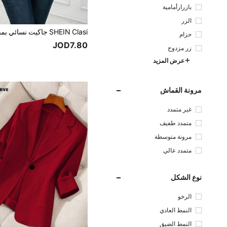
بازرارأمامية
الزر
حزام
JOD7.80
زر مزدوج
عرض المزيد
مرونة القماش
غير متمدد
متمدد طفيف
مرونة متوسطة
متمدد عالي
نوع الشكل
الرخو
النمط العادي
النمط الضيق