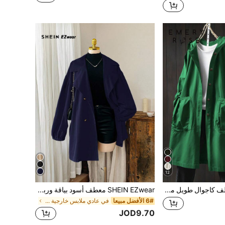
12
EMERY ROSE معطف كاجوال طويل مقنع مع جيوب كبيرة للمقاسات الكبيرة
SHEIN EZwear معطف أسود بياقة وربطة عنق مناسب للمقاسات الكبيرة، بتصميم بسيط وعصري على الطراز الفرنسي للخريف والشتاء
6# الأفضل مبيعا
في عادي ملابس خارجية بمقاسات كبيرة
JOD9.70