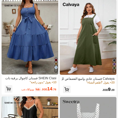
7
5
SHEIN Clasi فستان كاجوال برقبة ذات
Calvaya فستان عادي واسع الفضفاض لل
حمالات مقاس كبير، ذو تأثير دنيم صناعي
10+ يقول "بدون رائحة"
نساء ذوات الحجم الكبير، بجيبين، بحمالا
20+ يقول "أطقم الشتاء"
بتزيين أزرار
ت للنساء
14
9
.76
JOD
%6-
بعد الكوبون
JOD
.20