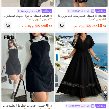
18
Elenzga CURVE
#أزياء_غير_رسمية
Elenzga فستان قصير بحمالات مزين بال
Cévolie فستان كاجوال طويل فضفاض ذ
تطريز طراز القرن الماضي مقاس كبير ل
و ظهر مفتوح مع ربطة خلفية للنساء متنا
20+ يقول "حب"
70+ يقول "بدون رائحة"
لنساء ، موضة صيفية
سق اللون والحجم الكبير
9
10
.88
JOD
%8-
بعد الكوبون
.58
JOD
%7-
بعد الكوبون
7
Flirla فستان جيب ذو خطوط أ بحاملات ل
Breezaya CURVE
لصدر مقاس كبير