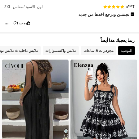
لون: الأسود / مقاس: 3XL
a***7
تجننننن
وبرجع
اخذها
من
جديد
مفيد
(2)
ربما يعجبك هذا أيضاً
التوصية
مجوهرات & ساعات
ملابس واكسسوارات
ملابس داخلية & ملابس نوم