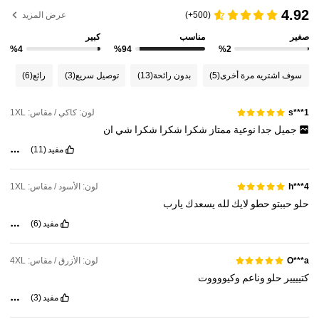
150K متابعون
4.89
4.92
(500+)
عرض المزيد
صغير
مناسب
كبير
150K متابعون
4.89
%4
%94
%2
150K متابعون
4.89
سوف اشتريه مرة أخرى
(5)
بدون رائحة
(13)
توصيل سريع
(3)
رائع
(6)
150K متابعون
4.89
لون: كاكي / مقاس: 1XL
s***1
جميل
جدا
نوعية
ممتاز
شكرا
شكرا
شكرا
شي
ان
مفيد
(11)
لون: الأسود / مقاس: 1XL
h***4
حلو
حببتو
حطو
لايك
لله
يسعدك
يارب
مفيد
(6)
لون: الأزرق / مقاس: 4XL
O***a
كتيييير
حلو
وناعم
وكيووووت
مفيد
(3)