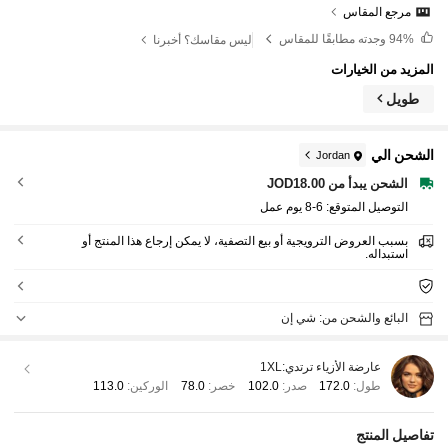
مرجع المقاس
94%
وجدته مطابقًا للمقاس
ليس مقاسك؟ أخبرنا
المزيد من الخيارات
طويل
الشحن الي
Jordan
الشحن يبدأ من JOD18.00
التوصيل المتوقع:
6-8 يوم عمل
بسبب العروض الترويجية أو بيع التصفية، لا يمكن إرجاع هذا المنتج أو
استبداله.
البائع والشحن من: شي إن
عارضة الأزياء ترتدي:
1XL
طول:
172.0
صدر:
102.0
خصر:
78.0
الوركين:
113.0
تفاصيل المنتج