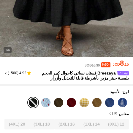
1/6
8
JOD
.15
%50-
JOD16.30
Breezaya فستان نسائي كاجوال كبير الحجم
)
500+
(
4.92
بلمسة جينز مزين بأشرطة قابلة للتعديل وأزرار
لون: الأسود
مقاس
US
(4XL)
20
(3XL)
18
(2XL)
16
(1XL)
14
(0XL)
12