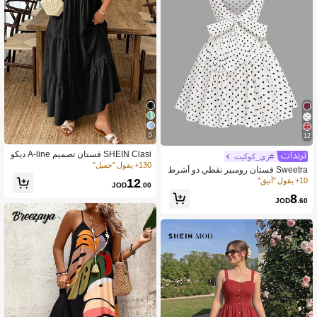
5
12
SHEIN Clasi فستان تصميم A-line ديكو
#زي_كوكيت
ر رقبة V مقاس كبير، بسيط وأنيق، مناس
130+ يقول "جميل"
Sweetra فستان رومبير نقطي ذو أشرط
ب للصيف
ة سباغيتي وشريطة عقدة مناسب للمقا
12
10+ يقول "أنيق"
JOD
.00
سات الكبيرة، مظهر لطيف وشهي
8
JOD
.60