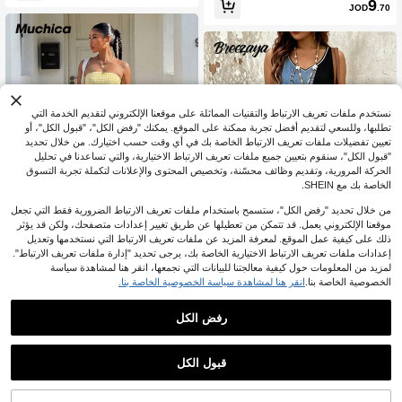
9
JOD
.70
نستخدم ملفات تعريف الارتباط والتقنيات المماثلة على موقعنا الإلكتروني لتقديم الخدمة التي
تطلبها، وللسعي لتقديم أفضل تجربة ممكنة على الموقع. يمكنك "رفض الكل"، "قبول الكل"، أو
تعيين تفضيلات ملفات تعريف الارتباط الخاصة بك في أي وقت حسب اختيارك. من خلال تحديد
"قبول الكل"، سنقوم بتعيين جميع ملفات تعريف الارتباط الاختيارية، والتي تساعدنا في تحليل
الحركة المرورية، وتقديم وظائف محسّنة، وتخصيص المحتوى والإعلانات لتكملة تجربة التسوق
الخاصة بك مع SHEIN.
من خلال تحديد "رفض الكل"، ستسمح باستخدام ملفات تعريف الارتباط الضرورية فقط التي تجعل
موقعنا الإلكتروني يعمل. قد تتمكن من تعطيلها عن طريق تغيير إعدادات متصفحك، ولكن قد يؤثر
ذلك على كيفية عمل الموقع. لمعرفة المزيد عن ملفات تعريف الارتباط التي نستخدمها وتعديل
عرض المنتجات المشابهة في المخزون
مشاهدة الكل
إعدادات ملفات تعريف الارتباط الاختيارية الخاصة بك، يرجى تحديد "إدارة ملفات تعريف الارتباط".
22
لمزيد من المعلومات حول كيفية معالجتنا للبيانات التي نجمعها، انقر هنا لمشاهدة سياسة
15
الخصوصية الخاصة بنا.
انقر هنا لمشاهدة سياسة الخصوصية الخاصة بنا.
Muchica CURVE
Muchica فستان صيفي أصفر مقاس كبي
Breezaya CURVE
ر للنساء، فستان كاجوال للحفلات والتنق
فقط 6 بيقي
رفض الكل
Breezaya فستان ماكسي كاجوال مقا
ل اليومي والمواعدة
س كبير – ملابس صيفية للنساء
30+ يقول "أطقم الشتاء"
15
JOD
.20
8
JOD
.80
قبول الكل
عذراً، لقد تم بيع هذا المنتج.