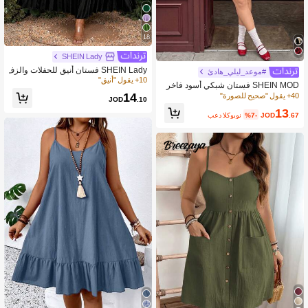
18
SHEIN Lady
SHEIN Lady فستان أنيق للحفلات والزف
#موعد_ليلي_هادئ
اف والحفلات الكوكتيل والشاطئ البوهيم
10+ يقول "أنيق"
SHEIN MOD فستان شبكي أسود فاخر
ي، ذو طيات وياقة عالية، قماش منسوج،
مطرز بفيونكة للأحجام الكبيرة، بتصميم ب
14
40+ يقول "صحيح للصورة"
قصة A-line، مناسب للمناسبات الربيعية
JOD
.10
خط A قصير للصيف
والصيفية والخريفية والشتوية، مقاسات كب
13
.67
JOD
%7-
بعد الكوبون
يرة