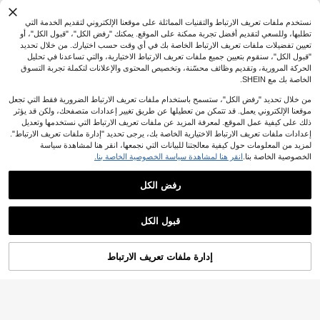
نستخدم ملفات تعريف الارتباط والتقنيات المماثلة على موقعنا الإلكتروني لتقديم الخدمة التي
تطلبها، وللسعي لتقديم أفضل تجربة ممكنة على الموقع. يمكنك "رفض الكل"، "قبول الكل"، أو
تعيين تفضيلات ملفات تعريف الارتباط الخاصة بك في أي وقت حسب اختيارك. من خلال تحديد
"قبول الكل"، سنقوم بتعيين جميع ملفات تعريف الارتباط الاختيارية، والتي تساعدنا في تحليل
الحركة المرورية، وتقديم وظائف محسّنة، وتخصيص المحتوى والإعلانات لتكملة تجربة التسوق
الخاصة بك مع SHEIN.
من خلال تحديد "رفض الكل"، ستسمح باستخدام ملفات تعريف الارتباط الضرورية فقط التي تجعل
موقعنا الإلكتروني يعمل. قد تتمكن من تعطيلها عن طريق تغيير إعدادات متصفحك، ولكن قد يؤثر
ذلك على كيفية عمل الموقع. لمعرفة المزيد عن ملفات تعريف الارتباط التي نستخدمها وتعديل
عرض المنتجات المشابهة في المخزون
مشاهدة الكل
إعدادات ملفات تعريف الارتباط الاختيارية الخاصة بك، يرجى تحديد "إدارة ملفات تعريف الارتباط".
لمزيد من المعلومات حول كيفية معالجتنا للبيانات التي نجمعها، انقر هنا لمشاهدة سياسة
الخصوصية الخاصة بنا.
انقر هنا لمشاهدة سياسة الخصوصية الخاصة بنا.
4
4
رفض الكل
Slaydiva CURVE
Slaydiva CURVE
Slaydiva جمبسوت جينز بدون أكمام مع أ
Slaydiva تنورة جينز قصيرة كاجوال يومي
زرار وجيوب للنساء ذوات الحجم الكبير،
ة للنساء بمقاسات كبيرة مع جيوب وأزرار
12
17
%41-
JOD
.61
JOD
.50
كاجوال ومتعددة الاستخدامات للتنقل والخ
وطيات
قبول الكل
روجات
عذراً، لقد تم بيع هذا المنتج.
إدارة ملفات تعريف الارتباط
تم بيعها