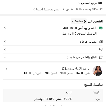
مرجع المقاس
91%
وجدته مطابقًا للمقاس
ليس مقاسك؟ أخبرنا
الشحن الي
Jordan
الشحن يبدأ من JOD18.00
التوصيل المتوقع:
6-8 يوم عمل
مقبولة الإرجاع
البائع والشحن من: شي إن
عارضة الأزياء ترتدي:
1XL
طول:
167.0
صدر:
98.0
خصر:
78.0
الوركين:
131.0
تفاصيل المنتج
تكوين:
الدنيم
مواد:
60.0% القطن, 40.0% البوليستر