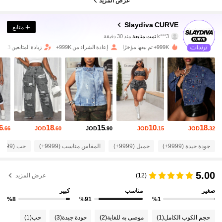
عرض المزيد
Slaydiva CURVE
متابع
631K متابعون
4.86
k***3
تمت متابعة
منذ 30 دقيقة
999K+ تم بيعها مؤخرًا
إعادة الشراء من 999K+
زيادة المتابعين 13%
631K متابعون
4.86
631K متابعون
4.86
631K متابعون
4.86
631K متابعون
4.86
6
18
15
10
18
.66
JOD
.60
JOD
.90
JOD
.15
JOD
.32
631K متابعون
4.86
جودة جيدة (9999+)
جميل (9999+)
المقاس مناسب (9999+)
حب (9999+)
631K متابعون
4.86
5.00
(12)
عرض المزيد
631K متابعون
4.86
صغير
مناسب
كبير
%8
%91
%1
631K متابعون
4.86
حجم الكوب الكامل
(1)
موصى به للغاية
(2)
جودة جيدة
(3)
حب
(1)