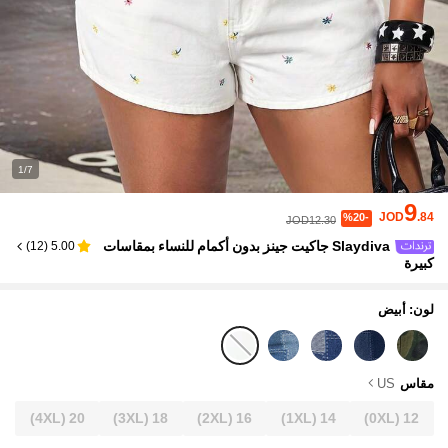
1/7
9
JOD
.84
%20-
JOD12.30
Slaydiva جاكيت جينز بدون أكمام للنساء بمقاسات
)
12
(
5.00
كبيرة
لون: أبيض
مقاس
US
(4XL)
20
(3XL)
18
(2XL)
16
(1XL)
14
(0XL)
12