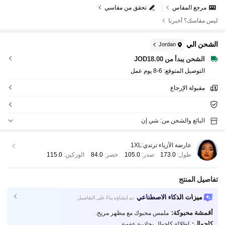
مرجع المقاس
تحقق من مقاسي
ليس مقاسك؟ أخبرنا
الشحن الي
Jordan
الشحن يبدأ من JOD18.00
التوصيل المتوقع:
6-8 يوم عمل
مقبولة الإرجاع
البائع والشحن من: شي إن
عارضة الأزياء ترتدي:
1XL
طول:
173.0
صدر:
105.0
خصر:
84.0
الوركين:
115.0
تفاصيل المنتج
ميزات الذكاء الاصطناعي
تم إنشاؤه بناءً على التفاصيل
أقمشة محبوكة:
ملمس محبوك مع مظهر مريح.
كاجوال:
إطلالة كاجوال بجاذبية عفوية.