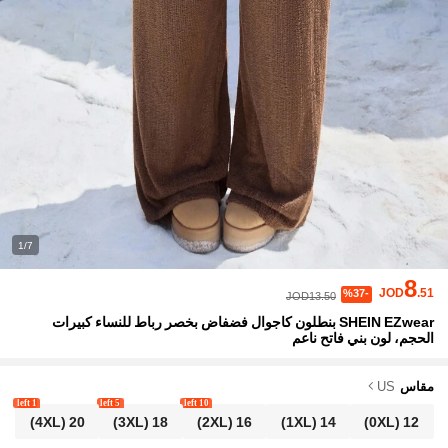
1/7
8
JOD
.51
%37-
JOD13.50
SHEIN EZwear بنطلون كاجوال فضفاض بخصر رباط للنساء كبيرات
الحجم، لون بني فاتح ناعم
مقاس
US
1 left
5 left
10 left
(4XL)
20
(3XL)
18
(2XL)
16
(1XL)
14
(0XL)
12