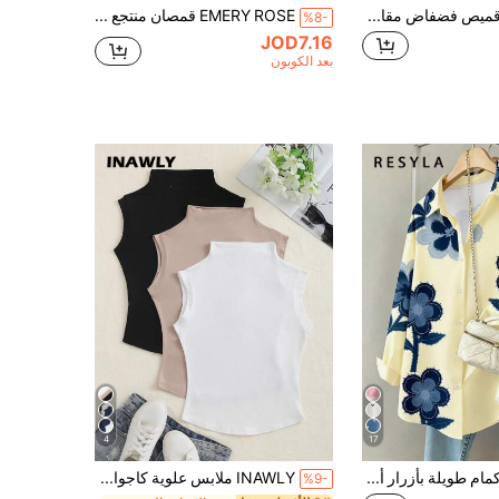
EMERY ROSE قميص فضفاض مقاس كبير للنساء, أكم قصيرة, أحادي اللون, صيفي
EMERY ROSE قمصان منتجع كاجوال منسوجة مقاس كبير لفصلي الربيع والخريف
%8-
JOD7.16
بعد الكوبون
4
17
Resyla قميص أكمام طويلة بأزرار أمامية بطبعة زهور للمقاسات الكبيرة، صيفي
INAWLY ملابس علوية كاجوال بدون أكمام لون سادة مقاسات كبيرة
%9-