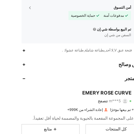
أمن التسوق
مدفوعات آمنة
حماية الخصوصية
تم البيع بواسطة شي إن
السفن من شي إن
فتحة عنق V,لا أحد,بطباعة شاملة,طباعة عشوائية
1M
19K
4.86
 وصالح
1M
19K
4.86
متجر
1M
19K
4.86
EMERY ROSE CURVE
m***5
تتصفح
1M
19K
4.86
تقييم
قطع
متابعون
إعادة الشراء من 999K+
1M
19K
4.86
ى المجموعة المفعمة بالحيوية والمصممة لحياة أقل تعقيداً.
1M
19K
4.86
كل المنتجات
متابع