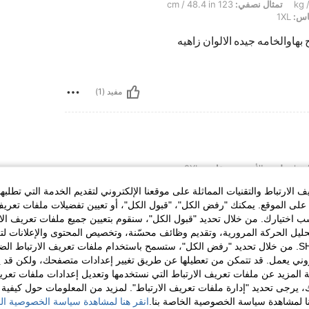
تمثال نصفي:
123 cm / 48.4 in
س:
1XL
والخامه جيده الالوان زاهيه
مفيد (1)
لون:
الأسود
مقاس:
2XL
الارتباط والتقنيات المماثلة على موقعنا الإلكتروني لتقديم الخدمة التي تطلبه
لى الموقع. يمكنك "رفض الكل"، "قبول الكل"، أو تعيين تفضيلات ملفات تعريف
ختيارك. من خلال تحديد "قبول الكل"، سنقوم بتعيين جميع ملفات تعريف الارتب
حليل الحركة المرورية، وتقديم وظائف محسّنة، وتخصيص المحتوى والإعلانات لت
الخاصة بك مع SHEIN. من خلال تحديد "رفض الكل"، ستسمح باستخدام ملفات تعريف الارتباط 
روني يعمل. قد تتمكن من تعطيلها عن طريق تغيير إعدادات متصفحك، ولكن قد ي
 المزيد عن ملفات تعريف الارتباط التي نستخدمها وتعديل إعدادات ملفات تعري
مفيد (0)
ك، يرجى تحديد "إدارة ملفات تعريف الارتباط". لمزيد من المعلومات حول كيفية مع
نا لمشاهدة سياسة الخصوصية الخاصة بنا.
انقر هنا لمشاهدة سياسة الخصوصية الخ