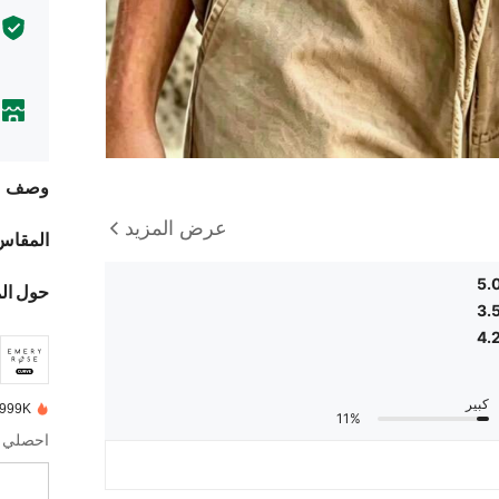
وصف
عرض المزيد
المقاس
5.
حول ال
3.
4.
كبير
999K+ تم بيعها مؤخرًا
11%
احصلي عل