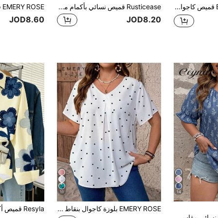
EMERY ROSE قميص كاجوال بياقة مفصلة وأزرار خشبية ديكورية وأكمام قصيرة مقاس كبير
Rusticease قميص نسائي بأكمام ملفوفة بياقة على شكل حرف V للمقاسات الكبيرة، أزياء غربية نسائية
JOD8.60
JOD8.20
11
14
EMERY ROSE بلوزة كاجوال بنقاط بولكا بياقة على شكل حرف V وأكمام قصيرة للنساء بمقاسات كبيرة
Ceyna قميص نسائي مقاس كبير بأسلوب فرنسي كاجوال أنيق بطبعة تطريز مزيفة وأكمام قصيرة