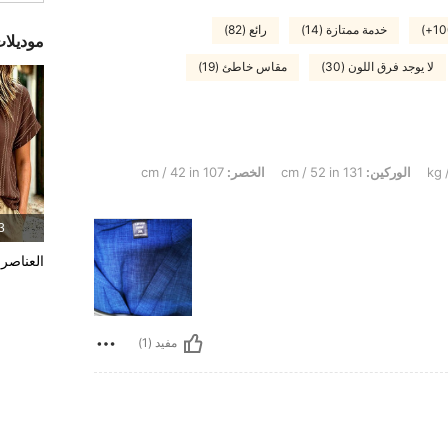
خدمة ممتازة (14)
رائع (82)
موديلا
لا يوجد فرق اللون (30)
مقاس خاطئ (19)
الوركين:
131 cm / 52 in
الخصر:
107 cm / 42 in
3 المنت
العناصر 
مفيد (1)