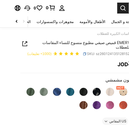
0
0
ة و الجمال
الأطفال والأمومة
مجوهرات واكسسوارات
الحقائب والأمتعة
EMERY ROSE قميص صيفي مطبوع منسوج للنساء المقاسات
للعطلات
SKU: sz26012413512815
(1000+ تعليقات)
JOD
PRICE AND AVAILABIL
ون مشمشي
US المقاس