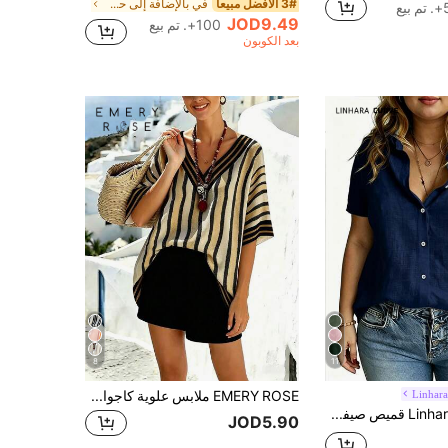
3# الأفضل مبيعا
في بالإضافة إلى حجم تانك القمم والكاميس
بيع
JOD9.49
100+. تم بيع
بعد الكوبون
8
11
Linhar
EMERY ROSE ملابس علوية كاجوال بأكمام قصيرة فضفاض بياقة على شكل حرف V مطبوع بخطوط عتيق، غطاء للشاطئ للنساء، صيفي، مقاسات كبيرة
Linhara CURVE قميص صيفي كاجوال كبير الحجم مطرز منسوج
JOD5.90