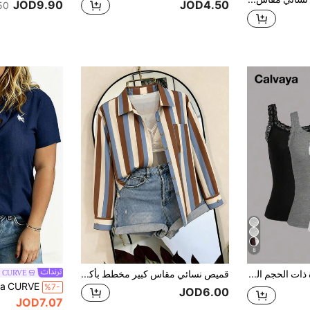
JOD9.90
JOD4.50
50+. تم 
8
Calvaya المرأة ذات الحجم الكبير ملابس علوية ملابس علوية كاجوال قطني أساسي بتطريز دانتيل حول الرقبة المستديرة للصيف
قميص نسائي مقاس كبير مخطط بأكمام طويلة مع ياقة وجيب على الصدر
a CURVE
%7-
JOD6.00
JOD7.07