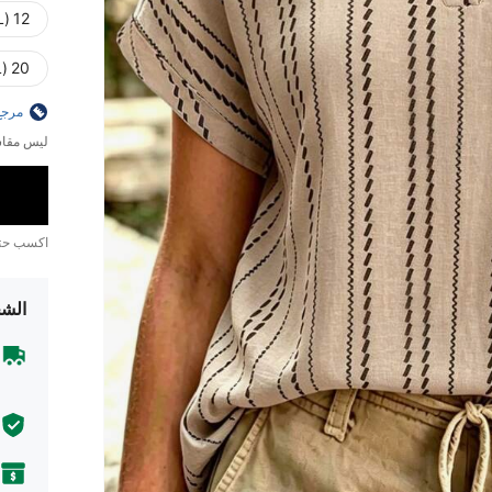
12 (0XL)
20 (4XL)
مرجع
ليس مقاس
اكسب ح
الشح