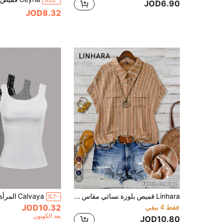
%20-
JOD6.90
JOD8.32
11
Linhara قميص بلوزة نسائي مقاس كبير ربيع/صيف من الكتان الصناعي بطراز فينتاج مطرز ثلاثي الأبعاد بطبعة نمط بوهيمي بأزرار أمامية كاملة وياقة وأكمام قصيرة وجيوب مزدوجة كاجوال مريح وعصري وأنيق للشاطئ والعطلات
%7-
فقط 4 بيقي
JOD10.32
بعد الكوبون
JOD10.80