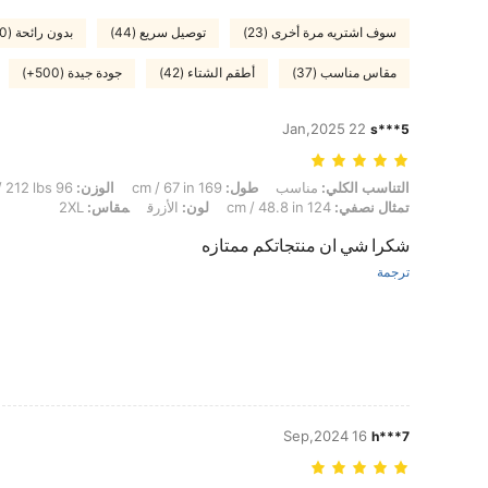
سوف اشتريه مرة أخرى (23)
توصيل سريع (44)
بدون رائحة (100+)
مقاس مناسب (37)
أطقم الشتاء (42)
جودة جيدة (500+)
22 Jan,2025
s***5
التناسب الكلي: مناسب, طول: 169 cm / 67 in, الوزن: 96 kg / 212 lbs, الوركين: 131 cm / 52 in, الخصر: 107 cm / 42 in, تمثال نصفي: 124 cm / 48.8 in, لون: الأزرق, مقاس: 2XL
التناسب الكلي:
مناسب
طول:
169 cm / 67 in
الوزن:
96 kg / 212 lbs
تمثال نصفي:
124 cm / 48.8 in
لون:
الأزرق
مقاس:
2XL
شكرا شي ان منتجاتكم ممتازه
ترجمة
16 Sep,2024
h***7