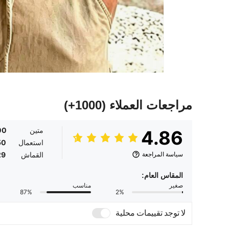
مراجعات العملاء
(1000+)
متين
00
4.86
استعمال
50
سياسة المراجعة
القماش
29
المقاس العام:
صغير
مناسب
87%
2%
لا توجد تقييمات محلية