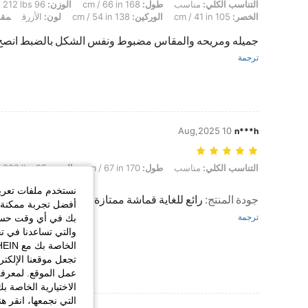
التناسب الكلي: مناسب, طول: 168 cm / 66 in, الوزن: 96 kg / 212 lbs, تمثال نصفي: 123 cm / 48.4 in, الخصر: 105 cm / 41 in, الوركين: 138 cm / 54 in, لون: الأزرق, مقاس: 1XL
التناسب الكلي:
مناسب
طول:
168 cm / 66 in
الوزن:
96 kg / 212 lbs
الخصر:
105 cm / 41 in
الوركين:
138 cm / 54 in
لون:
الأزرق
مقا
جميله ومريحه والمقاس مضبوط ونفس الشكل بالضبط انصح بها
ترجمة
10 Aug,2025
n***h
التناسب الكلي: مناسب, طول: 170 cm / 67 in, الوزن: 95 kg / 209 lbs, لون: الأسود, مقاس: 2XL
التناسب الكلي:
مناسب
طول:
170 cm / 67 in
الوزن:
95 kg / 209 lbs
نستخدم ملفات تعريف 
جودة المنتج
:
رائع للغاية قماشة ممتازة وباردة ومنظره رائع
أفضل تجربة ممكنة ع
بك في أي وقت حسب ا
ترجمة
والتي تساعدنا في ت
تجعل موقعنا الإلكت
عمل الموقع. لمعرفة
الاختيارية الخاصة ب
التي نجمعها، انقر ه