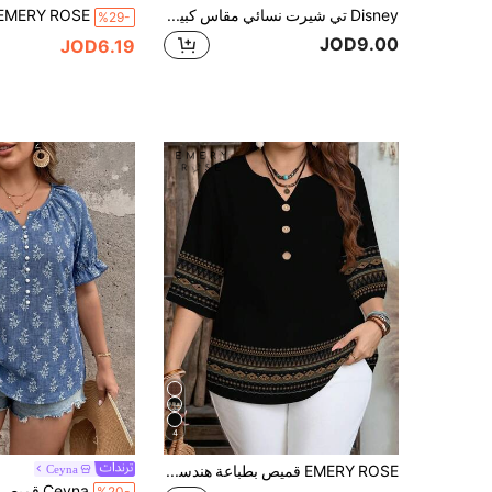
Disney تي شيرت نسائي مقاس كبير من ديزني، طباعة ميكي ماوس وبلوتو، تي شيرت بأكمام قصيرة مغسول بطراز ريترو. أسود كاجوال صيفي
%29-
JOD9.00
JOD6.19
4
EMERY ROSE قميص بطباعة هندسية بسيطة وعصرية مناسب للمقاسات الكبيرة، مناسب للصيف
Ceyna